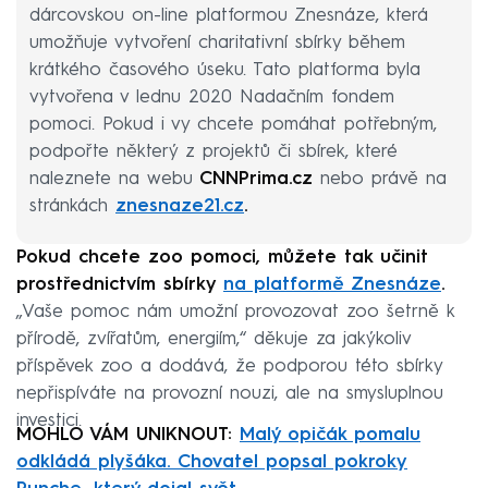
dárcovskou on-line platformou Znesnáze, která
umožňuje vytvoření charitativní sbírky během
krátkého časového úseku. Tato platforma byla
vytvořena v lednu 2020 Nadačním fondem
pomoci. Pokud i vy chcete pomáhat potřebným,
podpořte některý z projektů či sbírek, které
naleznete na webu
CNNPrima.cz
nebo
právě na
stránkách
znesnaze21.cz
.
Pokud chcete zoo pomoci, můžete tak učinit
prostřednictvím sbírky
na platformě Znesnáze
.
„Vaše pomoc nám umožní provozovat zoo šetrně k
přírodě, zvířatům, energiím,“ děkuje za jakýkoliv
příspěvek zoo a dodává, že podporou této sbírky
nepřispíváte na provozní nouzi, ale na smysluplnou
investici.
MOHLO VÁM UNIKNOUT:
Malý opičák pomalu
odkládá plyšáka. Chovatel popsal pokroky