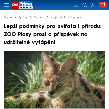
Domů
Zprávy
Domácí
Kraje
Plzeňský kraj
Lepší podmínky pro zvířata i přírodu:
ZOO Plasy prosí o příspěvek na
udržitelné vytápění