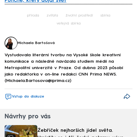
Punche, který dojal svět
Failed to fetch
příroda
zvířata
životní prostředí
sbírka
veřejná sbírka
Michaela Bartošová
Vystudovala literární tvorbu na Vysoké škole kreativní
komunikace a následně navázala studiem médií na
Metropolitní univerzitě v Praze. Od dubna 2023 působí
jako redaktorka v on-line redakci CNN Prima NEWS.
(Michaela.Bartosova@iprima.cz)
Vstup do diskuze
Návrhy pro vás
Žebříček nejhorších jídel světa.