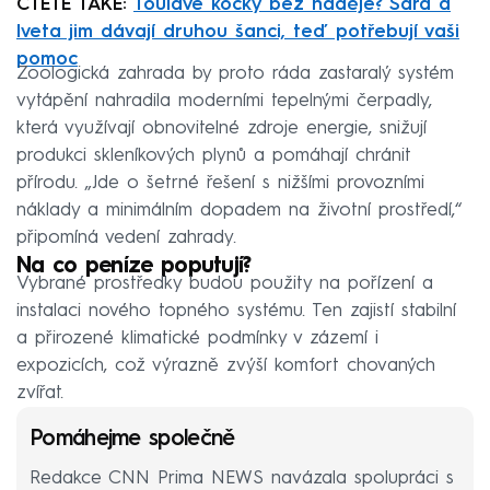
ČTĚTE TAKÉ:
Toulavé kočky bez naděje? Sára a
Iveta jim dávají druhou šanci, teď potřebují vaši
pomoc
Zoologická zahrada by proto ráda zastaralý systém
vytápění nahradila moderními tepelnými čerpadly,
která využívají obnovitelné zdroje energie, snižují
produkci skleníkových plynů a pomáhají chránit
přírodu. „Jde o šetrné řešení s nižšími provozními
náklady a minimálním dopadem na životní prostředí,“
připomíná vedení zahrady.
Na co peníze poputují?
Vybrané prostředky budou použity na pořízení a
instalaci nového topného systému. Ten zajistí stabilní
a přirozené klimatické podmínky v zázemí i
expozicích, což výrazně zvýší komfort chovaných
zvířat.
Pomáhejme společně
Redakce CNN Prima NEWS navázala spolupráci s