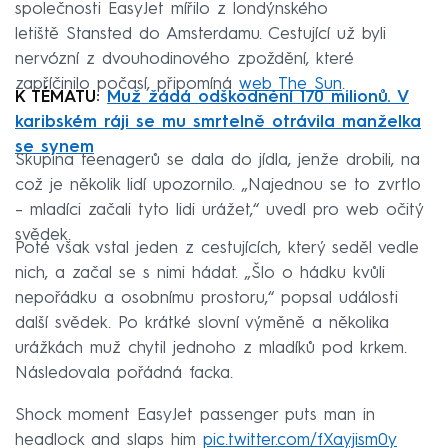
společnosti EasyJet mířilo z londýnského
letiště Stansted do Amsterdamu. Cestující už byli
nervózní z dvouhodinového zpoždění, které
zapříčinilo počasí, připomíná
web The Sun
.
K TÉMATU:
Muž žádá odškodnění 170 milionů. V
karibském ráji se mu smrtelně otrávila manželka
se synem
Skupina teenagerů se dala do jídla, jenže drobili, na
což je několik lidí upozornilo. „Najednou se to zvrtlo
– mladíci začali tyto lidi urážet,“ uvedl pro web očitý
svědek.
Poté však vstal jeden z cestujících, který seděl vedle
nich, a začal se s nimi hádat. „Šlo o hádku kvůli
nepořádku a osobnímu prostoru,“ popsal události
další svědek. Po krátké slovní výměně a několika
urážkách muž chytil jednoho z mladíků pod krkem.
Následovala pořádná facka.
Shock moment EasyJet passenger puts man in
headlock and slaps him
pic.twitter.com/fXayjism0y