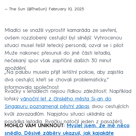
— The Sun (@TheSun)
February 10, 2025
Mladíci se snažili vyprostit kamaráda ze sevření,
ovšem rozzlobený cestující byl silnější. Vyhrocenou
situaci musel řešit letecký personál, ozval se i pilot.
Muže nakonec přesunuli do jiné části letadla,
nečekaný spor však zapříčinil dalších 30 minut
zpoždění.
„Na palubu musela přijít letištní policie, aby zajistila
dva cestující, kteří se chovali problematicky,“
informovala společnost.
Rvačky v letadlech nejsou řídkou záležitostí. Například
loňský
vánoční let z čínského města Si-an do
Singapuru poznamenal pěstní zápas
dvou cestujících
kvůli zavazadlům. Napjatou situaci uklidnila až
posádka letadla. Rvačku natočil jeden z pasažérů.
MOHLO VÁM UNIKNOUT:
Myslel jsem, že mě něco
snědlo. Děsivé záběry ukazují, jak kajakáře