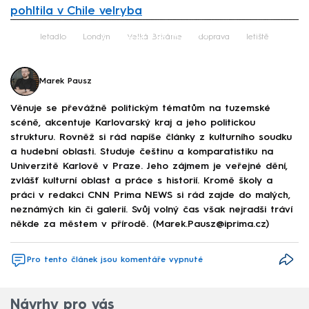
pohltila v Chile velryba
Failed to fetch
letadlo
Londýn
Velká Británie
doprava
letiště
Marek Pausz
Věnuje se převážně politickým tématům na tuzemské
scéně, akcentuje Karlovarský kraj a jeho politickou
strukturu. Rovněž si rád napíše články z kulturního soudku
a hudební oblasti. Studuje češtinu a komparatistiku na
Univerzitě Karlově v Praze. Jeho zájmem je veřejné dění,
zvlášť kulturní oblast a práce s historií. Kromě školy a
práci v redakci CNN Prima NEWS si rád zajde do malých,
neznámých kin či galerií. Svůj volný čas však nejradši tráví
někde za městem v přírodě. (Marek.Pausz@iprima.cz)
Pro tento článek jsou komentáře vypnuté
Návrhy pro vás