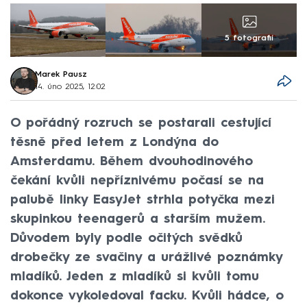
5 fotografií
Marek Pausz
14. úno 2025, 12:02
O pořádný rozruch se postarali cestující
těsně před letem z Londýna do
Amsterdamu. Během dvouhodinového
čekání kvůli nepříznivému počasí se na
palubě linky EasyJet strhla potyčka mezi
skupinkou teenagerů a starším mužem.
Důvodem byly podle očitých svědků
drobečky ze svačiny a urážlivé poznámky
mladíků. Jeden z mladíků si kvůli tomu
dokonce vykoledoval facku. Kvůli hádce, o