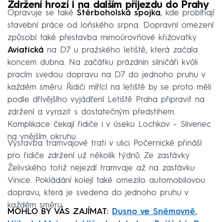
Zdržení hrozí i na dalším příjezdu do Prahy
Opravuje se také
Štěrboholská spojka
, kde probíhají
stavební práce od loňského srpna. Dopravní omezení
způsobí také přestavba mimoúrovňové křižovatky
Aviatická
na D7 u pražského letiště, která začala
koncem dubna. Na začátku prázdnin silničáři kvůli
pracím svedou dopravu na D7 do jednoho pruhu v
každém směru. Řidiči mířící na letiště by se proto měli
podle dřívějšího vyjádření Letiště Praha připravit na
zdržení a vyrazit s dostatečným předstihem.
Komplikace čekají řidiče i v úseku Lochkov – Slivenec
na vnějším okruhu.
Výstavba tramvajové trati v ulici Počernické přináší
pro řidiče zdržení už několik týdnů. Ze zastávky
Želivského totiž nejezdí tramvaje až na zastávku
Vinice. Pokládání kolejí také omezilo automobilovou
dopravu, která je svedena do jednoho pruhu v
každém směru.
MOHLO BY VÁS ZAJÍMAT:
Dusno ve Sněmovně.