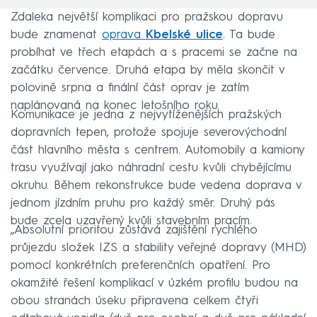
Zdaleka největší komplikaci pro pražskou dopravu
bude znamenat
oprava
Kbelské ulice
. Ta bude
probíhat ve třech etapách a s pracemi se začne na
začátku července. Druhá etapa by měla skončit v
polovině srpna a finální část oprav je zatím
naplánovaná na konec letošního roku.
Komunikace je jedna z nejvytíženějších pražských
dopravních tepen, protože spojuje severovýchodní
část hlavního města s centrem. Automobily a kamiony
trasu využívají jako náhradní cestu kvůli chybějícímu
okruhu. Během rekonstrukce bude vedena doprava v
jednom jízdním pruhu pro každý směr. Druhý pás
bude zcela uzavřený kvůli stavebním pracím.
„Absolutní prioritou zůstává zajištění rychlého
průjezdu složek IZS a stability veřejné dopravy (MHD)
pomocí konkrétních preferenčních opatření. Pro
okamžité řešení komplikací v úzkém profilu budou na
obou stranách úseku připravena celkem čtyři