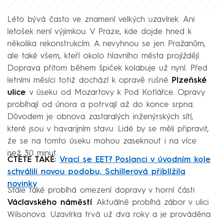
Léto bývá často ve znamení velkých uzavírek. Ani
letošek není výjimkou. V Praze, kde dojde hned k
několika rekonstrukcím. A nevyhnou se jen Pražanům,
ale také všem, kteří okolo hlavního města projíždějí.
Doprava přitom během špiček kolabuje už nyní. Před
letními měsíci totiž dochází k opravě rušné
Plzeňské
ulice
v úseku od Mozartovy k Pod Kotlářce. Opravy
probíhají od února a potrvají až do konce srpna.
Důvodem je obnova zastaralých inženýrských sítí,
které jsou v havarijním stavu. Lidé by se měli připravit,
že se na tomto úseku mohou zaseknout i na více
než 30 minut.
ČTĚTE TAKÉ:
Vrací se EET? Poslanci v úvodním kole
schválili novou podobu, Schillerová přiblížila
novinky
Stále také probíhá omezení dopravy v horní části
Václavského náměstí
. Aktuálně probíhá zábor v ulici
Wilsonova. Uzavírka trvá už dva roky a je prováděna