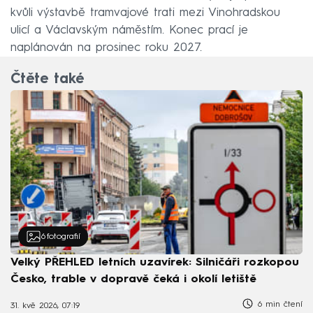
kvůli výstavbě tramvajové trati mezi Vinohradskou
ulicí a Václavským náměstím. Konec prací je
naplánován na prosinec roku 2027.
Čtěte také
6
fotografií
Velký PŘEHLED letních uzavírek: Silničáři rozkopou
Česko, trable v dopravě čeká i okolí letiště
6 min čtení
31. kvě 2026, 07:19