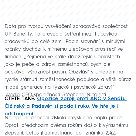
Data pro tvorbu vysvědčení zpracovává společnost
UP Benefity. Ta provedla šetření mezi tisícovkou
pracovníků po celé zemi. Podle srovnání s minulými
ročníky dochází k mírnému zlepšování prostředí ve
firmách. „Zejména ve stále důležitějších oblastech,
jako je péče o zdraví zaměstnanců, bych ale
očekával výraznější posun. Obzvlášť s ohledem na
rychlé stárnutí zaměstnanecké populace a větší důraz
mladé generace na fyzické i psychické zdraví,“
uvedla CEO společnosti Stéphane Nicoletti.
ČTĚTE TAKÉ:
Opozice zbrojí proti ANO v Senátu.
Čižinský a Padevět si podali ruku. Ve hře je i
odstoupení
Nejlepší hodnocení získala smysluplná náplň práce.
Oproti předchozím dvěma rokům došlo k výraznému
zlepšení. Letos jí zaměstnanci dali známku 2,42.