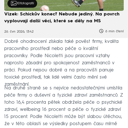
10
fotografií
Vízek: Schickův konec? Nebude jediný. Na povrch
vyplouvají další věci, které se děly na MS
6 min čtení
26. čvn 2026, 13:42
Dobré ohodnocení získala také pověst firmy, kvalita
pracovního prostředí nebo péče o kvalitní
pracovníky. Podle Nicoletti jsou pracovní vztahy
naprosto zásadní pro spokojenost zaměstnanců v
práci. Pokud nejsou dobré a na pracovišti panuje
toxické prostředí, tak lidé velmi často mění své
zaměstnání.
Na druhé straně se s nejvíce nedostatečnými umístila
péče firmy o duševní a fyzické zdraví zaměstnanců. Z
toho 16,4 procenta pětek obdržela péče o psychické
zdraví, wellbeing 16 procent a péče o fyzické zdraví
15 procent. Podle Nicoletti může být slabou útěchou,
že v této oblasti se výsledky postupem času mírně