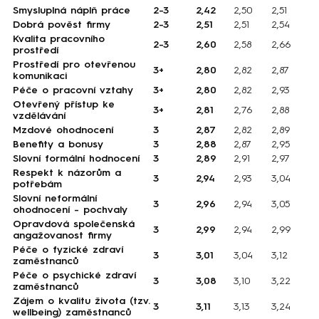
Smysluplná náplň práce
2-3
2,42
2,50
2,51
Dobrá pověst firmy
2-3
2,51
2,51
2,54
Kvalita pracovního
2-3
2,60
2,58
2,66
prostředí
Prostředí pro otevřenou
3+
2,80
2,82
2,87
komunikaci
Péče o pracovní vztahy
3+
2,80
2,82
2,93
Otevřený přístup ke
3+
2,81
2,76
2,88
vzdělávání
Mzdové ohodnocení
3
2,87
2,82
2,89
Benefity a bonusy
3
2,88
2,87
2,95
Slovní formální hodnocení
3
2,89
2,91
2,97
Respekt k názorům a
3
2,94
2,93
3,04
potřebám
Slovní neformální
3
2,96
2,94
3,05
ohodnocení - pochvaly
Opravdová společenská
3
2,99
2,94
2,99
angažovanost firmy
Péče o fyzické zdraví
3
3,01
3,04
3,12
zaměstnanců
Péče o psychické zdraví
3
3,08
3,10
3,22
zaměstnanců
Zájem o kvalitu života (tzv.
3
3,11
3,13
3,24
wellbeing) zaměstnanců