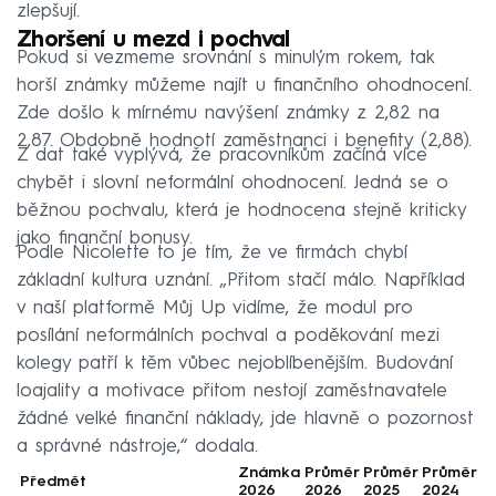
zlepšují.
Zhoršení u mezd i pochval
Pokud si vezmeme srovnání s minulým rokem, tak
horší známky můžeme najít u finančního ohodnocení.
Zde došlo k mírnému navýšení známky z 2,82 na
2,87. Obdobně hodnotí zaměstnanci i benefity (2,88).
Z dat také vyplývá, že pracovníkům začíná více
chybět i slovní neformální ohodnocení. Jedná se o
běžnou pochvalu, která je hodnocena stejně kriticky
jako finanční bonusy.
Podle Nicolette to je tím, že ve firmách chybí
základní kultura uznání. „Přitom stačí málo. Například
v naší platformě Můj Up vidíme, že modul pro
posílání neformálních pochval a poděkování mezi
kolegy patří k těm vůbec nejoblíbenějším. Budování
loajality a motivace přitom nestojí zaměstnavatele
žádné velké finanční náklady, jde hlavně o pozornost
a správné nástroje,“
dodala.
Známka
Průměr
Průměr
Průměr
Předmět
2026
2026
2025
2024