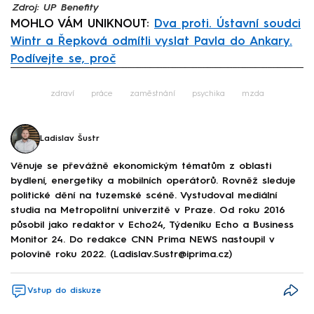
Zdroj: UP Benefity
MOHLO VÁM UNIKNOUT:
Dva proti. Ústavní soudci
Wintr a Řepková odmítli vyslat Pavla do Ankary.
Podívejte se, proč
Failed to fetch
zdraví
práce
zaměstnání
psychika
mzda
Ladislav Šustr
Věnuje se převážně ekonomickým tématům z oblasti
bydlení, energetiky a mobilních operátorů. Rovněž sleduje
politické dění na tuzemské scéně. Vystudoval mediální
studia na Metropolitní univerzitě v Praze. Od roku 2016
působil jako redaktor v Echo24, Týdeníku Echo a Business
Monitor 24. Do redakce CNN Prima NEWS nastoupil v
polovině roku 2022. (Ladislav.Sustr@iprima.cz)
Vstup do diskuze