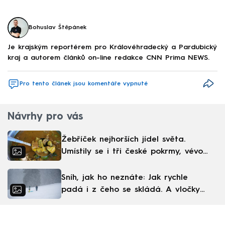
Bohuslav Štěpánek
Je krajským reportérem pro Královéhradecký a Pardubický
kraj a autorem článků on-line redakce CNN Prima NEWS.
Pro tento článek jsou komentáře vypnuté
Návrhy pro vás
Žebříček nejhorších jídel světa.
Umístily se i tři české pokrmy, vévodí
skandinávská kuchyně
Sníh, jak ho neznáte: Jak rychle
padá i z čeho se skládá. A vločky
nejsou bílé