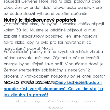
sousední Červené Hoře. Na tu bližší polovinu chce
obec Žernov přidat další fotovoltaické panely, které
už budou sloužit výhradně zdejším občanům.
Nutný je tisícikorunový poplatek
„Momentálně víme, že by se z vesnice chtělo připojit
kolem 30 lidí. Musíme je oficiálně přijmout a musí
zaplatit tisícikorunový poplatek. Ten jsme nastavili
takto nízko, aby tu byla pro lidi návratnost co
nejrychlejší,“ popsal Mojžíš.
Fotovoltaické panely má na svých střechách zhruba
pětina obyvatel městyse. Zájemci o nákup levnější
energie by se zřejmě také našli. V současné době je
Žernov energeticky soběstačný z necelých 12
procent. V krátkodobém horizontu by se chtěl dostat
na 20 a v dlouhodobém až na 40 procent.
MOHLO BY VÁS ZAJÍMAT:
Ceny potravin budou i
nadále růst, varují ekonomové. Co za tím stojí a
jak dlouho to potrvá?
Failed to fetch
elektřina
energie
Královéhradecký kraj
obyvatelé
Náchodsko