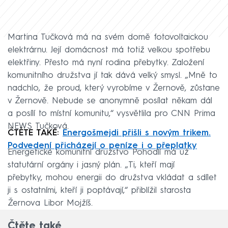
Martina Tučková má na svém domě fotovoltaickou
elektrárnu. Její domácnost má totiž velkou spotřebu
elektřiny. Přesto má nyní rodina přebytky. Založení
komunitního družstva jí tak dává velký smysl. „Mně to
nadchlo, že proud, který vyrobíme v Žernově, zůstane
v Žernově. Nebude se anonymně posílat někam dál
a posílí to místní komunitu,“ vysvětlila pro CNN Prima
NEWS Tučková.
ČTĚTE TAKÉ:
Energošmejdi přišli s novým trikem.
Podvedení přicházejí o peníze i o přeplatky
Energetické komunitní družstvo Pohodlí má už
statutární orgány i jasný plán. „Ti, kteří mají
přebytky, mohou energii do družstva vkládat a sdílet
ji s ostatními, kteří ji poptávají,“ přiblížil starosta
Žernova Libor Mojžíš.
Čtěte také