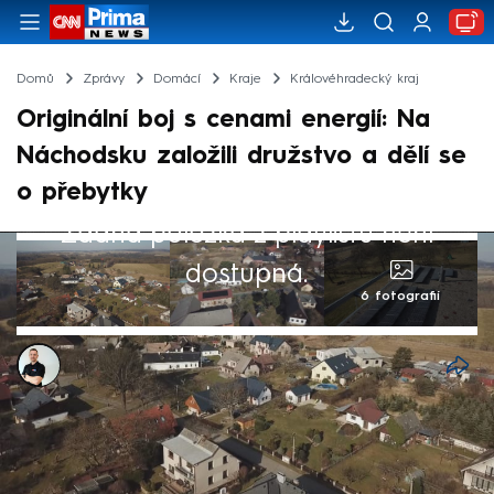
Domů
Zprávy
Domácí
Kraje
Královéhradecký kraj
Originální boj s cenami energií: Na
Náchodsku založili družstvo a dělí se
o přebytky
Žádná položka z playlistu není
dostupná.
6 fotografií
Bohuslav Štěpánek
12. bře 2025, 00:56
V městysi Žernov na Náchodsku vymysleli
způsob, jak ušetřit za energie. Místní