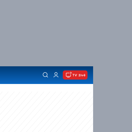
TV živě