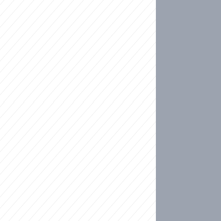
ideo
kat migranty do Česka? Sami by odešli, tvrdí exp
ické sebevraždě