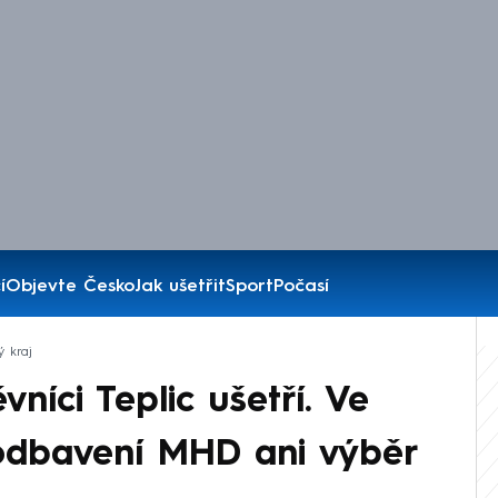
í
Objevte Česko
Jak ušetřit
Sport
Počasí
ý kraj
vníci Teplic ušetří. Ve
odbavení MHD ani výběr