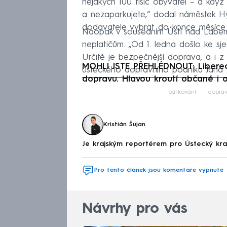
nějakých 100 tisíc obyvatel – a když
a nezaparkujete,“ dodal náměstek 
dodavatele vybrat do konce měsíce
Naopak v sousedním Ústí nad Labem od
neplatičům. „Od 1. ledna došlo ke sj
Určitě je bezpečnější doprava, a i z
MOHLI JSTE PŘEHLÉDNOUT: Libere
ústeckého dopravního podniku Jana
dopravu. Hlavou kroutí občané i 
Fa
parkování
dopra
Kristián Šujan
Je krajským reportérem pro Ústecký kr
Pro tento článek jsou komentáře vypnuté
Návrhy pro vás