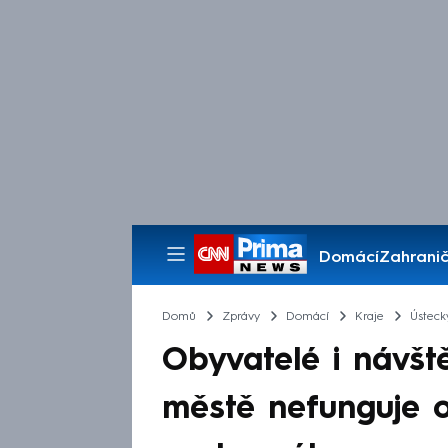
Domácí
Zahranič
Pořady
Domů
Zprávy
Domácí
Kraje
Ústeck
Obyvatelé i návště
městě nefunguje 