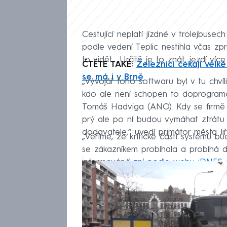
Cestující neplatí jízdné v trolejbuse
podle vedení Teplic nestihla včas z
to vidět. „Určitě je to znát, jezdí v
ČTĚTE TAKÉ:
Železnici čekají vel
se má i v Brně
„Vývojář toho softwaru byl v tu chvíl
kdo ale není schopen to doprogramo
Tomáš Hadviga (ANO). Kdy se firmě po
prý ale po ní budou vymáhat ztrátu 
dodavatele,“ uvedl primátor města Jiř
„Věříme, že kritické části systému 
se zákazníkem probíhala a probíhá dl
informován,“
zní podle webu iDNES
s