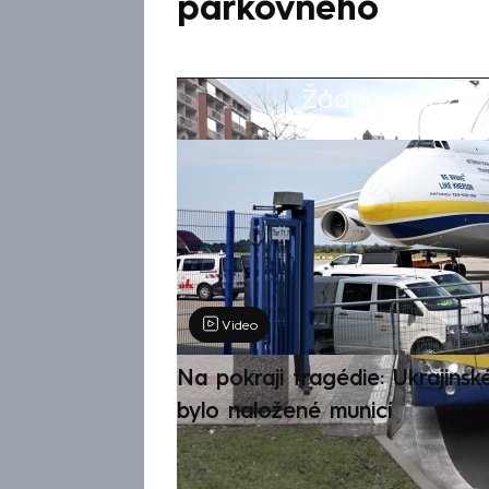
parkovného
Žádná položka z
Výběr redakce
Video
Na pokraji tragédie: Ukrajinsk
bylo naložené municí