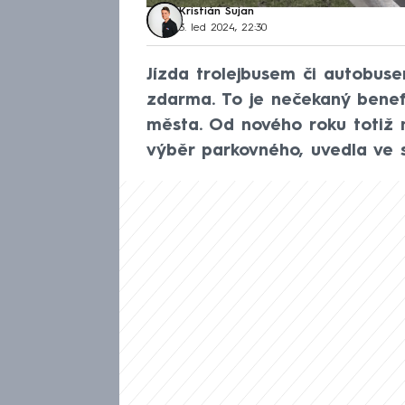
Kristián Šujan
3. led 2024, 22:30
Jízda trolejbusem či autobuse
zdarma. To je nečekaný benef
města. Od nového roku totiž 
výběr parkovného, uvedla ve 