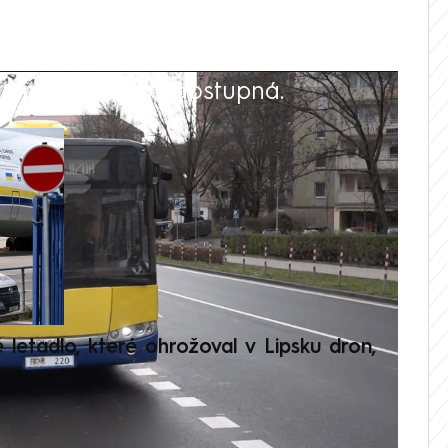
 playlistu není dostupná.
V
é letadlo, které ohrožoval v Lipsku dron,
Přilá
polit