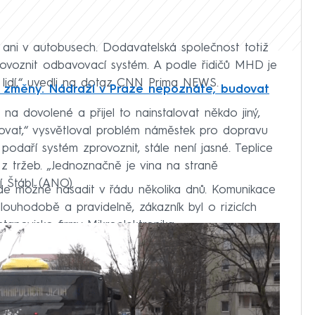
ch ani v autobusech. Dodavatelská společnost totiž
provoznit odbavovací systém. A podle řidičů MHD je
íce lidí,“ uvedli na dotaz CNN Prima NEWS.
ké změny. Nádraží v Praze nepoznáte, budovat
i na dovolené a přijel to nainstalovat někdo jiný,
vat,“ vysvětloval problém náměstek pro dopravu
daří systém zprovoznit, stále není jasné. Teplice
z tržeb. „Jednoznačně je vina na straně
í Štábl (ANO).
bude možné nasadit v řádu několika dnů. Komunikace
ouhodobě a pravidelně, zákazník byl o rizicích
tanovisko firmy Mikroelektronika.