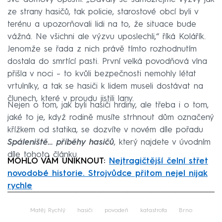
ze strany hasičů, tak policie, starostové obcí byli v
terénu a upozorňovali lidi na to, že situace bude
vážná. Ne všichni ale výzvu uposlechli,“ říká Kolářík.
Jenomže se řada z nich právě tímto rozhodnutím
dostala do smrtící pasti. První velká povodňová vlna
přišla v noci – to kvůli bezpečnosti nemohly létat
vrtulníky, a tak se hasiči k lidem museli dostávat na
člunech, které v proudu jistili lany.
Nejen o tom, jak byli hasiči hrdiny, ale třeba i o tom,
jaké to je, když rodině musíte strhnout dům označený
křížkem od statika, se dozvíte v novém díle pořadu
Spáleniště… příběhy hasičů
, který najdete v úvodním
díle tohoto článku.
MOHLO VÁM UNIKNOUT:
Nejtragičtější čelní střet
novodobé historie. Strojvůdce přitom nejel nijak
rychle
Failed to fetch
Matěj Rychlý
hasiči
povodeň
katastrofa
Brno