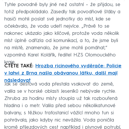
Tyhle povodně byly jiné než ostatní – že přijdou, se
totiž předpokládalo. Zasedly tak povodňové štáby a
hasiči mohli poslat své jednotky do míst, kde se
očekávalo, že voda udeří nejvíce. „Právě to se
nakonec ukázalo jako klíčové, protože voda několik
míst úplně odřízla od komunikací, a to, že jsme byli
na místě, znamenalo, že jsme mohli pomáhat,“
vzpomíná Karel Kolářík, ředitel HZS Olomouckého
kraje.
ČTĚTE TAKÉ:
Hrozba ricinového vyděrače: Policie
v lahvi z Brna našla obávanou látku, další mají
následovat
Jak se dešťová voda přestala vsakovat do země,
valila se v horské oblasti Jeseníků nebývale rychle.
Zhruba za hodinu místy stoupla už tak rozbouřená
hladina i o metr. Valila před sebou několikatunové
balvany, s těžkou trafostanicí vážící mnoho tun si
pohrávala, jako kdyby nic nevážila. Voda poničila
kromě příjezdových cest například i plynové potrubí,