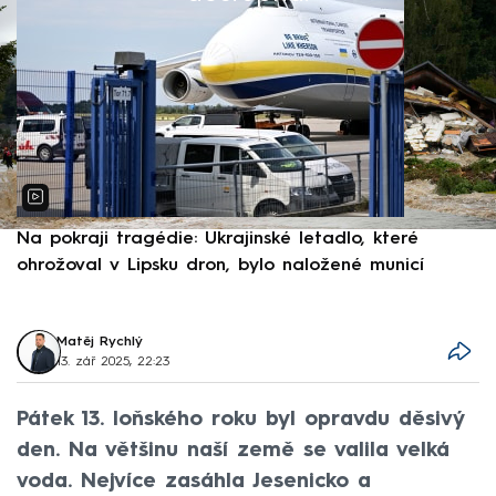
Na pokraji tragédie: Ukrajinské letadlo, které
P
ohrožoval v Lipsku dron, bylo naložené municí
e
Matěj Rychlý
13. zář 2025, 22:23
Pátek 13. loňského roku byl opravdu děsivý
den. Na většinu naší země se valila velká
voda. Nejvíce zasáhla Jesenicko a