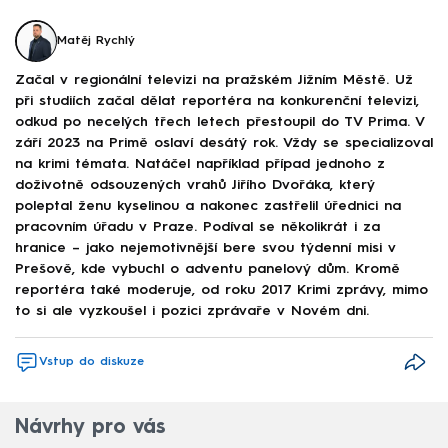
Matěj Rychlý
Začal v regionální televizi na pražském Jižním Městě. Už
při studiích začal dělat reportéra na konkurenční televizi,
odkud po necelých třech letech přestoupil do TV Prima. V
září 2023 na Primě oslaví desátý rok. Vždy se specializoval
na krimi témata. Natáčel například případ jednoho z
doživotně odsouzených vrahů Jiřího Dvořáka, který
poleptal ženu kyselinou a nakonec zastřelil úřednici na
pracovním úřadu v Praze. Podíval se několikrát i za
hranice – jako nejemotivnější bere svou týdenní misi v
Prešově, kde vybuchl o adventu panelový dům. Kromě
reportéra také moderuje, od roku 2017 Krimi zprávy, mimo
to si ale vyzkoušel i pozici zprávaře v Novém dni.
Vstup do diskuze
Návrhy pro vás