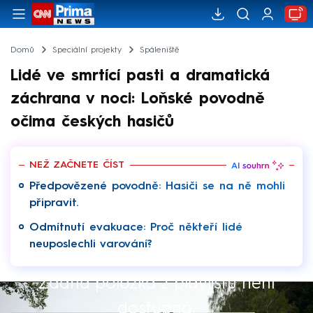
Domů
Speciální projekty
Spáleniště
Lidé ve smrtící pasti a dramatická
záchrana v noci: Loňské povodně
očima českých hasičů
NEŽ ZAČNETE ČÍST
Předpovězené povodně: Hasiči se na ně mohli
připravit.
Odmítnutí evakuace: Proč někteří lidé
neuposlechli varování?
Žádná položka z playlistu není
Výběr redakce
dostupná.