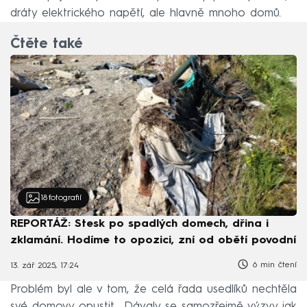
dráty elektrického napětí, ale hlavně mnoho domů.
Čtěte také
18
fotografií
REPORTÁŽ: Stesk po spadlých domech, dřina i
zklamání. Hodíme to opozici, zní od obětí povodní
6 min čtení
13. zář 2025, 17:24
Problém byl ale v tom, že celá řada usedlíků nechtěla
své domovy opustit. „Dávaly se samozřejmě výzvy jak