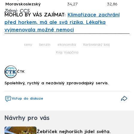
Moravskoslezský
34,27
32,86
Zdroj: CCS
MOHLO BY VÁS ZAJÍMAT:
Klimatizace zachrání
před horkem, má ale svá rizika. Lékařka
vyjmenovala možné nemoci
Failed to fetch
ceny
benzín
ekonomika
Karlovarský kraj
Kraj Vysočina
ČTK
Spolehlivý, rychlý a nezávislý zpravodajský servis.
Vstup do diskuze
Návrhy pro vás
Žebříček nejhorších jídel světa.