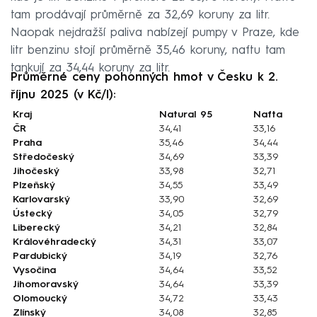
tam prodávají průměrně za 32,69 koruny za litr.
Naopak nejdražší paliva nabízejí pumpy v Praze, kde
litr benzinu stojí průměrně 35,46 koruny, naftu tam
tankují za 34,44 koruny za litr.
Průměrné ceny pohonných hmot v Česku k 2.
říjnu 2025 (v Kč/l):
Kraj
Natural 95
Nafta
ČR
34,41
33,16
Praha
35,46
34,44
Středočeský
34,69
33,39
Jihočeský
33,98
32,71
Plzeňský
34,55
33,49
Karlovarský
33,90
32,69
Ústecký
34,05
32,79
Liberecký
34,21
32,84
Královéhradecký
34,31
33,07
Pardubický
34,19
32,76
Vysočina
34,64
33,52
Jihomoravský
34,64
33,39
Olomoucký
34,72
33,43
Zlínský
34,08
32,85