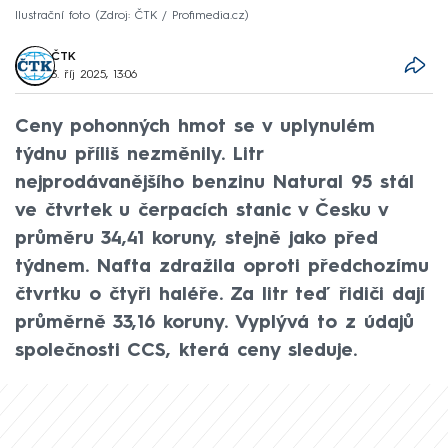
Ilustrační foto
Zdroj: ČTK / Profimedia.cz
ČTK
3. říj 2025, 13:06
Ceny pohonných hmot se v uplynulém
týdnu příliš nezměnily. Litr
nejprodávanějšího benzinu Natural 95 stál
ve čtvrtek u čerpacích stanic v Česku v
průměru 34,41 koruny, stejně jako před
týdnem. Nafta zdražila oproti předchozímu
čtvrtku o čtyři haléře. Za litr teď řidiči dají
průměrně 33,16 koruny. Vyplývá to z údajů
společnosti CCS, která ceny sleduje.