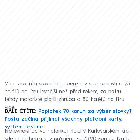
V meziročním srovnání je benzin v současnosti o 75
haléřů na litru levnější než před rokem, za naftu
tehdy motoristé platili zhruba o 30 haléřů na litru
více.
DÁLE ČTĚTE:
Poplatek 70 korun za výběr stovky?
Pošta začíná přijímat všechny platební karty,
systém testuje
Nejlevnější paliva natankují řidiči v Karlovarském kraji,
kde je litr benzinu v průměru za 33,90 koruny. Naftu