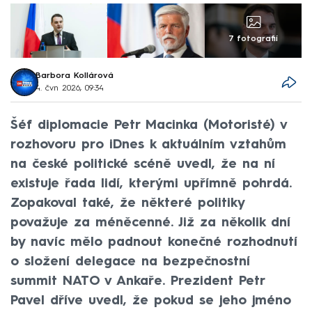
7 fotografií
Barbora Kollárová
4. čvn 2026, 09:34
Šéf diplomacie Petr Macinka (Motoristé) v
rozhovoru pro iDnes k aktuálním vztahům
na české politické scéně uvedl, že na ní
existuje řada lidí, kterými upřímně pohrdá.
Zopakoval také, že některé politiky
považuje za méněcenné. Již za několik dní
by navíc mělo padnout konečné rozhodnutí
o složení delegace na bezpečnostní
summit NATO v Ankaře. Prezident Petr
Pavel dříve uvedl, že pokud se jeho jméno