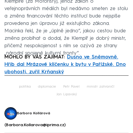
Klempíře (za Motoristy), jehož zákon o
veřejnoprávních médiích byl nedávno smeten ze stolu
a změna financování těchto institucí bude nejspíše
provedena jen úpravou již existujícího zákona.
Macinka řekl, že je „úplně jedno“, jakou cestou bude
změna probíhat a dodal, že Klempíř je dobrý ministr,
přičemž nespokojenost s ním se ozývá ze strany
„národní spojené kulturní fronty“.
MOHLO BY VÁS ZAJÍMAT:
Dusno ve Sněmovně.
Hřib dal Mrázové klíčenku k bytu v Pařížské. Dno
ubohosti, zuřil Krňanský
Failed to fetch
politika
diplomacie
Petr Pavel
ministr zahraničí
Jan Lipavský
Barbora Kollárová
(Barbora.Kollarova@iprima.cz)