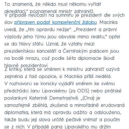
To znamená, že někdo musí někomu vyřídit
akreditaci,“ poznamenal ministr zahraničí.
V případě neúčasti na summitu je prezident dle svých
slov
připraven podat kompetenční žalobu
. Macinka
uvedl, že „tím opravdu nežije“. „Prezident a právní
výplody jeho týmu jsou obvykle mimo realitu,“ opřel
se do hlavy státu. Uznal, že vztahy mezi
prezidentskou kanceláří a Černínským palácem jsou
na bodě mrazu, což podle šéfa diplomacie škodí
hlavně prezidentovi.
Z kritiky, která se směrem k ministru zahraničí ozývá
zejména z řad opozice, si Macinka příliš nedělá.
V rozhovoru se ironicky vyjádřil směrem ke svému
předchůdci Janu Lipavskému (za ODS) nebo pirátské
poslankyni Katerině Demetrashvili. „(Ona) je
samozřejmě zběhlá, zkušená a mimořádně erudovaná
diplomatka, která má opravdu odžito a odslouženo,
takže budu její slova určitě pečlivě vnímat a poučím
se z nich. V případě pana Lipavského mu držím