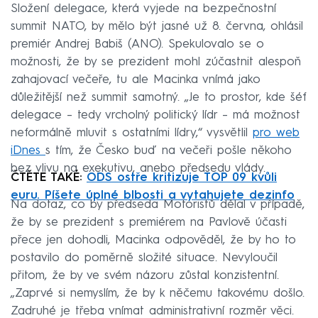
Složení delegace, která vyjede na bezpečnostní
summit NATO, by mělo být jasné už 8. června, ohlásil
premiér Andrej Babiš (ANO). Spekulovalo se o
možnosti, že by se prezident mohl zúčastnit alespoň
zahajovací večeře, tu ale Macinka vnímá jako
důležitější než summit samotný. „Je to prostor, kde šéf
delegace – tedy vrcholný politický lídr – má možnost
neformálně mluvit s ostatními lídry,“ vysvětlil
pro web
iDnes
s tím, že Česko buď na večeři pošle někoho
bez vlivu na exekutivu, anebo předsedu vlády.
ČTĚTE TAKÉ:
ODS ostře kritizuje TOP 09 kvůli
euru. Píšete úplné blbosti a vytahujete dezinfo
Na dotaz, co by předseda Motoristů dělal v případě,
že by se prezident s premiérem na Pavlově účasti
přece jen dohodli, Macinka odpověděl, že by ho to
postavilo do poměrně složité situace. Nevyloučil
přitom, že by ve svém názoru zůstal konzistentní.
„Zaprvé si nemyslím, že by k něčemu takovému došlo.
Zadruhé je třeba vnímat administrativní rozměr věci.