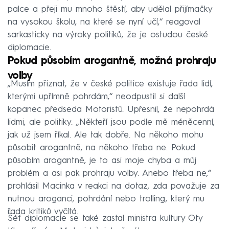
palce a přeji mu mnoho štěstí, aby udělal přijímačky
na vysokou školu, na které se nyní učí,“ reagoval
sarkasticky na výroky politiků, že je ostudou české
diplomacie.
Pokud působím arogantně, možná prohraju
volby
„Musím přiznat, že v české politice existuje řada lidí,
kterými upřímně pohrdám,“ neodpustil si další
kopanec předseda Motoristů. Upřesnil, že nepohrdá
lidmi, ale politiky. „Někteří jsou podle mě méněcenní,
jak už jsem říkal. Ale tak dobře. Na někoho mohu
působit arogantně, na někoho třeba ne. Pokud
působím arogantně, je to asi moje chyba a můj
problém a asi pak prohraju volby. Anebo třeba ne,“
prohlásil Macinka v reakci na dotaz, zda považuje za
nutnou aroganci, pohrdání nebo trolling, který mu
řada kritiků vyčítá.
Šéf diplomacie se také zastal ministra kultury Oty