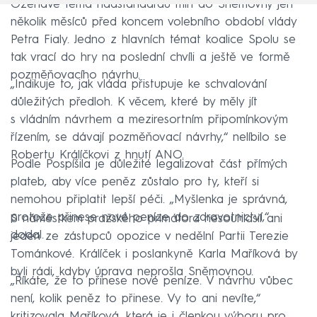
Ožehavé téma nadstandardů míří do Sněmovny jen
několik měsíců před koncem volebního období vlády
Petra Fialy. Jedno z hlavních témat koalice Spolu se
tak vrací do hry na poslední chvíli a ještě ve formě
pozměňovacího návrhu.
„Indikuje to, jak vláda přistupuje ke schvalování
důležitých předloh. K věcem, které by měly jít
s vládním návrhem a meziresortním připomínkovým
řízením, se dávají pozměňovací návrhy,“ nelíbilo se
Robertu Králíčkovi z hnutí ANO.
Podle Pospíšila je důležité legalizovat část přímých
plateb, aby více peněz zůstalo pro ty, kteří si
nemohou připlatit lepší péči. „Myšlenka je správná,
protože přinese nové peníze do zdravotnictví,“
S náměstkem pražského primátora nesouhlasil ani
dodal.
jeden ze zástupců opozice v nedělní Partii Terezie
Tománkové. Králíček i poslankyně Karla Maříková by
byli rádi, kdyby úprava neprošla Sněmovnou.
„Říkáte, že to přinese nové peníze. V návrhu vůbec
není, kolik peněz to přinese. Vy to ani nevíte,“
kritizovala Maříková, která je i členkou výboru pro