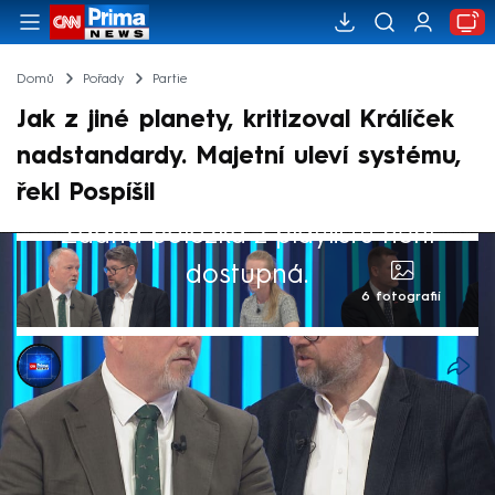
Domů
Pořady
Partie
Jak z jiné planety, kritizoval Králíček
nadstandardy. Majetní uleví systému,
řekl Pospíšil
Žádná položka z playlistu není
dostupná.
6 fotografií
CNN Prima NEWS
31. bře 2025, 11:25
Půl roku před volbami do Poslanecké
sněmovny chce vláda Petra Fialy prosadit