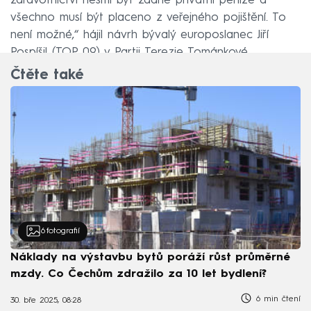
zdravotnictví nesmí být žádné privátní peníze a
všechno musí být placeno z veřejného pojištění. To
není možné,“ hájil návrh bývalý europoslanec Jiří
Pospíšil (TOP 09) v Partii Terezie Tománkové.
Čtěte také
6
fotografií
Náklady na výstavbu bytů poráží růst průměrné
mzdy. Co Čechům zdražilo za 10 let bydlení?
6 min čtení
30. bře 2025, 08:28