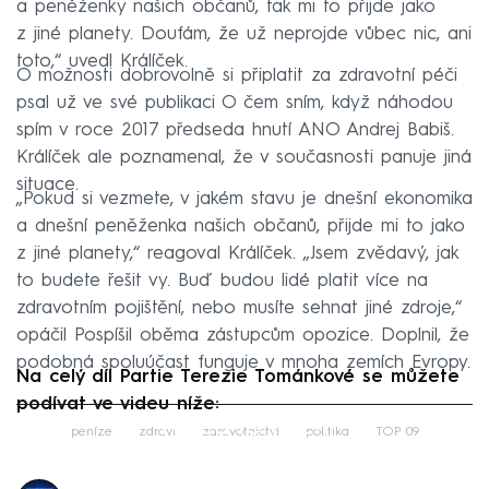
a peněženky našich občanů, tak mi to přijde jako
z jiné planety. Doufám, že už neprojde vůbec nic, ani
toto,“ uvedl Králíček.
O možnosti dobrovolně si připlatit za zdravotní péči
psal už ve své publikaci O čem sním, když náhodou
spím v roce 2017 předseda hnutí ANO Andrej Babiš.
Králíček ale poznamenal, že v současnosti panuje jiná
situace.
„Pokud si vezmete, v jakém stavu je dnešní ekonomika
a dnešní peněženka našich občanů, přijde mi to jako
z jiné planety,“ reagoval Králíček. „Jsem zvědavý, jak
to budete řešit vy. Buď budou lidé platit více na
zdravotním pojištění, nebo musíte sehnat jiné zdroje,“
opáčil Pospíšil oběma zástupcům opozice. Doplnil, že
podobná spoluúčast funguje v mnoha zemích Evropy.
Na celý díl Partie Terezie Tománkové se můžete
podívat ve videu níže:
Failed to fetch
peníze
zdraví
zdravotnictví
politika
TOP 09