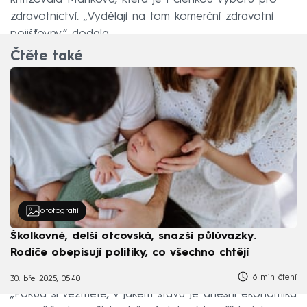
zdravotnictví. „Vydělají na tom komerční zdravotní
pojišťovny,“ dodala.
Čtěte také
6
fotografií
Školkovné, delší otcovská, snazší půlúvazky.
Rodiče obepisují politiky, co všechno chtějí
6 min čtení
30. bře 2025, 05:40
„Pokud si vezmete, v jakém stavu je dnešní ekonomika