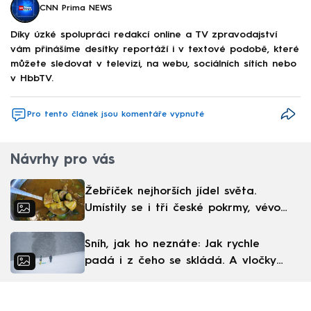
CNN Prima NEWS
Díky úzké spolupráci redakcí online a TV zpravodajství
vám přinášíme desítky reportáží i v textové podobě, které
můžete sledovat v televizi, na webu, sociálních sítích nebo
v HbbTV.
Pro tento článek jsou komentáře vypnuté
Návrhy pro vás
Žebříček nejhorších jídel světa.
Umístily se i tři české pokrmy, vévodí
skandinávská kuchyně
Sníh, jak ho neznáte: Jak rychle
padá i z čeho se skládá. A vločky
nejsou bílé