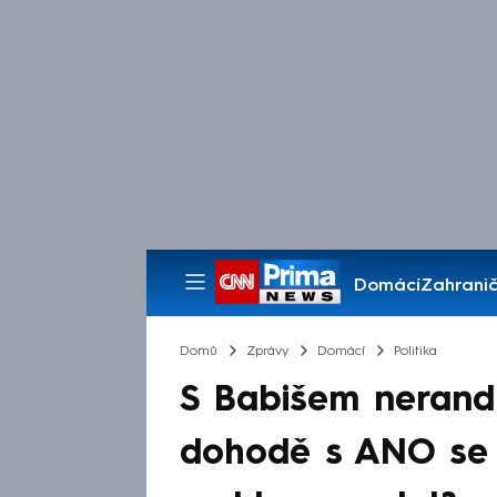
Domácí
Zahranič
Pořady
Domů
Zprávy
Domácí
Politika
S Babišem nerandí
dohodě s ANO se p