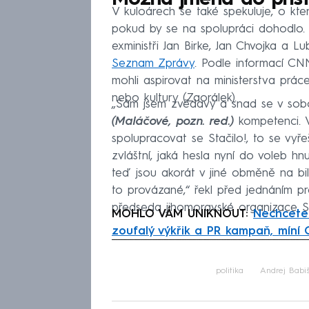
V kuloárech se také spekuluje, o kt
pokud by se na spolupráci dohodlo. 
exministři Jan Birke, Jan Chvojka a L
Seznam Zprávy
. Podle informací CN
mohli aspirovat na ministerstva práce
nebo kultury (Zaorálek).
„Sám jsem zvědavý a snad se v sobotu
(Maláčové, pozn. red.)
kompetenci. V
spolupracovat se Stačilo!, to se vyře
zvláštní, jaká hesla nyní do voleb h
teď jsou akorát v jiné obměně na bil
to provázané,“ řekl před jednáním
předseda jihomoravské organizace S
MOHLO VÁM UNIKNOUT:
Nechcete 
zoufalý výkřik a PR kampaň, míní
Fa
politika
Andrej Babi