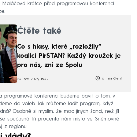
edla Maláčová krátce před programovou konferencí
ze.
Čtěte také
Co s hlasy, které „rozložily“
koalici PirSTAN? Každý kroužek je
pro nás, zní ze Spolu
6 min čtení
24. bře 2025, 15:42
a programové konferenci budeme bavit o tom, v
deme do voleb. Jak můžeme ladit program, když
ná? Osobně si myslím, že moc jiných šancí, než jít
še současná tři procenta nám místo ve Sněmovně
j z regionu.
í vlády?