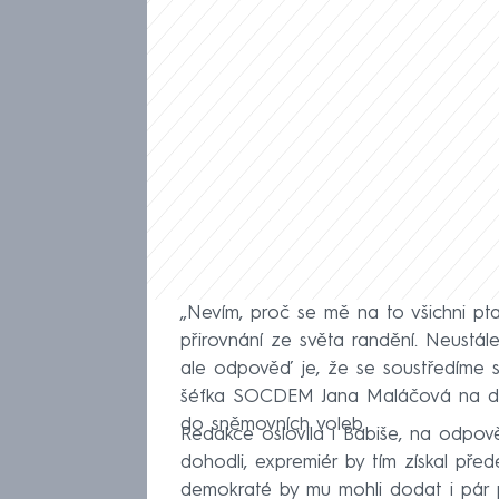
„Nevím, proč se mě na to všichni pta
přirovnání ze světa randění. Neustále
ale odpověď je, že se soustředíme
šéfka SOCDEM Jana Maláčová na dot
do sněmovních voleb.
Redakce oslovila i Babiše, na odpov
dohodli, expremiér by tím získal pře
demokraté by mu mohli dodat i pár pro