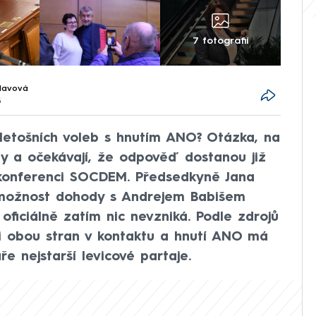
7 fotografií
lavová
5
 letošních voleb s hnutím ANO? Otázka, na
any a očekávají, že odpověď dostanou již
konferenci SOCDEM. Předsedkyně Jana
možnost dohody s Andrejem Babišem
 oficiálně zatím nic nevzniká. Podle zdrojů
i obou stran v kontaktu a hnutí ANO má
 nejstarší levicové partaje.