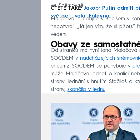
ve Sněmovně.
ČTĚTE TAKÉ:
Jakob: Putin odmítl p
své děti, volal Foldyna
Maláčová je údajně s Babišem v konta
nepotvrdil. „Já jen vím, že si píšou,“
vedení.
Obavy ze samostatné
Od straníků má nyní Jana Maláčová 
SOCDEM
v nadcházejících sněmovní
přičemž SOCDEM se pohybuje v
př
může Maláčová jednat o koalici nebo
strany. Jednání s hnutím Stačilo!, o
strany,
skončilo v lednu
.