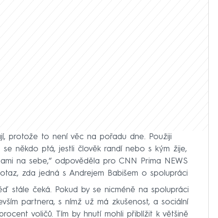
jí, protože to není věc na pořadu dne. Použiji
 se někdo ptá, jestli člověk randí nebo s kým žije,
 sami na sebe,“ odpověděla pro CNN Prima NEWS
az, zda jedná s Andrejem Babišem o spolupráci
ěď stále čeká. Pokud by se nicméně na spolupráci
devším partnera, s nímž už má zkušenost, a sociální
cent voličů. Tím by hnutí mohli přiblížit k většině