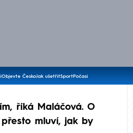
í
Objevte Česko
Jak ušetřit
Sport
Počasí
m, říká Maláčová. O
řesto mluví, jak by