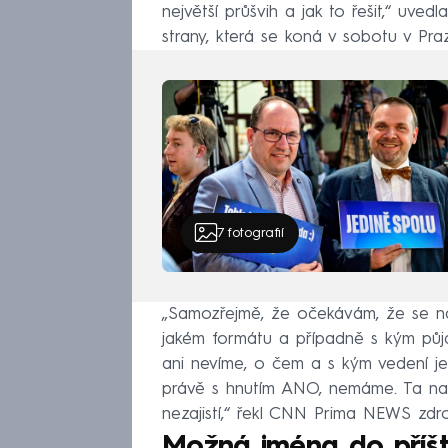
největší průšvih a jak to řešit,“ uv
strany, která se koná v sobotu v Pra
7
fotografií
„Samozřejmě, že očekávám, že se n
jakém formátu a případně s kým půj
ani nevíme, o čem a s kým vedení jed
právě s hnutím ANO, nemáme. Ta na
nezajistí,“ řekl CNN Prima NEWS zdro
Možná jména do příšt