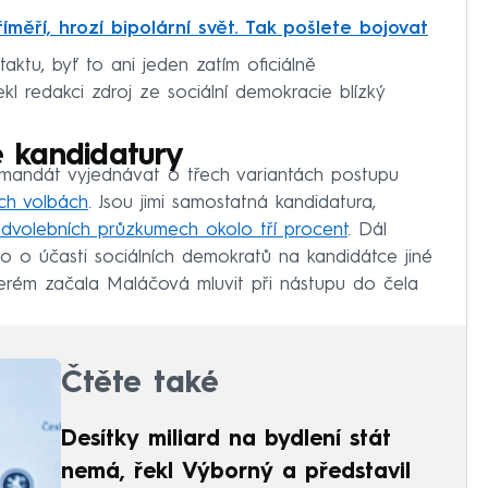
říměří, hrozí bipolární svět. Tak pošlete bojovat
ktu, byť to ani jeden zatím oficiálně
 řekl redakci zdroj ze sociální demokracie blízký
 kandidatury
mandát vyjednávat o třech variantách postupu
ch volbách
. Jsou jimi samostatná kandidatura,
edvolebních průzkumech okolo tří procent
. Dál
 o účasti sociálních demokratů na kandidátce jiné
 kterém začala Maláčová mluvit při nástupu do čela
Čtěte také
Desítky miliard na bydlení stát
nemá, řekl Výborný a představil