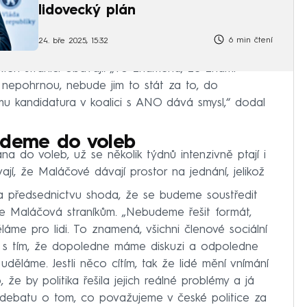
lidovecký plán
6 min čtení
24. bře 2025, 15:32
teří straníci obávají. „To znamená, že známí
 nepohrnou, nebude jim to stát za to, do
u kandidatura v koalici s ANO dává smysl,“ dodal
jdeme do voleb
a do voleb, už se několik týdnů intenzivně ptají i
ají, že Maláčové dávají prostor na jednání, jelikož
 na předsednictvu shoda, že se budeme soustředit
e Maláčová straníkům. „Nebudeme řešit formát,
me pro lidi. To znamená, všichni členové sociální
s tím, že dopoledne máme diskuzi a odpoledne
děláme. Jestli něco cítím, tak že lidé mění vnímání
o, že by politika řešila jejich reálné problémy a já
 debatu o tom, co považujeme v české politice za