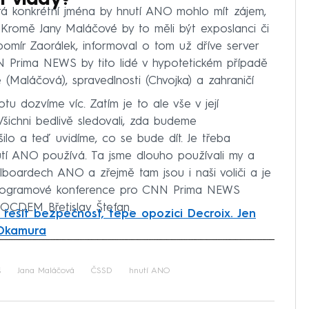
erá konkrétní jména by hnutí ANO mohlo mít zájem,
Kromě Jany Maláčové by to měli být exposlanci či
ubomír Zaorálek, informoval o tom už dříve server
N Prima NEWS by tito lidé v hypotetickém případě
 (Maláčová), spravedlnosti (Chvojka) a zahraničí
 dozvíme víc. Zatím je to ale vše v její
šichni bedlivě sledovali, zda budeme
šilo a teď uvidíme, co se bude dít. Je třeba
nutí ANO používá. Ta jsme dlouho používali my a
lboardech ANO a zřejmě tam jsou i naši voliči a je
 programové konference pro CNN Prima NEWS
OCDEM Břetislav Štefan.
řešit bezpečnost, tepe opozici Decroix. Jen
 Okamura
iled to fetch
š
Jana Maláčová
ČSSD
hnutí ANO