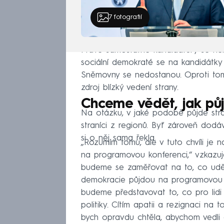
7
fotografií
Právě samostatné kandidatury se něk
sociální demokraté se na kandidátky
Sněmovny se nedostanou. Oproti tom
zdroj blízký vedení strany.
Chceme vědět, jak pů
Na otázku, v jaké podobě půjde stran
straníci z regionů. Byť zároveň dodáv
si o něj sama řekla.
„Rozumím tomu, ale v tuto chvíli je
na programovou konferenci,“ vzkazuj
budeme se zaměřovat na to, co udělá
demokracie půjdou na programovou 
budeme představovat to, co pro lidi u
politiky. Cítím apatii a rezignaci na t
bych opravdu chtěla, abychom vedli