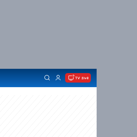
TV živě