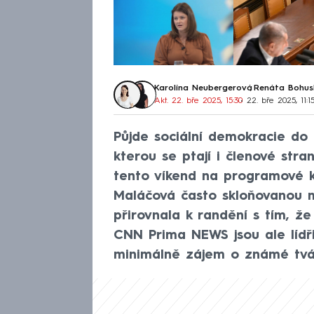
Karolína Neubergerová
,
Renáta Bohus
Akt. 22. bře 2025, 15:30
• 22. bře 2025, 11:1
Půjde sociální demokracie do
kterou se ptají i členové str
tento víkend na programové 
Maláčová často skloňovanou 
přirovnala k randění s tím, že
CNN Prima NEWS jsou ale lídř
minimálně zájem o známé tváře