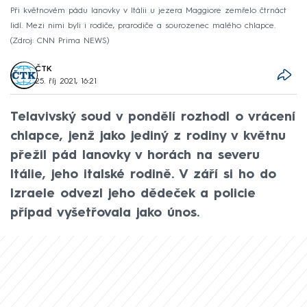
Při květnovém pádu lanovky v Itálii u jezera Maggiore zemřelo čtrnáct
lidí. Mezi nimi byli i rodiče, prarodiče a sourozenec malého chlapce.
Zdroj: CNN Prima NEWS
ČTK
25. říj 2021, 16:21
Telavivský soud v pondělí rozhodl o vrácení
chlapce, jenž jako jediný z rodiny v květnu
přežil pád lanovky v horách na severu
Itálie, jeho italské rodině. V září si ho do
Izraele odvezl jeho dědeček a policie
případ vyšetřovala jako únos.