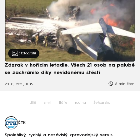
5
fotografií
Zázrak v hořícím letadle. Všech 21 osob na palubě
se zachránilo díky nevídanému štěstí
6 min čtení
20. říj 2021, 11:06
dítě
smrt
Itálie
rodina
Švýcarsko
ČTK
Spolehlivý, rychlý a nezávislý zpravodajský servis.