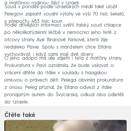
a matčinou rodinou žijící v Izraeli.
Soud v pondělí podle izraelských médií také uložil
Pelegovi zaplatit soudní výlohy ve výši 70 tisíc šekelů,
v přepočtu 483 tisíc koun.
Podle dřívějších informací svěřil italský soud chlapce
po několikatýdenní léčbě v nemocnici jeho tetě z
otcovy strany Aye Biranové Nirkové, která žije
nedaleko Pavie. Spolu s manželem chce Eitana
vychovávat, i když sami mají dvě dcery.
O jeho adopci má ale zájem i teta z matčiny strany.
Prokuratura v Pavii oznámila, že bude usilovat o
vrácení dítěte do Itálie v souladu s haagskou
úmluvou o právech dětí. Pelega obvinila prokuratura
z únosu. Peleg přiznal, že Eitana odvezl z Itálie
pronajatým autem do Švýcarska, odkud oba odletěli
do Izraele.
Čtěte také