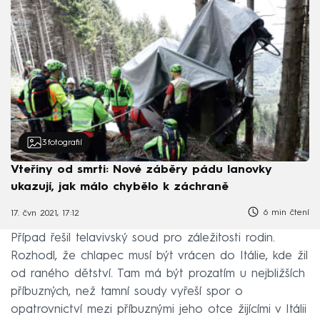
3
fotografií
Vteřiny od smrti: Nové záběry pádu lanovky
ukazují, jak málo chybělo k záchraně
6 min čtení
17. čvn 2021, 17:12
Případ řešil telavivský soud pro záležitosti rodin.
Rozhodl, že chlapec musí být vrácen do Itálie, kde žil
od raného dětství. Tam má být prozatím u nejbližších
příbuzných, než tamní soudy vyřeší spor o
opatrovnictví mezi příbuznými jeho otce žijícími v Itálii