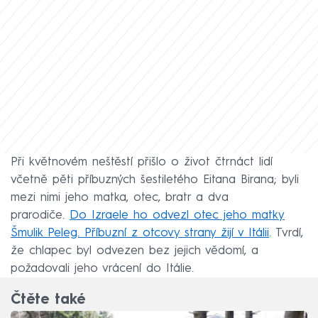
Při květnovém neštěstí přišlo o život čtrnáct lidí
včetně pěti příbuzných šestiletého Eitana Birana; byli
mezi nimi jeho matka, otec, bratr a dva
prarodiče.
Do Izraele ho odvezl otec jeho matky
Šmulik Peleg. Příbuzní z otcovy strany žijí v Itálii
. Tvrdí,
že chlapec byl odvezen bez jejich vědomí, a
požadovali jeho vrácení do Itálie.
Čtěte také