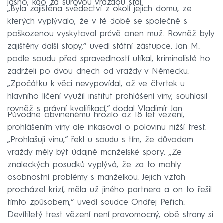
jasno, kdo za surovou vraždou stál.
„Byla zajištěna svědectví z okolí jejich domu, ze
kterých vyplývalo, že v té době se společně s
poškozenou vyskytoval právě onen muž. Rovněž byly
zajištěny další stopy,“ uvedl státní zástupce. Jan M.
podle soudu před spravedlností utíkal, kriminalisté ho
zadrželi po dvou dnech od vraždy v Německu.
„Zpočátku k věci nevypovídal, až ve čtvrtek u
hlavního líčení využil institut prohlášení viny, souhlasil
rovněž s právní kvalifikací,“ dodal Vladimír Jan.
Původně obviněnému hrozilo až 18 let vězení,
prohlášením viny ale inkasoval o polovinu nižší trest.
„Prohlašuji vinu,“ řekl u soudu s tím, že důvodem
vraždy měly být údajně manželské spory. „Ze
znaleckých posudků vyplývá, že za to mohly
osobnostní problémy s manželkou. Jejich vztah
procházel krizí, měla už jiného partnera a on to řešil
tímto způsobem,“ uvedl soudce Ondřej Peřich.
Devítiletý trest vězení není pravomocný, obě strany si