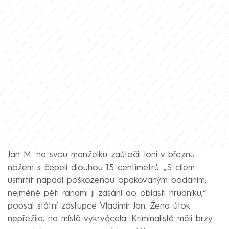
Jan M. na svou manželku zaútočil loni v březnu
nožem s čepelí dlouhou 15 centimetrů. „S cílem
usmrtit napadl poškozenou opakovaným bodáním,
nejméně pěti ranami ji zasáhl do oblasti hrudníku,“
popsal státní zástupce Vladimír Jan. Žena útok
nepřežila, na místě vykrvácela. Kriminalisté měli brzy