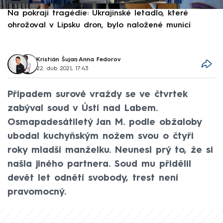
Na pokraji tragédie: Ukrajinské letadlo, které
P
ohrožoval v Lipsku dron, bylo naložené municí
e
Kristián Šujan
,
Anna Fedorov
22. dub 2021, 17:43
Případem surové vraždy se ve čtvrtek
zabýval soud v Ústí nad Labem.
Osmapadesátiletý Jan M. podle obžaloby
ubodal kuchyňským nožem svou o čtyři
roky mladší manželku. Neunesl prý to, že si
našla jiného partnera. Soud mu přidělil
devět let odnětí svobody, trest není
pravomocný.