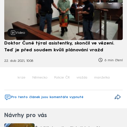
Video
Doktor Čuně týral asistentky, skončil ve vězení.
Teď je před soudem kvůli plánování vražd
6 min čtení
22. dub 2021, 10:08
krize
Německo
Policie ČR
vražda
manželka
Pro tento článek jsou komentáře vypnuté
Návrhy pro vás