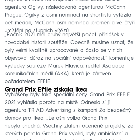
agentura Ogilvy, následovaná agenturou McCann
Prague. Ogilvy z osmi nominací na shortlistu vytěžila
pět medailí, McCann osm nominací proměnila ve čtyři
umístění na stupních vítězů.
„Ročník 2021 měl druhý největší počet přihlášek v
novodobé historii soutěže. Obecně musíme uznat, že
byly velmi kvalitně zpracované a často se v nich
objevoval důraz na sociální odpovědnost,“ komentuje
výsledky soutěže Marek Hlavica, ředitel Asociace
komunikačních médií (AKA), která je zároveň
pořadatelem EFFIE.
Grand Prix Effie získala Ikea
Vyhlášeny byly také speciální ceny. Grand Prix EFFIE
2021 vyhlásila porota na místě. Odnesla si ji
agentura TRIAD Advertising s kampaní Za bezpečný
domov pro Ikea. „Letošní volba Grand Prix
nebyla snadná. Všechny zlatem oceněné projekty, ze
kterých porota Grand Prix vybírá, byly ambiciózní a