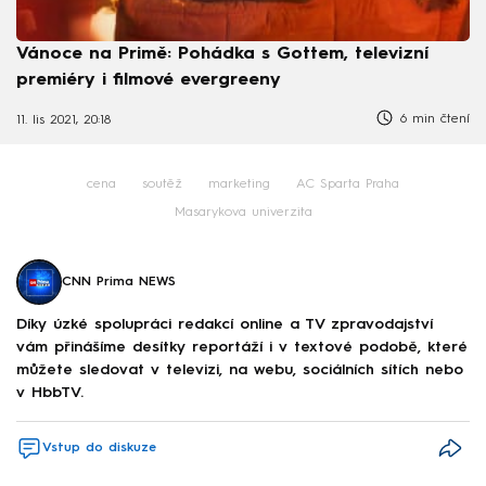
Vánoce na Primě: Pohádka s Gottem, televizní
premiéry i filmové evergreeny
6 min čtení
11. lis 2021, 20:18
cena
soutěž
marketing
AC Sparta Praha
Masarykova univerzita
CNN Prima NEWS
Díky úzké spolupráci redakcí online a TV zpravodajství
vám přinášíme desítky reportáží i v textové podobě, které
můžete sledovat v televizi, na webu, sociálních sítích nebo
v HbbTV.
Vstup do diskuze