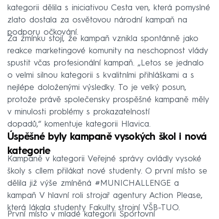
kategorii dělila s iniciativou Cesta ven, která pomyslné
zlato dostala za osvětovou národní kampaň na
podporu očkování.
Za zmínku stojí, že kampaň vznikla spontánně jako
reakce marketingové komunity na neschopnost vlády
spustit včas profesionální kampaň. „Letos se jednalo
o velmi silnou kategorii s kvalitními přihláškami a s
nejlépe doloženými výsledky. To je velký posun,
protože právě společensky prospěšné kampaně měly
v minulosti problémy s prokazatelností
dopadů,“ komentuje kategorii Hlavica.
Úspěšné byly kampaně vysokých škol i nová
kategorie
Kampaně v kategorii Veřejné správy ovládly vysoké
školy s cílem přilákat nové studenty. O první místo se
dělila již výše zmíněná #MUNICHALLENGE a
kampaň V hlavní roli strojař agentury Action Please,
která lákala studenty Fakulty strojní VŠB-TUO.
První místo v mladé kategorii Sportovní