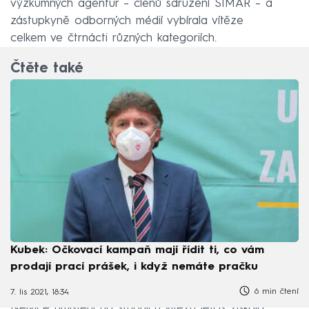
výzkumných agentur – členů sdružení SIMAR – a
zástupkyně odborných médií vybírala vítěze
celkem ve čtrnácti různých kategoriích.
Čtěte také
Kubek: Očkovací kampaň mají řídit ti, co vám
prodají prací prášek, i když nemáte pračku
6 min čtení
7. lis 2021, 18:34
Nejvíce umístění na stupních vítězů letos získala