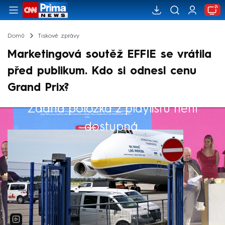
Domů
Tiskové zprávy
Marketingová soutěž EFFIE se vrátila
před publikum. Kdo si odnesl cenu
Grand Prix?
Žádná položka z playlistu není
Výběr redakce
dostupná.