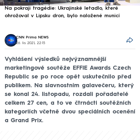
Na pokraji tragédie: Ukrajinské letadlo, které
P
ohrožoval v Lipsku dron, bylo naložené municí
e
CNN Prima NEWS
26. lis 2021, 22:15
Vyhlášení výsledků nejvýznamnější
marketingové soutěže EFFIE Awards Czech
Republic se po roce opět uskutečnilo před
publikem. Na slavnostním galavečeru, který
se konal 24. listopadu, rozdali pořadatelé
celkem 27 cen, a to ve čtrnácti soutěžních
kategoriích včetně dvou speciálních ocenění
a Grand Prix.