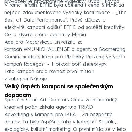
provázely je prokazatelné výsledky,“ uvádí Hlavica.
V rámci letošní EFFIE byla udělena i cena SIMAR za
nejlépe zdokumentované výsledky komunikace – „The
Best of Data Performance”. Právě důkazy o
efektivitě kampaní odlišují EFFIE od soutěží kreativity.
Cenu získala práce agentury Media
Age pro Masarykovu univerzitu za
kampaň #MUNICHALLENGE a agentura Boomerang
Communication, která pro Plzeňský Prazdroj vytvořila
kampaň Radegast – Hořkost boří stereotypy.
Tato kampaň brala rovněž první místo i
v kategorii Nápoje.
Velký úspěch kampaní se společenským
dopadem
Speciální Cenu Art Directors Clubu za mimořádný
kreativní počin získala agentura TRIAD
Advertising s kampaní pro IKEA – Za bezpečný
domov. Ta byla úspěšná také v kategorii Sociální,
ekologický, kulturní marketing. O první místo se v této