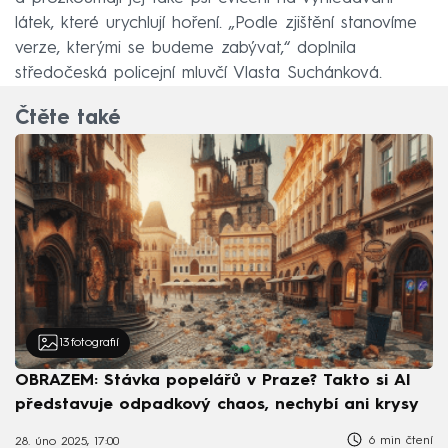
látek, které urychlují hoření. „Podle zjištění stanovíme
verze, kterými se budeme zabývat,“ doplnila
středočeská policejní mluvčí Vlasta Suchánková.
Čtěte také
13
fotografií
OBRAZEM: Stávka popelářů v Praze? Takto si AI
představuje odpadkový chaos, nechybí ani krysy
6 min čtení
28. úno 2025, 17:00