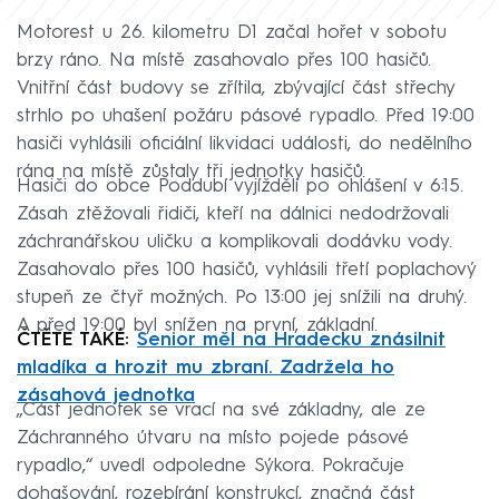
Motorest u 26. kilometru D1 začal hořet v sobotu
brzy ráno. Na místě zasahovalo přes 100 hasičů.
Vnitřní část budovy se zřítila, zbývající část střechy
strhlo po uhašení požáru pásové rypadlo. Před 19:00
hasiči vyhlásili oficiální likvidaci události, do nedělního
rána na místě zůstaly tři jednotky hasičů.
Hasiči do obce Poddubí vyjížděli po ohlášení v 6:15.
Zásah ztěžovali řidiči, kteří na dálnici nedodržovali
záchranářskou uličku a komplikovali dodávku vody.
Zasahovalo přes 100 hasičů, vyhlásili třetí poplachový
stupeň ze čtyř možných. Po 13:00 jej snížili na druhý.
A před 19:00 byl snížen na první, základní.
ČTĚTE TAKÉ:
Senior měl na Hradecku znásilnit
mladíka a hrozit mu zbraní. Zadržela ho
zásahová jednotka
„Část jednotek se vrací na své základny, ale ze
Záchranného útvaru na místo pojede pásové
rypadlo,“ uvedl odpoledne Sýkora. Pokračuje
dohašování, rozebírání konstrukcí, značná část