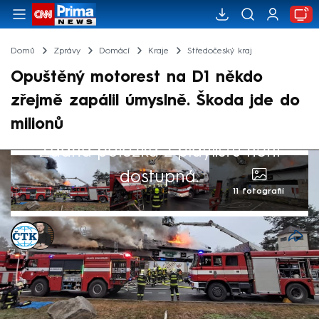
Domů
Zprávy
Domácí
Kraje
Středočeský kraj
Opuštěný motorest na D1 někdo
zřejmě zapálil úmyslně. Škoda jde do
milionů
Žádná položka z playlistu není
dostupná.
11 fotografií
ČTK
,
Marek Pausz
Akt. 1. bře 2025, 21:36
• 1. bře 2025, 08:56
Příčinou sobotního požáru opuštěného
motorestu u D1 bylo zřejmě úmyslné