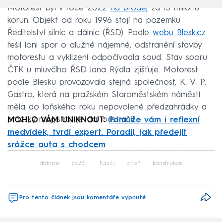
Motorest byl v roce 2022
na prodej
za 13 milionů
korun. Objekt od roku 1996 stojí na pozemku
Ředitelství silnic a dálnic (ŘSD). Podle
webu Blesk.cz
řešil loni spor o dlužné nájemné, odstranění stavby
motorestu a vyklizení odpočívadla soud. Stav sporu
ČTK u mluvčího ŘSD Jana Rýdla zjišťuje. Motorest
podle Blesku provozovala stejná společnost, K. V. P.
Gastro, která na pražském Staroměstském náměstí
měla do loňského roku nepovolené předzahrádky a
pražský magistrát je dal odstranit.
MOHLO VÁM UNIKNOUT:
Pomůže vám i reflexní
medvídek, tvrdí expert. Poradil, jak předejít
srážce auta s chodcem
Failed to fetch
dálnice
požár
hasiči
oheň
konstrukce
Pro tento článek jsou komentáře vypnuté