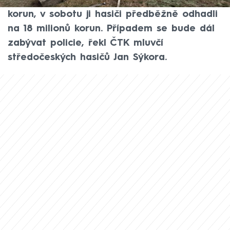
zapálení. Upřesněná škoda činí 16 milionů
korun, v sobotu ji hasiči předběžně odhadli
na 18 milionů korun. Případem se bude dál
zabývat policie, řekl ČTK mluvčí
středočeských hasičů Jan Sýkora.