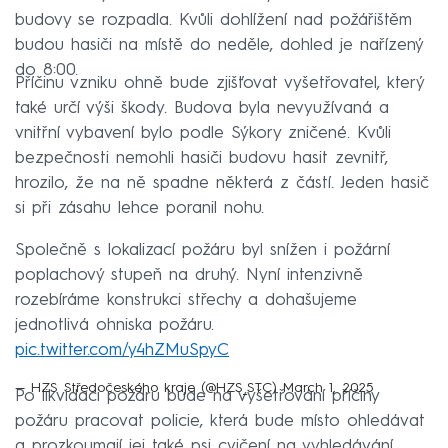
budovy se rozpadla. Kvůli dohlížení nad požářištěm
budou hasiči na místě do neděle, dohled je nařízený
do 8:00.
Příčinu vzniku ohně bude zjišťovat vyšetřovatel, který
také určí výši škody. Budova byla nevyužívaná a
vnitřní vybavení bylo podle Sýkory zničené. Kvůli
bezpečnosti nemohli hasiči budovu hasit zevnitř,
hrozilo, že na ně spadne některá z částí. Jeden hasič
si při zásahu lehce poranil nohu.
Společně s lokalizací požáru byl snížen i požární
poplachový stupeň na druhý. Nyní intenzivně
rozebíráme konstrukci střechy a dohašujeme
jednotlivá ohniska požáru.
pic.twitter.com/y4hZMuSpyC
— HZS Středočeského kraje (@HZS_STC)
March 1, 2025
Po likvidaci požáru bude na vyšetřování příčiny
požáru pracovat policie, která bude místo ohledávat
a prozkoumají jej také psi cvičení na vyhledávání