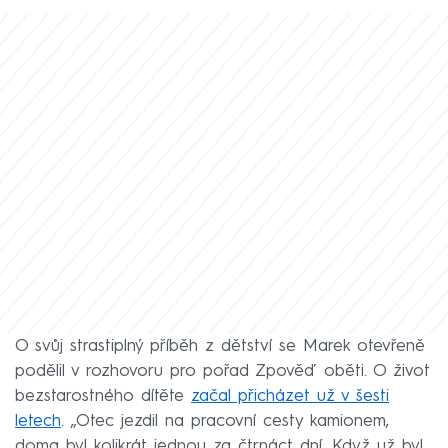
O svůj strastiplný příběh z dětství se Marek otevřeně
podělil v rozhovoru pro pořad Zpověď oběti. O život
bezstarostného dítěte
začal přicházet už v šesti
letech
. „Otec jezdil na pracovní cesty kamionem,
doma byl kolikrát jednou za čtrnáct dní. Když už byl