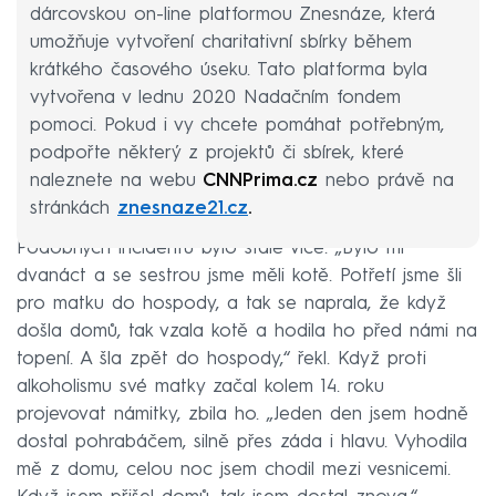
dárcovskou on-line platformou Znesnáze, která
umožňuje vytvoření charitativní sbírky během
krátkého časového úseku. Tato platforma byla
vytvořena v lednu 2020 Nadačním fondem
pomoci. Pokud i vy chcete pomáhat potřebným,
podpořte některý z projektů či sbírek, které
naleznete na webu
CNNPrima.cz
nebo
právě na
stránkách
znesnaze21.cz
.
Podobných incidentů bylo stále více. „Bylo mi
dvanáct a se sestrou jsme měli kotě. Potřetí jsme šli
pro matku do hospody, a tak se naprala, že když
došla domů, tak vzala kotě a hodila ho před námi na
topení. A šla zpět do hospody,“ řekl. Když proti
alkoholismu své matky začal kolem 14. roku
projevovat námitky, zbila ho. „Jeden den jsem hodně
dostal pohrabáčem, silně přes záda i hlavu. Vyhodila
mě z domu, celou noc jsem chodil mezi vesnicemi.