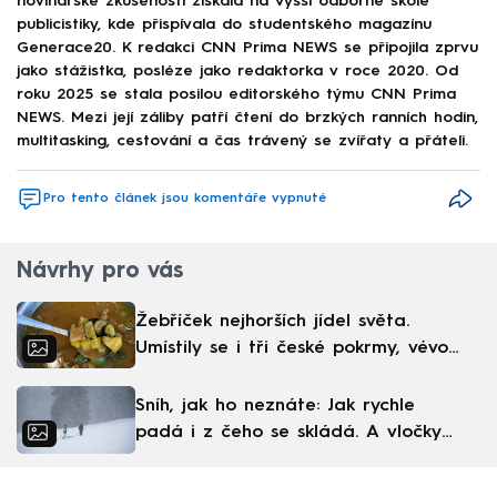
novinářské zkušenosti získala na Vyšší odborné škole
publicistiky, kde přispívala do studentského magazínu
Generace20. K redakci CNN Prima NEWS se připojila zprvu
jako stážistka, posléze jako redaktorka v roce 2020. Od
roku 2025 se stala posilou editorského týmu CNN Prima
NEWS. Mezi její záliby patří čtení do brzkých ranních hodin,
multitasking, cestování a čas trávený se zvířaty a přáteli.
Pro tento článek jsou komentáře vypnuté
Návrhy pro vás
Žebříček nejhorších jídel světa.
Umístily se i tři české pokrmy, vévodí
skandinávská kuchyně
Sníh, jak ho neznáte: Jak rychle
padá i z čeho se skládá. A vločky
nejsou bílé