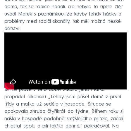
doma, tak se rodiče hádali, ale nebylo to úplně zlé,“
uvedl Marek s poznámkou, že kdyby tehdy hádky a
problémy mezi rodiči skončily, tak měl možná hezké
dětství.
Jenže právě v této době začala jeho matka
propadat alkoholu. „Tehdy jsem přišel domů z první
třídy a matka už seděla v hospodě. Situace se
opakovala zhruba čtyřikrát do týdne. Během roku si
našla v hospodě podobně smýšlejícího přítele, začali
chlastat spolu a pili takřka denně,“ pokračoval. Na