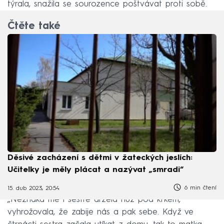
týrala, snažila se sourozence poštvávat proti sobě.
Čtěte také
Děsivé zacházení s dětmi v žateckých jeslích:
Učitelky je měly plácat a nazývat „smradi“
6 min čtení
15. dub 2023, 20:54
„Nezřídka mě i sestře držela nůž pod krkem,
vyhrožovala, že zabije nás a pak sebe. Když ve