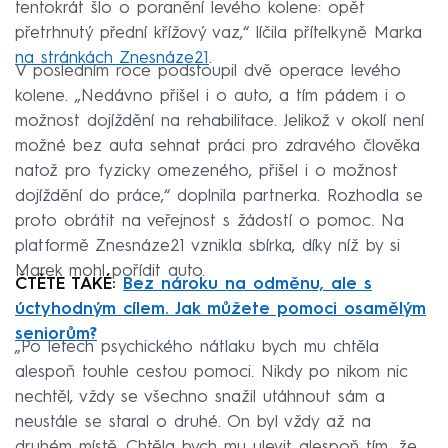
tentokrát šlo o poranění levého kolene: opět
přetrhnutý přední křížový vaz,“ líčila přítelkyně Marka
na stránkách Znesnáze21
.
V posledním roce podstoupil dvě operace levého
kolene. „Nedávno přišel i o auto, a tím pádem i o
možnost dojíždění na rehabilitace. Jelikož v okolí není
možné bez auta sehnat práci pro zdravého člověka
natož pro fyzicky omezeného, přišel i o možnost
dojíždění do práce,“ doplnila partnerka. Rozhodla se
proto obrátit na veřejnost s žádostí o pomoc. Na
platformě Znesnáze21 vznikla sbírka, díky níž by si
Marek mohl pořídit auto.
ČTĚTE TAKÉ:
Bez nároku na odměnu, ale s
úctyhodným cílem. Jak můžete pomoci osamělým
seniorům?
„Po letech psychického nátlaku bych mu chtěla
alespoň touhle cestou pomoci. Nikdy po nikom nic
nechtěl, vždy se všechno snažil utáhnout sám a
neustále se staral o druhé. On byl vždy až na
druhém místě. Chtěla bych mu ulevit alespoň tím, že