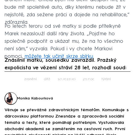
bude mít spolehlivé auto, díky kterému nebude žít v
nejistotě, zda sežene práci a dojede na rehabilitace,“
zdůraznila.
Po letech teroru od své matky si podle přítelkyně
Marek nezaslouží další rány života. „Pojďme ho
společně podpořit a ukázat mu, že na to všechno
není sám,“ vyzvala. Pokud i vy chcete Markovi
pomoci,
můžete tak učinit skrze sbírku.
Znásilnil matku, sousedku zavraždil. Pražský
expolicista ve vězení stráví 28 let, rozhodl soud:
Failed to fetch
zranění
dítě
sourozenci
pomoc
týrání
Monika Kabourková
Věnuje se převážně zdravotnickým tématům. Komunikuje s
dárcovskou platformou Znesnáze a zpracovává sociální
témata a texty, které pomáhají potřebným. Vystudovala
obchodní akademii se zaměřením na cestovní ruch. První