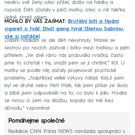
nevěru své ženy otec přišel, došlo na hádky a
rozvod. Děti zůstaly v péči matky, otec o ně takřka
úplně ztratil zájem.
MOHLO BY VÁS ZAJÍMAT:
Brutální bití a típání
cigaret o tvář. Dívčí gang týral 13letou Sabrinu,
vše si natáčel
Dalším hádkám se ale děti nevyhnuly. Marek se
sestrou po nocích zažívali i bitky mezi matkou a jejím
přítelem. „Ve dvě ráno nás probudila rvačka, často
jsme to schytali i my, snažil jsem se ji chránit,“ líčil. U
matky se podle něj začaly projevovat psychické
problémy. „Například velké výkyvy nálad. Když jsem
byl ve druhé nebo třetí třídě, tak jsem přišel ze školy
a blbě jsem odpověděl na to, co bylo k jídlu. Hodila
se mnou o zem na dlažbu, kopala do mě bez
důvodu,“ vzpomínal.
Pomáhejme společně
Redakce CNN Prima NEWS navázala spolupráci s