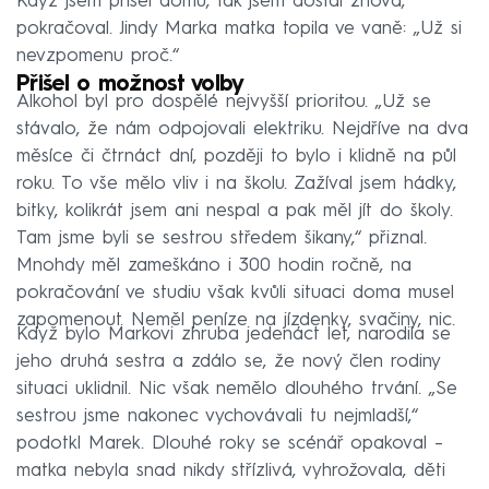
Když jsem přišel domů, tak jsem dostal znova,“
pokračoval. Jindy Marka matka topila ve vaně: „Už si
nevzpomenu proč.“
Přišel o možnost volby
Alkohol byl pro dospělé nejvyšší prioritou. „Už se
stávalo, že nám odpojovali elektriku. Nejdříve na dva
měsíce či čtrnáct dní, později to bylo i klidně na půl
roku. To vše mělo vliv i na školu. Zažíval jsem hádky,
bitky, kolikrát jsem ani nespal a pak měl jít do školy.
Tam jsme byli se sestrou středem šikany,“ přiznal.
Mnohdy měl zameškáno i 300 hodin ročně, na
pokračování ve studiu však kvůli situaci doma musel
zapomenout. Neměl peníze na jízdenky, svačiny, nic.
Když bylo Markovi zhruba jedenáct let, narodila se
jeho druhá sestra a zdálo se, že nový člen rodiny
situaci uklidnil. Nic však nemělo dlouhého trvání. „Se
sestrou jsme nakonec vychovávali tu nejmladší,“
podotkl Marek. Dlouhé roky se scénář opakoval –
matka nebyla snad nikdy střízlivá, vyhrožovala, děti