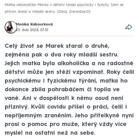
Matka alkoholička Marka v dětství týrala psychicky i fyzicky. Sám se
přitom staral o mladší sestry.
Zdroj: Znesnáze21
Monika Kabourková
25. dub 2023, 07:31
Celý život se Marek staral o druhé,
zejména pak o dva roky mladší sestru.
Jejich matka byla alkoholička a na radostné
dětství může jen stěží vzpomínat. Roky čelil
psychickému i fyzickému týrání, matka ho
dokonce zbila pohrabáčem či topila ve
vaně. Ani v dospělosti k němu osud není
příznivý. Kvůli covidu přišel o práci, čelil i
nepříjemným zraněním. Jeho přítelkyně nyní
prosí o pomoc pro muže, který vždy více
myslel na ostatní než na sebe.