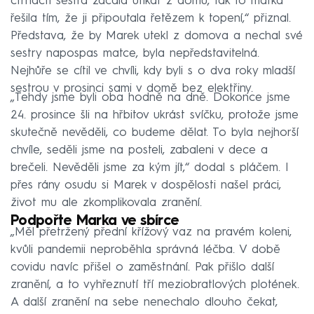
čtrnácti sestra začala utíkat z domu, tak to matka
řešila tím, že ji připoutala řetězem k topení,“ přiznal.
Představa, že by Marek utekl z domova a nechal své
sestry napospas matce, byla nepředstavitelná.
Nejhůře se cítil ve chvíli, kdy byli s o dva roky mladší
sestrou v prosinci sami v domě bez elektřiny.
„Tehdy jsme byli oba hodně na dně. Dokonce jsme
24. prosince šli na hřbitov ukrást svíčku, protože jsme
skutečně nevěděli, co budeme dělat. To byla nejhorší
chvíle, seděli jsme na posteli, zabaleni v dece a
brečeli. Nevěděli jsme za kým jít,“ dodal s pláčem. I
přes rány osudu si Marek v dospělosti našel práci,
život mu ale zkomplikovala zranění.
Podpořte Marka ve sbírce
„Měl přetržený přední křížový vaz na pravém koleni,
kvůli pandemii neproběhla správná léčba. V době
covidu navíc přišel o zaměstnání. Pak přišlo další
zranění, a to vyhřeznutí tří meziobratlových plotének.
A další zranění na sebe nenechalo dlouho čekat,