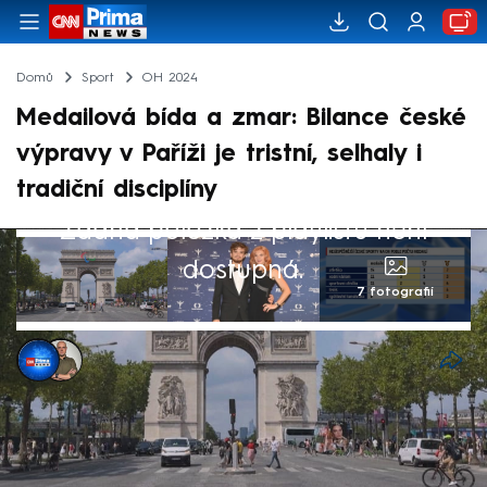
Domů
Sport
OH 2024
Medailová bída a zmar: Bilance české
výpravy v Paříži je tristní, selhaly i
tradiční disciplíny
Žádná položka z playlistu není
dostupná.
7 fotografií
David Kolář
,
Antonin Roos
9. srp 2024, 09:31
Olympiáda v Paříži se pomalu chýlí ke
svému konci a česká výprava zatím