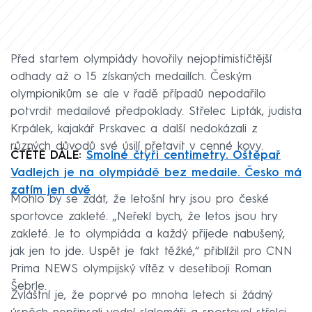
Před startem olympiády hovořily nejoptimističtější
odhady až o 15 získaných medailích. Českým
olympionikům se ale v řadě případů nepodařilo
potvrdit medailové předpoklady. Střelec Lipták, judista
Krpálek, kajakář Prskavec a další nedokázali z
různých důvodů své úsilí přetavit v cenné kovy.
ČTĚTE DÁLE:
Smolné čtyři centimetry. Oštěpař
Vadlejch je na olympiádě bez medaile. Česko má
zatím jen dvě
Mohlo by se zdát, že letošní hry jsou pro české
sportovce zakleté. „Neřekl bych, že letos jsou hry
zakleté. Je to olympiáda a každý přijede nabušený,
jak jen to jde. Uspět je fakt těžké,“ přiblížil pro CNN
Prima NEWS olympijský vítěz v desetiboji Roman
Šebrle.
Zvláštní je, že poprvé po mnoha letech si žádný