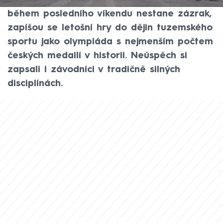
vybojovala pouhé dvě medaile. Pokud se
během posledního víkendu nestane zázrak,
zapíšou se letošní hry do dějin tuzemského
sportu jako olympiáda s nejmenším počtem
českých medailí v historii. Neúspěch si
zapsali i závodníci v tradičně silných
disciplínách.