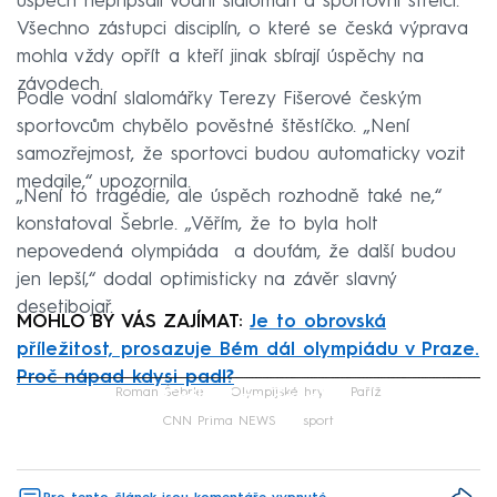
úspěch nepřipsali vodní slalomáři a sportovní střelci.
Všechno zástupci disciplín, o které se česká výprava
mohla vždy opřít a kteří jinak sbírají úspěchy na
závodech.
Podle vodní slalomářky Terezy Fišerové českým
sportovcům chybělo pověstné štěstíčko. „Není
samozřejmost, že sportovci budou automaticky vozit
medaile,“ upozornila.
„Není to tragédie, ale úspěch rozhodně také ne,“
konstatoval Šebrle. „Věřím, že to byla holt
nepovedená olympiáda a doufám, že další budou
jen lepší,“ dodal optimisticky na závěr slavný
desetibojař.
MOHLO BY VÁS ZAJÍMAT:
Je to obrovská
příležitost, prosazuje Bém dál olympiádu v Praze.
Proč nápad kdysi padl?
Failed to fetch
Roman Šebrle
Olympijské hry
Paříž
CNN Prima NEWS
sport