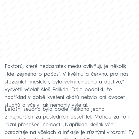
Faktorů, které nedostatek medu ovlivňují, je několik.
„Jde zejména o počasí. V květnu a červnu, pro nás
stěžejních měsících, bylo velmi chladno a deštivo,“
vysvětlil včelař Aleš Pelikán. Dále podotkl, že
například v době kvetení akátů nebylo ani dvacet
stupňů a včely tak nemohly vylétat.
Letošní sezóna byla podle Pelikána jedna
z nejhorších za posledních deset let. Mohou za to i
různí přenašeči nemocí. „Například kleštík včelí
parazituje na včelách a infikuje je různými virózami. Ty