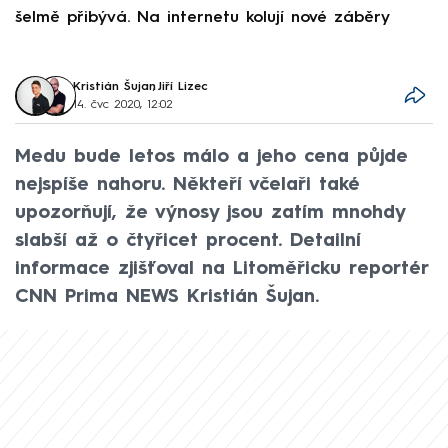
šelmě přibývá. Na internetu kolují nové záběry
d
Kristián Šujan
,
Jiří Lizec
14. čvc 2020, 12:02
Medu bude letos málo a jeho cena půjde
nejspíše nahoru. Někteří včelaři také
upozorňují, že výnosy jsou zatím mnohdy
slabší až o čtyřicet procent. Detailní
informace zjišťoval na Litoměřicku reportér
CNN Prima NEWS Kristián Šujan.