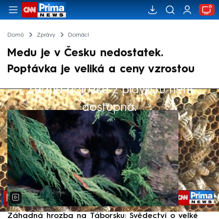
Domů
Zprávy
Domácí
Medu je v Česku nedostatek.
Poptávka je veliká a ceny vzrostou
Žádná položka z playlistu není
Výběr redakce
dostupná.
Záhadná hrozba na Táborsku: Svědectví o velké
S