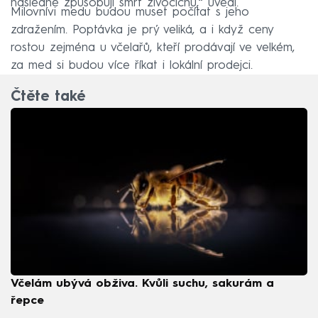
následně způsobují smrt živočichů,“ uvedl.
Milovnívi medu budou muset počítat s jeho
zdražením. Poptávka je prý veliká, a i když ceny
rostou zejména u včelařů, kteří prodávají ve velkém,
za med si budou více říkat i lokální prodejci.
Čtěte také
Včelám ubývá obživa. Kvůli suchu, sakurám a
řepce