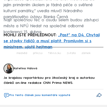
jejím primárním úkolem je řádná péče o svěřené
kulturní památky,“ uvedla mluvčí Národního
památkového ústavu Blanka Černá.
Najít společnou řeč o osudu šelem budou zástupci
města a NPÚ hledat na společné odborné
konferenci 15. dubna.
MOHLI JSTE PŘEHLÉDNOUT:
„Past“ na D4. Chytají
se stovky řidičů a musí platit. Promluvím si s
ministrem, ujistil hejtman
Failed to fetch
medvěd
příroda
Německo
zvířata
zámek
Kateřina Hálová
Je krajskou reportérkou pro Jihočeský kraj a autorkou
článků on-line redakce CNN Prima NEWS.
Pro tento článek jsou komentáře vypnuté