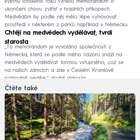
květnu loňského roku vzniklo memorandum o
ukončení chovu zvířat v hradních příkopech.
Medvědům by podle něj mělo lépe vyhovovat
prostředí v některém z parků například v Německu.
Chtějí na medvědech vydělávat, tvrdí
starosta
„To memorandum je vyvoláno společností z
Německa, která se podle mého názoru snaží na
medvědech vydělávat formou vstupného, což se
na našich zámcích a zde v Českém Krumlově
rozhodně neděje,“ dodal starosta.
Čtěte také