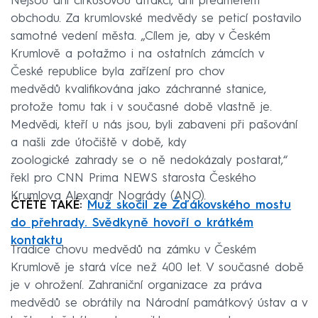
Nejsou ani cirkusovou atrakcí, ani předmětem
obchodu. Za krumlovské medvědy se peticí postavilo
samotné vedení města. „Cílem je, aby v Českém
Krumlově a potažmo i na ostatních zámcích v
České republice byla zařízení pro chov
medvědů kvalifikována jako záchranné stanice,
protože tomu tak i v současné době vlastně je.
Medvědi, kteří u nás jsou, byli zabaveni při pašování
a našli zde útočiště v době, kdy
zoologické zahrady se o ně nedokázaly postarat,“
řekl pro CNN Prima NEWS starosta Českého
Krumlova Alexandr Nogrády (ANO).
ČTĚTE TAKÉ:
Muž skočil ze Žďákovského mostu
do přehrady. Svědkyně hovoří o krátkém
kontaktu
Tradice chovu medvědů na zámku v Českém
Krumlově je stará více než 400 let. V současné době
je v ohrožení. Zahraniční organizace za práva
medvědů se obrátily na Národní památkový ústav a v