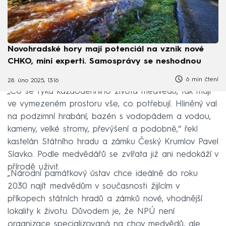
Novohradské hory mají potenciál na vznik nové
CHKO, míní experti. Samosprávy se neshodnou
6 min čtení
28. úno 2025, 13:16
„Co se týká každodenního života medvědů, tak mají
ve vymezeném prostoru vše, co potřebují. Hliněný val
na podzimní hrabání, bazén s vodopádem a vodou,
kameny, velké stromy, převýšení a podobně,“ řekl
kastelán Státního hradu a zámku Český Krumlov Pavel
Slavko. Podle medvědářů se zvířata již ani nedokáží v
přírodě uživit.
„Národní památkový ústav chce ideálně do roku
2030 najít medvědům v současnosti žijícím v
příkopech státních hradů a zámků nové, vhodnější
lokality k životu. Důvodem je, že NPÚ není
organizace specializovaná na chov medvědů, ale