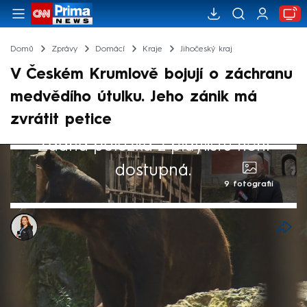
Domů
Zprávy
Domácí
Kraje
Jihočeský kraj
V Českém Krumlově bojují o záchranu
medvědího útulku. Jeho zánik má
zvrátit petice
Žádná položka z playlistu není
dostupná.
9 fotografií
Kateřina Hálová
14. bře 2025, 12:52
Zachovat medvědí útulek v Českém
Krumlově jako bezpečné útočiště pro