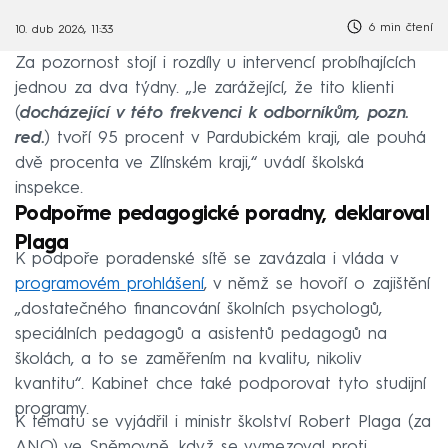
6 min čtení
10. dub 2026, 11:33
Za pozornost stojí i rozdíly u intervencí probíhajících
jednou za dva týdny. „Je zarážející, že tito klienti
(
docházející v této frekvenci k odborníkům, pozn.
red.
) tvoří 95 procent v Pardubickém kraji, ale pouhá
dvě procenta ve Zlínském kraji,“ uvádí školská
inspekce.
Podpořme pedagogické poradny, deklaroval
Plaga
K podpoře poradenské sítě se zavázala i vláda v
programovém prohlášení
, v němž se hovoří o zajištění
„dostatečného financování školních psychologů,
speciálních pedagogů a asistentů pedagogů na
školách, a to se zaměřením na kvalitu, nikoliv
kvantitu“. Kabinet chce také podporovat tyto studijní
programy.
K tématu se vyjádřil i ministr školství Robert Plaga (za
ANO) ve Sněmovně, když se vymezoval proti