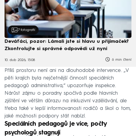
7
fotografií
Deváťáci, pozor: Lámali jste si hlavu u přijímaček?
Zkontrolujte si správné odpovědi už nyní
6 min čtení
10. dub 2026, 15:08
Příliš prostoru není ani na dlouhodobé intervence. „V
pěti krajích byla nejčetnější činností speciálních
pedagogů administrativa,“ upozorňuje inspekce.
Nárůst zájmu o poradny spočívá podle hlavních
zjištění ve větším důrazu na inkluzivní vzdělávání, ale
třeba také v lepší informovanosti rodičů a škol o tom,
jaké možnosti podpory stát nabízí.
Speciálních pedagogů je více, počty
psychologů stagnují