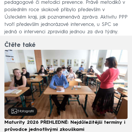
pedagogové či metodici prevence. Právě metodiků v
posledním roce skokově přibylo především v
Ústeckém kraji, jak poznamenává zpráva. Aktivitu PPP
tvoří především jednorázové intervence, u SPC se
jedná o intervenci zpravidla jednou za dva týdny.
Čtěte také
5
fotografií
Maturity 2026 PŘEHLEDNĚ: Nejdůležitější termíny i
průvodce jednotlivými zkouškami