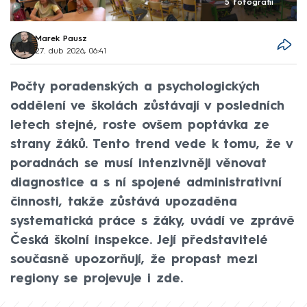
5 fotografií
Marek Pausz
27. dub 2026, 06:41
Počty poradenských a psychologických
oddělení ve školách zůstávají v posledních
letech stejné, roste ovšem poptávka ze
strany žáků. Tento trend vede k tomu, že v
poradnách se musí intenzivněji věnovat
diagnostice a s ní spojené administrativní
činnosti, takže zůstává upozaděna
systematická práce s žáky, uvádí ve zprávě
Česká školní inspekce. Její představitelé
současně upozorňují, že propast mezi
regiony se projevuje i zde.