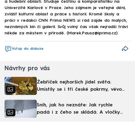
a hudební oblasti. Studuje češtinu a komparatistiku na
Univerzitě Karlově v Praze. Jeho zájmem je veřejné dění,
zvlášť kulturní oblast a práce s historií. Kromě školy a
práci v redakci CNN Prima NEWS si rád zajde do malých,
neznámých kin či galerií. Svůj volný čas však nejradši tráví
někde za městem v přírodě. (Marek.Pausz@iprima.cz)
Vstup do diskuze
Návrhy pro vás
Žebříček nejhorších jídel světa.
Umístily se i tři české pokrmy, vévodí
skandinávská kuchyně
Sníh, jak ho neznáte: Jak rychle
padá i z čeho se skládá. A vločky
nejsou bílé