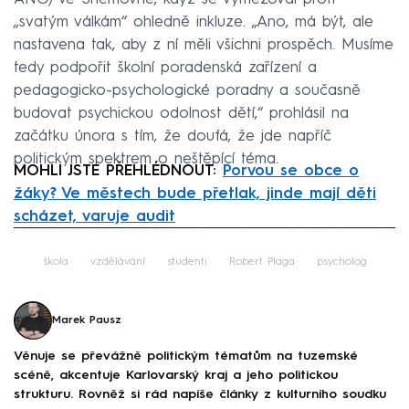
„svatým válkám“ ohledně inkluze. „Ano, má být, ale
nastavena tak, aby z ní měli všichni prospěch. Musíme
tedy podpořit školní poradenská zařízení a
pedagogicko-psychologické poradny a současně
budovat psychickou odolnost dětí,“ prohlásil na
začátku února s tím, že doufá, že jde napříč
politickým spektrem o neštěpící téma.
MOHLI JSTE PŘEHLÉDNOUT:
Porvou se obce o
žáky? Ve městech bude přetlak, jinde mají děti
scházet, varuje audit
Failed to fetch
škola
vzdělávání
studenti
Robert Plaga
psycholog
Marek Pausz
Věnuje se převážně politickým tématům na tuzemské
scéně, akcentuje Karlovarský kraj a jeho politickou
strukturu. Rovněž si rád napíše články z kulturního soudku