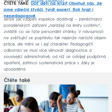
upozorňují ve
zprávě inspektoři
.
ČTĚTE TAKÉ:
Učit děti na krizi? Obviňují nás, že
jsme váleční štváči, tvrdí expert. Roli hrají i
nepedagogové
Jenže jak vzápětí inspekce dodávají – zaměstnanci
poradenských zařízení „narážejí na limity systému“,
zvláště co se týče personální stránky. V návaznosti
na zvětšující se poptávku tak nejenže narůstá objem
práce, ale mění se i její charakter. Pedagogičtí
odborníci se musí více věnovat diagnostice a
související administrativě, od níž se odvíjejí podpůrná
opatření, zatímco systematická práce s žáky je
upozaděna.
Čtěte také