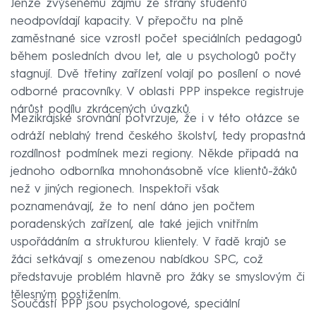
Jenže zvýšenému zájmu ze strany studentů
neodpovídají kapacity. V přepočtu na plně
zaměstnané sice vzrostl počet speciálních pedagogů
během posledních dvou let, ale u psychologů počty
stagnují. Dvě třetiny zařízení volají po posílení o nové
odborné pracovníky. V oblasti PPP inspekce registruje
nárůst podílu zkrácených úvazků.
Mezikrajské srovnání potvrzuje, že i v této otázce se
odráží neblahý trend českého školství, tedy propastná
rozdílnost podmínek mezi regiony. Někde připadá na
jednoho odborníka mnohonásobně více klientů-žáků
než v jiných regionech. Inspektoři však
poznamenávají, že to není dáno jen počtem
poradenských zařízení, ale také jejich vnitřním
uspořádáním a strukturou klientely. V řadě krajů se
žáci setkávají s omezenou nabídkou SPC, což
představuje problém hlavně pro žáky se smyslovým či
tělesným postižením.
Součástí PPP jsou psychologové, speciální