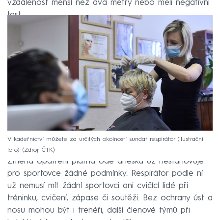
vzdálenost menší než dva metry nebo měli negativní
test.
V kadeřnictví můžete za určitých okolností sundat respirátor (ilustrační
foto)
Zdroj: ČTK
Změna opatření platná ode dneška už nestanovuje
pro sportovce žádné podmínky. Respirátor podle ní
už nemusí mít žádní sportovci ani cvičící lidé při
tréninku, cvičení, zápase či soutěži. Bez ochrany úst a
nosu mohou být i trenéři, další členové týmů při