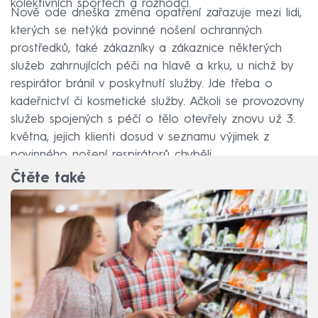
kolektivních sportech a rozhodčí.
Nově ode dneška změna opatření zařazuje mezi lidi,
kterých se netýká povinné nošení ochranných
prostředků, také zákazníky a zákaznice některých
služeb zahrnujících péči na hlavě a krku, u nichž by
respirátor bránil v poskytnutí služby. Jde třeba o
kadeřnictví či kosmetické služby. Ačkoli se provozovny
služeb spojených s péčí o tělo otevřely znovu už 3.
května, jejich klienti dosud v seznamu výjimek z
povinného nošení respirátorů chyběli.
Čtěte také