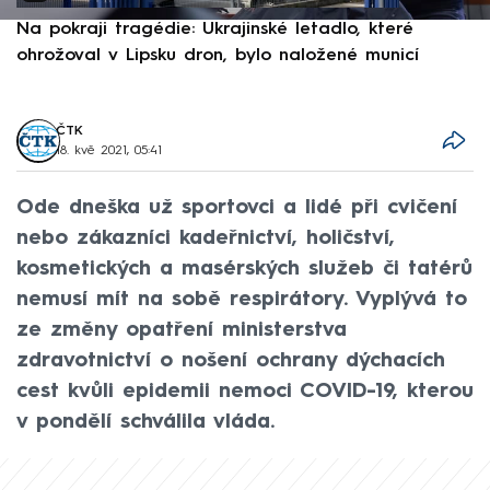
Na pokraji tragédie: Ukrajinské letadlo, které
P
ohrožoval v Lipsku dron, bylo naložené municí
e
ČTK
18. kvě 2021, 05:41
Ode dneška už sportovci a lidé při cvičení
nebo zákazníci kadeřnictví, holičství,
kosmetických a masérských služeb či tatérů
nemusí mít na sobě respirátory. Vyplývá to
ze změny opatření ministerstva
zdravotnictví o nošení ochrany dýchacích
cest kvůli epidemii nemoci COVID-19, kterou
v pondělí schválila vláda.