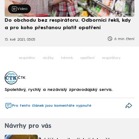
Video
Do obchodu bez respirátoru. Odborníci řekli, kdy
a pro koho přestanou platit opatření
6 min čtení
15. kvě 2021, 05:05
respirátor
služby
trénink
opatření
respirátory
ČTK
Spolehlivý, rychlý a nezávislý zpravodajský servis.
Pro tento článek jsou komentáře vypnuté
Návrhy pro vás