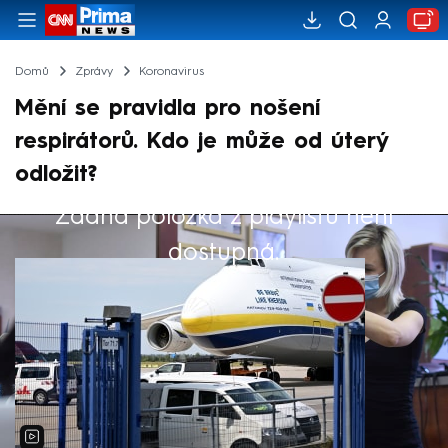
Domů
Zprávy
Koronavirus
Mění se pravidla pro nošení
respirátorů. Kdo je může od úterý
odložit?
Žádná položka z playlistu není
Výběr redakce
dostupná.