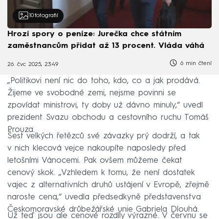
10
fotografií
Hrozí spory o peníze: Jurečka chce státním
zaměstnancům přidat až 13 procent. Vláda váhá
6 min čtení
26. čvc 2025, 23:49
„Politikovi není nic do toho, kdo, co a jak prodává.
Žijeme ve svobodné zemi, nejsme povinni se
zpovídat ministrovi, ty doby už dávno minuly,“ uvedl
prezident Svazu obchodu a cestovního ruchu Tomáš
Prouza.
Šest velkých řetězců své závazky prý dodrží, a tak
v nich klecová vejce nakoupíte naposledy před
letošními Vánocemi. Pak ovšem můžeme čekat
cenový skok. „Vzhledem k tomu, že není dostatek
vajec z alternativních druhů ustájení v Evropě, zřejmě
naroste cena,“ uvedla předsedkyně představenstva
Českomoravské drůbežářské unie Gabriela Dlouhá.
Už teď jsou ale cenové rozdíly výrazné. V červnu se