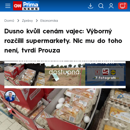
Domů
Zprávy
Ekonomika
Dusno kvůli cenám vajec: Výborný
rozčílil supermarkety. Nic mu do toho
není, tvrdí Prouza
Žádná položka z playlistu není
dostupná.
7 fotografií
Jan Krejsa
28. čvc 2025, 21:39
Mezi šéfem resortu zemědělství Markem
Výborným (KDU-ČSL) a supermarkety