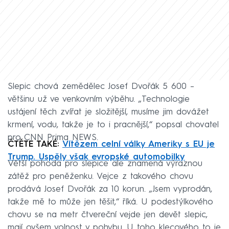
Slepic chová zemědělec Josef Dvořák 5 600 –
většinu už ve venkovním výběhu. „Technologie
ustájení těch zvířat je složitější, musíme jim dovážet
krmení, vodu, takže je to i pracnější,“ popsal chovatel
pro CNN Prima NEWS.
ČTĚTE TAKÉ:
Vítězem celní války Ameriky s EU je
Trump. Uspěly však evropské automobilky
Větší pohoda pro slepice ale znamená výraznou
zátěž pro peněženku. Vejce z takového chovu
prodává Josef Dvořák za 10 korun. „Jsem vyprodán,
takže mě to může jen těšit,“ říká. U podestýlkového
chovu se na metr čtvereční vejde jen devět slepic,
mají ovšem volnost v pohybu. U toho klecového to je