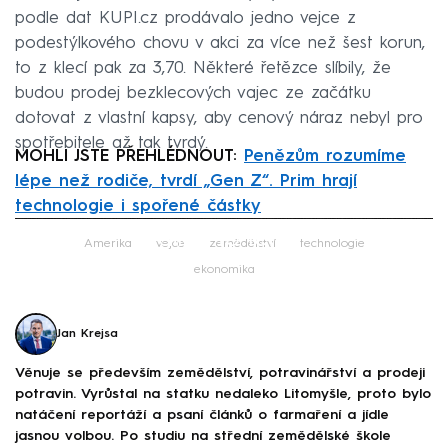
podle dat KUPI.cz prodávalo jedno vejce z
podestýlkového chovu v akci za více než šest korun,
to z klecí pak za 3,70. Některé řetězce slíbily, že
budou prodej bezklecových vajec ze začátku
dotovat z vlastní kapsy, aby cenový náraz nebyl pro
spotřebitele až tak tvrdý.
MOHLI JSTE PŘEHLÉDNOUT:
Penězům rozumíme
lépe než rodiče, tvrdí „Gen Z“. Prim hrají
technologie i spořené částky
Failed to fetch
Amerika
vejce
zemědělství
technologie
ekonomika
Jan Krejsa
Věnuje se především zemědělství, potravinářství a prodeji
potravin. Vyrůstal na statku nedaleko Litomyšle, proto bylo
natáčení reportáží a psaní článků o farmaření a jídle
jasnou volbou. Po studiu na střední zemědělské škole