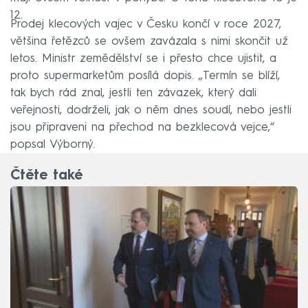
12.
Prodej klecových vajec v Česku končí v roce 2027,
většina řetězců se ovšem zavázala s nimi skončit už
letos. Ministr zemědělství se i přesto chce ujistit, a
proto supermarketům posílá dopis. „Termín se blíží,
tak bych rád znal, jestli ten závazek, který dali
veřejnosti, dodrželi, jak o něm dnes soudí, nebo jestli
jsou připraveni na přechod na bezklecová vejce,“
popsal Výborný.
Čtěte také