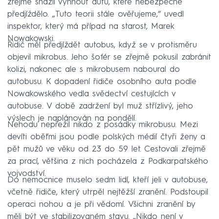
zřejmě snažil vyhnout autu, které nebezpečně
předjíždělo. „Tuto teorii stále ověřujeme,“ uvedl
inspektor, který má případ na starost, Marek
Nowakowski.
Řidič měl předjíždět autobus, když se v protisměru
objevil mikrobus. Jeho šofér se zřejmě pokusil zabránit
kolizi, nakonec ale s mikrobusem naboural do
autobusu. K dopadení řidiče osobního auta podle
Nowakowského vedla svědectví cestujících v
autobuse. V době zadržení byl muž střízlivý, jeho
výslech je naplánován na pondělí.
Nehodu nepřežil nikdo z posádky mikrobusu. Mezi
devíti oběťmi jsou podle polských médií čtyři ženy a
pět mužů ve věku od 23 do 59 let. Cestovali zřejmě
za prací, většina z nich pocházela z Podkarpatského
vojvodství.
Do nemocnice muselo sedm lidí, kteří jeli v autobuse,
včetně řidiče, který utrpěl nejtěžší zranění. Podstoupil
operaci nohou a je při vědomí. Všichni zranění by
měli být ve stabilizovaném stavu. „Nikdo není v