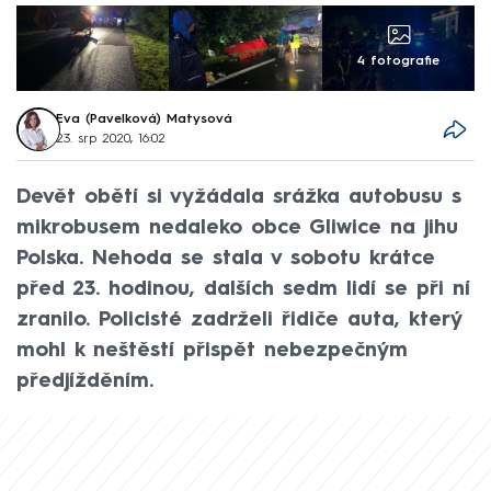
4 fotografie
Eva (Pavelková) Matysová
23. srp 2020, 16:02
Devět obětí si vyžádala srážka autobusu s
mikrobusem nedaleko obce Gliwice na jihu
Polska. Nehoda se stala v sobotu krátce
před 23. hodinou, dalších sedm lidí se při ní
zranilo. Policisté zadrželi řidiče auta, který
mohl k neštěstí přispět nebezpečným
předjížděním.