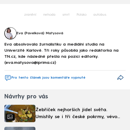
zranění
nehoda
smrt
Polsko
autobus
Eva (Pavelková) Matysová
Eva absolvovala žurnalistiku a mediální studia na
Univerzitě Karlově. Tři roky působila jako redaktorka na
TN.cz, kde následně přešla na pozici editorky.
(eva.matysova@iprima.cz)
Pro tento článek jsou komentáře vypnuté
Návrhy pro vás
Žebříček nejhorších jídel světa.
Umístily se i tři české pokrmy, vévodí
skandinávská kuchyně