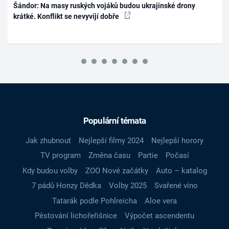
Šándor: Na masy ruských vojáků budou ukrajinské drony
krátké. Konflikt se nevyvíjí dobře
Populární témata
Jak zhubnout
Nejlepší filmy 2024
Nejlepší horory
TV program
Změna času
Partie
Počasí
Kdy budou volby
ZOO Nové začátky
Auto – katalog
7 pádů Honzy Dědka
Volby 2025
Svařené víno
Tatarák podle Pohlreicha
Aloe vera
Pěstování lichořeřišnice
Výpočet ascendentu