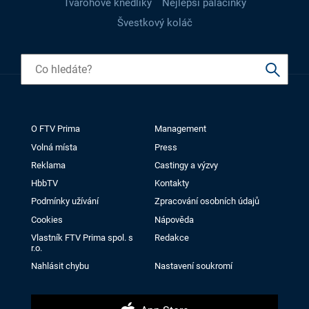
Tvarohové knedlíky
Nejlepší palačinky
Švestkový koláč
O FTV Prima
Management
Volná místa
Press
Reklama
Castingy a výzvy
HbbTV
Kontakty
Podmínky užívání
Zpracování osobních údajů
Cookies
Nápověda
Vlastník FTV Prima spol. s
Redakce
r.o.
Nahlásit chybu
Nastavení soukromí