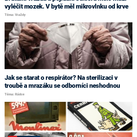
vyléčit mozek. V bytě měl mikrovlnku od krve
Téma: Vraždy
Jak se starat o respirátor? Na sterilizaci v
troubě a mrazáku se odborníci neshodnou
Téma: Rádce