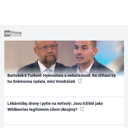
Bartošek k Turkovi: Hyenismus a nehoráznost. Ke stíhání by
ho Sněmovna vydala, míní Vondráček
Lékárničky, drony i pytle na mrtvoly: Jsou tržiště jako
Wildberries legitimním cílem Ukrajiny?