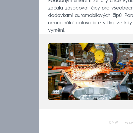
Podobným směrem se prý chce vydat 
začala zásobovat čipy pro všeobecn
dodávkami automobilových čipů. Por
neoriginální polovodiče s tím, že kd
vymění.
BMW
vysa