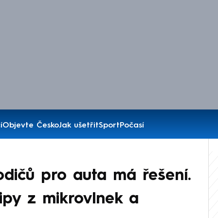
í
Objevte Česko
Jak ušetřit
Sport
Počasí
dičů pro auta má řešení.
ipy z mikrovlnek a