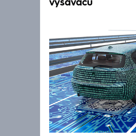
vysavačů