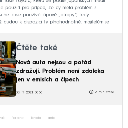
také Toyota, která se podle japonských médií
é použití pro případ, že by měla problém s
sche zase používá čipové „atrapy“, tedy
yž budou k dispozici ty plnohodnotné, majitelům je
Čtěte také
Nová auta nejsou a pořád
zdražují. Problém není zdaleka
jen v emisích a čipech
6 min čtení
30. říj 2021, 08:56
vač
Porsche
Toyota
auto