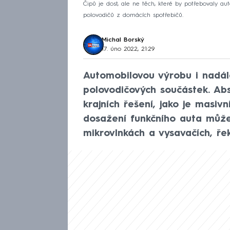
Čipů je dost, ale ne těch, které by potřebovaly a
polovodičů z domácích spotřebičů.
Michal Borský
17. úno 2022, 21:29
Automobilovou výrobu i nadál
polovodičových součástek. Abs
krajních řešení, jako je masiv
dosažení funkčního auta může 
mikrovlnkách a vysavačích, řek