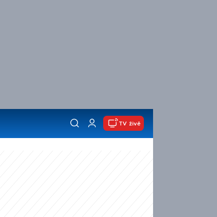
TV živě