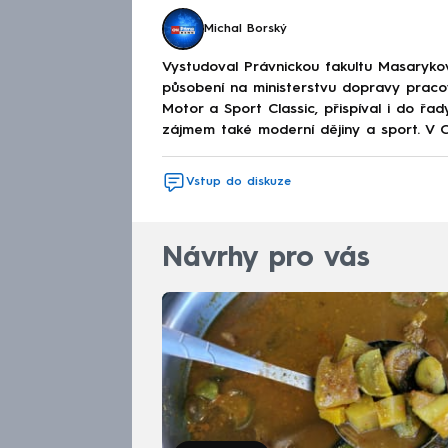
Michal Borský
Vystudoval Právnickou fakultu Masarykovy
působení na ministerstvu dopravy praco
Motor a Sport Classic, přispíval i do řa
zájmem také moderní dějiny a sport. V
Vstup do diskuze
Návrhy pro vás