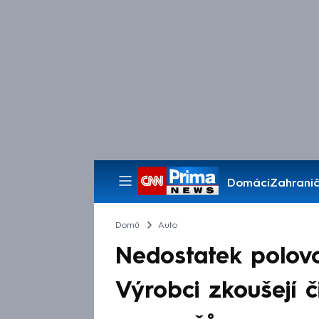
Domácí
Zahranič
Pořady
Domů
Auto
Nedostatek polovo
Výrobci zkoušejí č