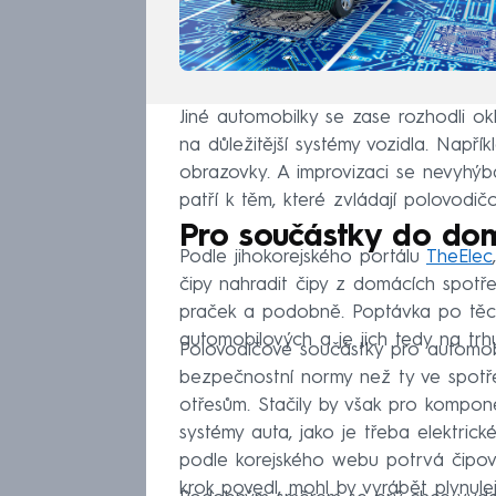
Jiné automobilky se zase rozhodli ok
na důležitější systémy vozidla. Nap
obrazovky. A improvizaci se nevyhýb
patří k těm, které zvládají polovodičo
Pro součástky do dom
Podle jihokorejského portálu
TheElec
čipy nahradit čipy z domácích spotře
praček a podobně. Poptávka po těcht
automobilových a je jich tedy na trh
Polovodičové součástky pro automobi
bezpečnostní normy než ty ve spotře
otřesům. Stačily by však pro kompone
systémy auta, jako je třeba elektrick
podle korejského webu potrvá čipová
krok povedl, mohl by vyrábět plynule