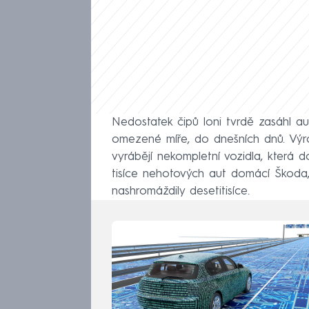
Nedostatek čipů loni tvrdě zasáhl a
omezené míře, do dnešních dnů. Výrob
vyrábějí nekompletní vozidla, která d
tisíce nehotových aut domácí Škoda,
nashromáždily desetitisíce.