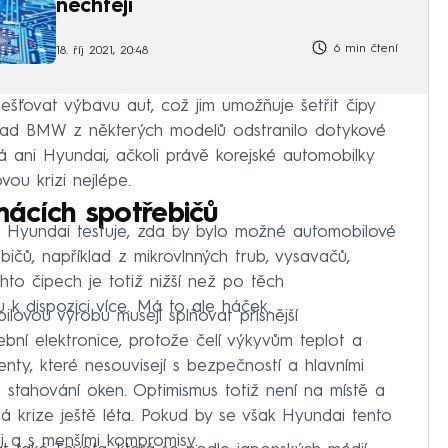
nechtějí
6 min čtení
18. říj 2021, 20:48
lešťovat výbavu aut, což jim umožňuje šetřit čipy
říklad BMW z některých modelů odstranilo dotykové
á ani Hyundai, ačkoli právě korejské automobilky
vou krizi nejlépe.
ácích spotřebičů
, Hyundai testuje, zda by bylo možné automobilové
bičů, například z mikrovlnných trub, vysavačů,
o čipech je totiž nižší než po těch
u k dispozici více. Má to ale háček.
lovou výrobu musejí splňovat přísnější
bní elektronice, protože čelí výkyvům teplot a
nty, které nesouvisejí s bezpečností a hlavními
é stahování oken. Optimismus totiž není na místě a
 krize ještě léta. Pokud by se však Hyundai tento
ji a s menšími kompromisy.