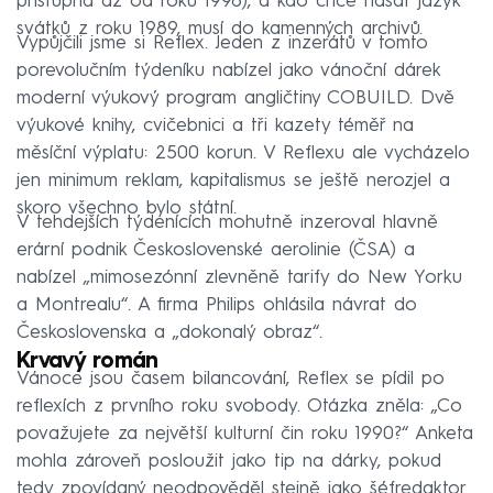
přístupná až od roku 1996), a kdo chce nasát jazyk
svátků z roku 1989, musí do kamenných archivů.
Vypůjčili jsme si Reflex. Jeden z inzerátů v tomto
porevolučním týdeníku nabízel jako vánoční dárek
moderní výukový program angličtiny COBUILD. Dvě
výukové knihy, cvičebnici a tři kazety téměř na
měsíční výplatu: 2500 korun. V Reflexu ale vycházelo
jen minimum reklam, kapitalismus se ještě nerozjel a
skoro všechno bylo státní.
V tehdejších týdenících mohutně inzeroval hlavně
erární podnik Československé aerolinie (ČSA) a
nabízel „mimosezónní zlevněně tarify do New Yorku
a Montrealu“. A firma Philips ohlásila návrat do
Československa a „dokonalý obraz“.
Krvavý román
Vánoce jsou časem bilancování, Reflex se pídil po
reflexích z prvního roku svobody. Otázka zněla: „Co
považujete za největší kulturní čin roku 1990?“ Anketa
mohla zároveň posloužit jako tip na dárky, pokud
tedy zpovídaný neodpověděl stejně jako šéfredaktor