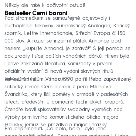
Někdy ale také k doživotní ostudě.
Bestseller Černí baroni
Pod stromečkem se samozřejmě objevovaly i
duchaplnější tiskoviny. Surrealistický Analogon, Kritický
sborník, Lettre Internationale, Střední Evropa či 150
000 slov. A rozjel se inzertní plátek Annonce pod
heslem: „Kupujte Annonci, je zdravá!“ S její pomocí se
pak zrodily tisíce dalších vánočních dárků. Hitem byla
i dříve zakázaná literatura, samizdaty v prvním
oficiálním vydání či nová vydání slavných titulů
zakázaných za normalizace.
Ke knižním hitům Vánoc 1990 patřil třeba zapovězený
satirický román Černí baroni z pera Miloslava
Švandrlíka, který líčil poměry v armádě v padesátých
letech, především u pomocně technických praporů.
Čtenáře bavil spisovatelův svobodný výsměch nad
výroky primitivního komunistického oficíra majora
Halušky, jemuž se přezdívalo major Terazky.
Pro připomenutí: „Čo bolo, bolo,“ bylo jeho