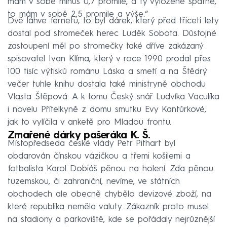
mám v sobě minus 0,7 promile, a ty vyloženě špatné,
to mám v sobě 2,5 promile a výše.“
Dvě láhve fernetu, to byl dárek, který před třiceti lety
dostal pod stromeček herec Luděk Sobota. Důstojné
zastoupení měl po stromečky také dříve zakázaný
spisovatel Ivan Klíma, který v roce 1990 prodal přes
100 tisíc výtisků románu Láska a smetí a na Štědrý
večer tuhle knihu dostala také ministryně obchodu
Vlasta Štěpová. A k tomu Český snář Ludvíka Vaculíka
i novelu Přítelkyně z domu smutku Evy Kantůrkové,
jak to vylíčila v anketě pro Mladou frontu.
Zmařené dárky pašeráka K. Š.
Místopředseda české vlády Petr Pithart byl
obdarován čínskou vázičkou a třemi košilemi a
fotbalista Karol Dobiáš pěnou na holení. Zda pěnou
tuzemskou, či zahraniční, nevíme, ve státních
obchodech ale obecně chybělo devizové zboží, na
které republika neměla valuty. Zákazník proto musel
na stadiony a parkoviště, kde se pořádaly nejrůznější