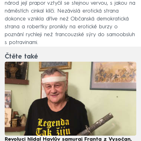
národ její prapor vztyčil se stejnou vervou, s jakou na
náměstích cinkal klíči. Nezávislá erotická strana
dokonce vznikla dříve než Občanská demokratická
strana a robertky pronikly na erotické burzy o
poznání rychleji než francouzské sýry do samoobsluh
s potravinami.
Čtěte také
Revoluci hlídal Havlův samuraj Franta z Vysočan,