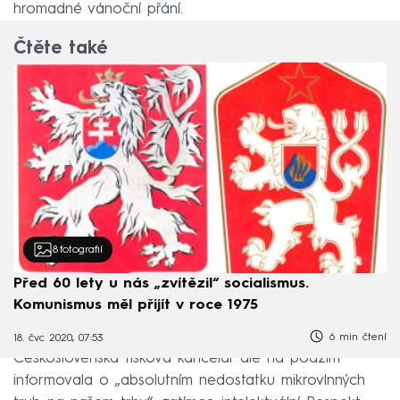
hromadné vánoční přání.
Čtěte také
8
fotografií
Před 60 lety u nás „zvítězil“ socialismus.
Komunismus měl přijít v roce 1975
6 min čtení
18. čvc 2020, 07:53
Československá tisková kancelář ale na podzim
informovala o „absolutním nedostatku mikrovlnných