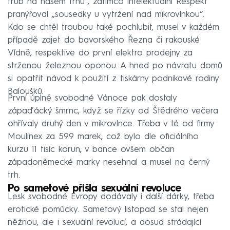
trub na našem trhu“, zatímco intelektuální Respekt
pranýřoval „sousedky u vytržení nad mikrovlnkou“.
Kdo se chtěl troubou také pochlubit, musel v každém
případě zajet do bavorského Řezna či rakouské
Vídně, respektive do první elektro prodejny za
strženou železnou oponou. A hned po návratu domů
si opatřit návod k použití z tiskárny podnikavé rodiny
Baloušků.
První úplně svobodné Vánoce pak dostaly
zápaďácký šmrnc, když se řízky od Štědrého večera
ohřívaly druhý den v mikrovlnce. Třeba v té od firmy
Moulinex za 599 marek, což bylo dle oficiálního
kurzu 11 tisíc korun, v bance ovšem občan
západoněmecké marky nesehnal a musel na černý
trh.
Po sametové přišla sexuální revoluce
Lesk svobodné Evropy dodávaly i další dárky, třeba
erotické pomůcky. Sametový listopad se stal nejen
něžnou, ale i sexuální revolucí, a dosud strádající