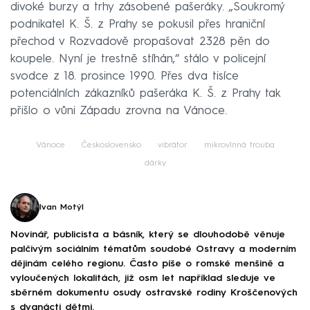
divoké burzy a trhy zásobené pašeráky. „Soukromý
podnikatel K. Š. z Prahy se pokusil přes hraniční
přechod v Rozvadově propašovat 2328 pěn do
koupele. Nyní je trestně stíhán,“ stálo v policejní
svodce z 18. prosince 1990. Přes dva tisíce
potenciálních zákazníků pašeráka K. Š. z Prahy tak
přišlo o vůni Západu zrovna na Vánoce.
Vánoce
Československo
vibrátor
mikrovlnná trouba
dárky
Ivan Motýl
Novinář, publicista a básník, který se dlouhodobě věnuje
palčivým sociálním tématům soudobé Ostravy a moderním
dějinám celého regionu. Často píše o romské menšině a
vyloučených lokalitách, již osm let například sleduje ve
sběrném dokumentu osudy ostravské rodiny Kroščenových
s dvanácti dětmi.