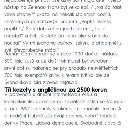
nejoblíbenější přísloví. „Terazky som majorom!“ / Jeho
nástup na Zelenou Horu byl velkolepý. / „Na čo také
velké stromy?“ ukázal na několik stoletých cedrů,
chráněných památkovým úřadem. „Popílit! Všetky
popílit!“ / Sám dohlížel na jejich kácení. „To je
robota?“ křičel. „Klofetě do teho ako vrana do
houna!“ Vytrhl jednomu vojínovi sekyru a připomněl si
své dřevorubecké mládí.“
Román Černí baroni se v roce 1990 dočkal nákladu
300 tisíc kusů a už další rok musel být vyroben i
první dotisk, nakonec se prý prodalo neuvěřitelných
700 tisíc exemplářů knihy. Literární kritika ale ze
Švandrlíkova díla zrovna nejásala.
Tři kazety s angličtinou za 2500 korun
V porovnání s dnešní internetovou érou a
komunikačním boomem na sociálních sítích se Vánoce
v roce 1990 odehrály v jakémsi informačním temnu. A
v mediální hlubině zůstávají dodnes, neboť tehdejší
deníky Práce, Lidová demokracie, Svobodné slovo či