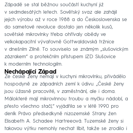
Západě se stal běžnou součástí kuchyní již
v sedmdesátých letech. Sovětský svaz ale zahájil
jejich výrobu až v roce 1988 a do Československa se
do sametové revoluce dostalo jen několik kusů,
sovětské mikrovlnky třeba ohřívaly obědy ve
velkokapacitní vývařovně Gottwaldovská tržnice
v dnešním Zlíně. To souviselo se známým „slušovickým
zázrakem“ a protekčním přístupem JZD Slušovice
k moderním technologiím.
Nechápající Západ
Že české ženy nemají v kuchyni mikrovlnku, přivádělo
hospodyně ze západních zemí k údivu. „České ženy
jsou úžasně pracovité, v zaměstnání, ale i doma.
Málokteré mají mikrovlnnou troubu a myčku nádobí, a
přesto všechno stačí,“ vyjádřila se v létě 1990 pro
deník Právo předsedkyně nizozemské Strany žen
Elisabeth A. Schadee Hartreeová. Tuzemské ženy si
takovou výtku nemohly nechat líbit, takže se zrodilo i