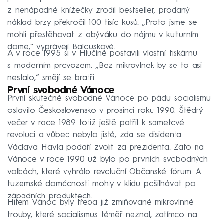
z nenápadné knížečky zrodil bestseller, prodaný
náklad brzy překročil 100 tisíc kusů. „Proto jsme se
mohli přestěhovat z obýváku do nájmu v kulturním
domě,“ vyprávějí Balouškové.
A v roce 1995 si v Hlučíně postavili vlastní tiskárnu
s moderním provozem. „Bez mikrovlnek by se to asi
nestalo,“ smějí se bratři.
První svobodné Vánoce
První skutečně svobodné Vánoce po pádu socialismu
oslavilo Československo v prosinci roku 1990. Štědrý
večer v roce 1989 totiž ještě patřil k sametové
revoluci a vůbec nebylo jisté, zda se disidenta
Václava Havla podaří zvolit za prezidenta. Zato na
Vánoce v roce 1990 už bylo po prvních svobodných
volbách, které vyhrálo revoluční Občanské fórum. A
tuzemské domácnosti mohly v klidu pošilhávat po
západních produktech.
Hitem Vánoc byly třeba již zmiňované mikrovlnné
trouby, které socialismus téměř neznal, zatímco na