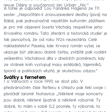
revue Dějiny a současnost Jan Urban: „Nic.“
A tohle je odpověď Lou Fanánka Hagena ze Tří
sester: „Nepočítám-li znovuzavedení desítky (piva) na
Bábě, pak jednoznačně největším kulturním zážitkem
je pro mě objevení Josefa Váchala, respektive jeho
Krvavého románu. Tato ‚literární a historická studie‘ je
tak jasnozřivá, že od roku 1924 nezestárla. Celé
nakladatelství Paseka, kde Krvavý román vyšel, se
ukazuje být zárukou dobré četby, zvláště pak vydání
veškerého Váchalova díla v dnešních poměrech, kdy
ze stránek knih vystupují masy estébáků, tajemníků,
špionů a politických vězňů, je skutečnou oázou.“
Svátky s fernetem
I o Vánocích v roce 1990 se dost pilo. V
předvánočním čísle Reflexu k chlastu pak řekl svoje i
písničkář Jaromír Nohavica: „Některé moje koncerty
jsou dobré, některé špatné a některé výborné. Ty
dobré, to mám v sobě 0,2 promile, ty výborné, to