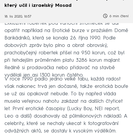
který učil i izraelský Mosad
6 min čtení
18. lis 2020, 16:57
Exkluzivní robertek pod vánoční stromeček se dal
opatřit například na Erotické burze v pražském Domě
Barikádníků, která se konala 26. října 1990. Podle
dobových zpráv bylo plno a obrat obrovský,
prachobyčejný robertek přišel na 950 korun, což byl
při tehdejším průměrném platu 3286 korun majlant.
Reálně si prodavačka nebo přidavač na stavbě
vydělali jen asi 1300 korun čistého.
V roce 1990 padlo jedno velké tabu, každá radost
však nakonec trvá jen dočasně, takže erotická bouře
se už asi opakovat nebude. To by napřed vláda
musela veřejnou nahotu zakázat na dalších čtyřicet
let. První erotické časopisy (Lucky Boy, NEI report,
Leo a další) dosahovaly až půlmilionových nákladů. A
celebrity, které se nechaly ukecat k fotografování
odvážných aktů, se dostaly k vysokým výdělkům.