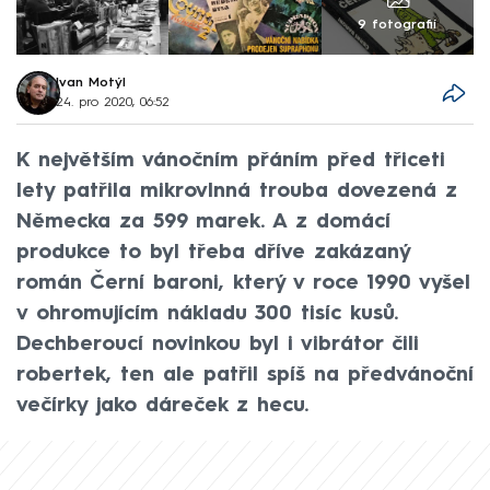
9 fotografií
Ivan Motýl
24. pro 2020, 06:52
K největším vánočním přáním před třiceti
lety patřila mikrovlnná trouba dovezená z
Německa za 599 marek. A z domácí
produkce to byl třeba dříve zakázaný
román Černí baroni, který v roce 1990 vyšel
v ohromujícím nákladu 300 tisíc kusů.
Dechberoucí novinkou byl i vibrátor čili
robertek, ten ale patřil spíš na předvánoční
večírky jako dáreček z hecu.