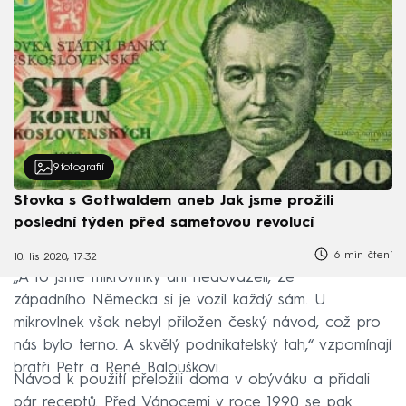
9
fotografií
Stovka s Gottwaldem aneb Jak jsme prožili
poslední týden před sametovou revolucí
6 min čtení
10. lis 2020, 17:32
„A to jsme mikrovlnky ani nedováželi, ze
západního Německa si je vozil každý sám. U
mikrovlnek však nebyl přiložen český návod, což pro
nás bylo terno. A skvělý podnikatelský tah,“ vzpomínají
bratři Petr a René Balouškovi.
Návod k použití přeložili doma v obýváku a přidali
pár receptů. Před Vánocemi v roce 1990 se pak