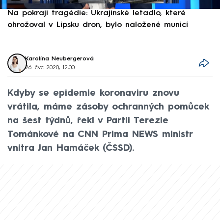
Na pokraji tragédie: Ukrajinské letadlo, které
P
ohrožoval v Lipsku dron, bylo naložené municí
e
Karolína Neubergerová
26. čvc 2020, 12:00
Kdyby se epidemie koronaviru znovu
vrátila, máme zásoby ochranných pomůcek
na šest týdnů, řekl v Partii Terezie
Tománkové na CNN Prima NEWS ministr
vnitra Jan Hamáček (ČSSD).