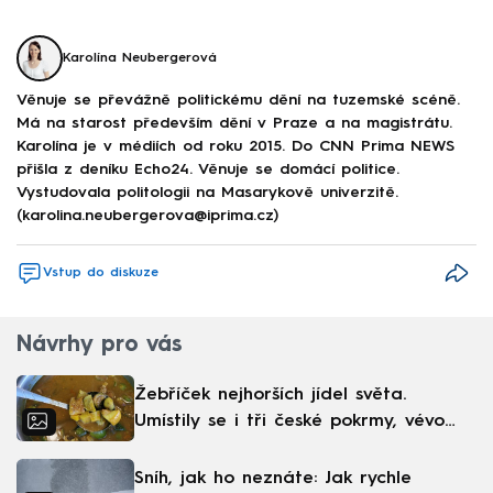
Karolína Neubergerová
Věnuje se převážně politickému dění na tuzemské scéně.
Má na starost především dění v Praze a na magistrátu.
Karolína je v médiích od roku 2015. Do CNN Prima NEWS
přišla z deníku Echo24. Věnuje se domácí politice.
Vystudovala politologii na Masarykově univerzitě.
(karolina.neubergerova@iprima.cz)
Vstup do diskuze
Návrhy pro vás
Žebříček nejhorších jídel světa.
Umístily se i tři české pokrmy, vévodí
skandinávská kuchyně
Sníh, jak ho neznáte: Jak rychle