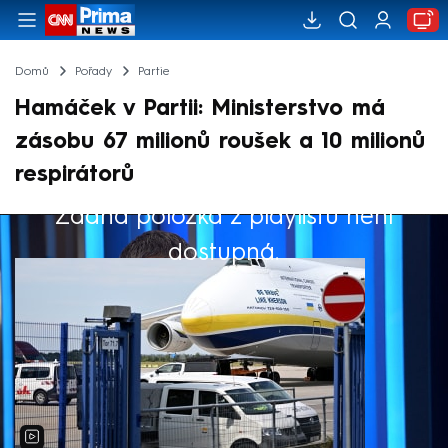
Domů
Pořady
Partie
Hamáček v Partii: Ministerstvo má
zásobu 67 milionů roušek a 10 milionů
respirátorů
Žádná položka z playlistu není
Výběr redakce
dostupná.