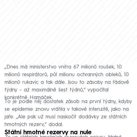
„Dnes má ministerstvo vnitra 67 milionů roušek, 10
milionů respirátorů, půl milionu ochranných obleků, 10
milionů rukavic a tak dále. Jsou to zásoby na řádově
týdny – až maximálně šest týdnů,“ vypočítal
konkrétně Hamáček.
To je podle něj dostatek zásob na první týdny, kdyby
se epidemie znovu vrátila v takové intenzitě, jako na
jaře. „Ale pak už musí naskočit dodávky ze státních
hmotných rezerv,“ dodal.
Státní hmotné rezervy na nule