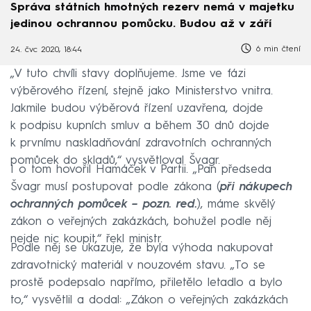
Správa státních hmotných rezerv nemá v majetku
jedinou ochrannou pomůcku. Budou až v září
6 min čtení
24. čvc 2020, 18:44
„V tuto chvíli stavy doplňujeme. Jsme ve fázi
výběrového řízení, stejně jako Ministerstvo vnitra.
Jakmile budou výběrová řízení uzavřena, dojde
k podpisu kupních smluv a během 30 dnů dojde
k prvnímu naskladňování zdravotních ochranných
pomůcek do skladů,“ vysvětloval Švagr.
I o tom hovořil Hamáček v Partii. „Pan předseda
Švagr musí postupovat podle zákona (
při nákupech
ochranných pomůcek – pozn. red.
), máme skvělý
zákon o veřejných zakázkách, bohužel podle něj
nejde nic koupit,“ řekl ministr.
Podle něj se ukazuje, že byla výhoda nakupovat
zdravotnický materiál v nouzovém stavu. „To se
prostě podepsalo napřímo, přiletělo letadlo a bylo
to,“ vysvětlil a dodal: „Zákon o veřejných zakázkách