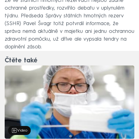
Že ve státních hmotných rezervách nejsou žádné
ochranné prostředky, rozvířilo debatu v uplynulém
týdnu. Předseda Správy státních hmotných rezerv
(SSHR) Pavel Švagr totiž potvrdil informace, že
správa nemá aktuálně v majetku ani jednu ochrannou
zdravotní pomůcku, už dříve ale vypsala tendry na
doplnění zásob.
Čtěte také
Video