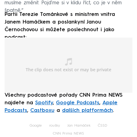
musíme změnit. Pojďme si v klidu říct, co je v něm
špatně.“
Partii Terezie Tománkové s ministrem vnitra
Janem Hamáčkem a poslankyní Janou
Černochovou si můžete poslechnout i jako
podcast:
Všechny podcastové pořady CNN Prima NEWS
najdete na
Spotify
,
Google Podcasts
,
Apple
Podcasts
,
Castboxu
a
dalších platformách
.
Google
roušky
Jan Hamáček
ČSSD
CNN Prima NEWS