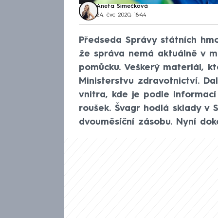
Aneta Šimečková
24. čvc 2020, 18:44
Předseda Správy státních hmot
že správa nemá aktuálně v ma
pomůcku. Veškerý materiál, kte
Ministerstvu zdravotnictví. Da
vnitra, kde je podle informac
roušek. Švagr hodlá sklady v 
dvouměsíční zásobu. Nyní doko