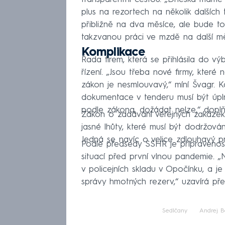
plus na rezortech na několik dalšíc
přibližně na dva měsíce, ale bude to
takzvanou práci ve mzdě na další měsí
Komplikace
Řada firem, která se přihlásila do v
řízení. „Jsou třeba nové firmy, které
zákon je nesmlouvavý,“ míní Švagr. K
dokumentace v tenderu musí být úplná
podle zákona, dožádat nelze,“ doplň
Zákon o zadávání veřejných zakázek
jasné lhůty, které musí být dodržová
Jedná se navíc o velice zdlouhavý pr
Podle předsedy SSHR je připraveno
situací před první vlnou pandemie. „
v policejních skladu v Opočínku, a je
správy hmotných rezerv,“ uzavírá př
Sedlčany
Andrej B