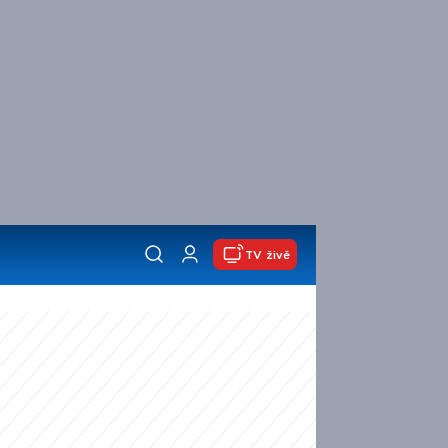
TV živě