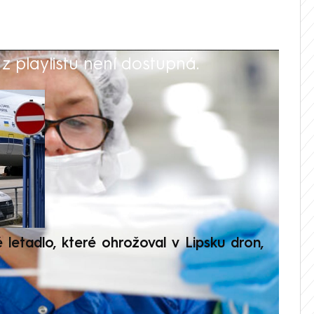
 playlistu není dostupná.
V
é letadlo, které ohrožoval v Lipsku dron,
Přilá
polit