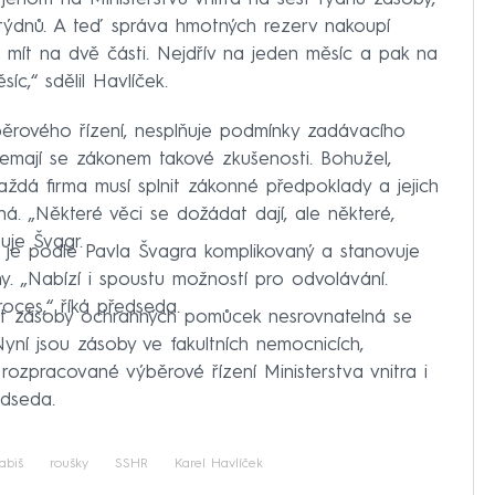
h týdnů. A teď správa hmotných rezerv nakoupí
 mít na dvě části. Nejdřív na jeden měsíc a pak na
c,“ sdělil Havlíček.
ýběrového řízení, nesplňuje podmínky zadávacího
 nemají se zákonem takové zkušenosti. Bohužel,
aždá firma musí splnit zákonné předpoklady a jejich
. „Některé věci se dožádat dají, ale některé,
uje Švagr.
 je podle Pavla Švagra komplikovaný a stanovuje
ny. „Nabízí i spoustu možností pro odvolávání.
oces,“ říká předseda.
st zásoby ochranných pomůcek nesrovnatelná se
Nyní jsou zásoby ve fakultních nemocnicích,
 rozpracované výběrové řízení Ministerstva vnitra i
edseda.
abiš
roušky
SSHR
Karel Havlíček