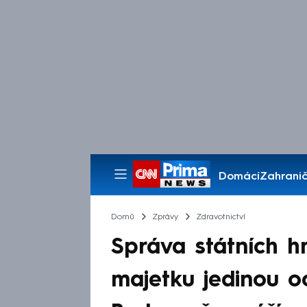
Domácí
Zahranič
Pořady
Domů
Zprávy
Zdravotnictví
Správa státních 
majetku jedinou 