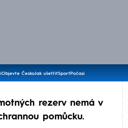
í
Objevte Česko
Jak ušetřit
Sport
Počasí
hmotných rezerv nemá v
ochrannou pomůcku.