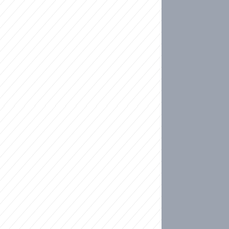
ideo
kat migranty do Česka? Sami by odešli, tvrdí exp
ické sebevraždě