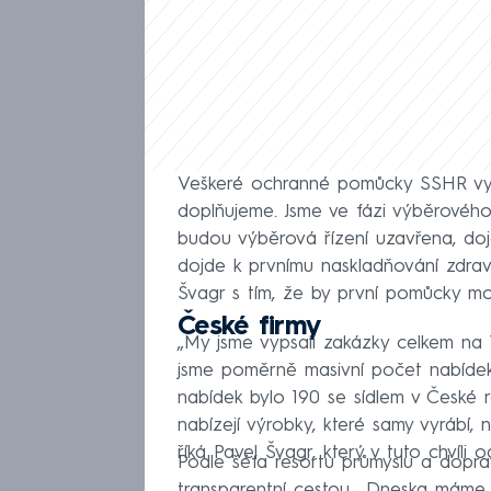
Veškeré ochranné pomůcky SSHR vyda
doplňujeme. Jsme ve fázi výběrového ří
budou výběrová řízení uzavřena, do
dojde k prvnímu naskladňování zdra
Švagr s tím, že by první pomůcky mo
České firmy
„My jsme vypsali zakázky celkem na 1
jsme poměrně masivní počet nabídek
nabídek bylo 190 se sídlem v České re
nabízejí výrobky, které samy vyrábí, n
říká Pavel Švagr, který v tuto chvíli
Podle šéfa resortu průmyslu a dopr
transparentní cestou. „Dneska máme 