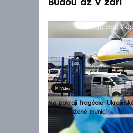
Budou až v září
Žádná položka z
Výběr redakce
Video
Na pokraji tragédie: Ukrajinsk
bylo naložené municí