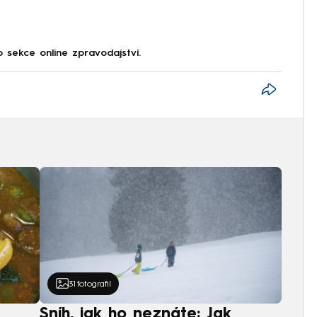
 sekce online zpravodajství.
31
fotografií
Sníh, jak ho neznáte: Jak