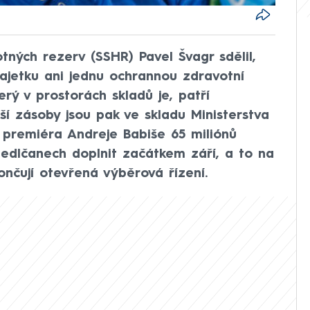
ných rezerv (SSHR) Pavel Švagr sdělil,
jetku ani jednu ochrannou zdravotní
rý v prostorách skladů je, patří
lší zásoby jsou pak ve skladu Ministerstva
í premiéra Andreje Babiše 65 miliónů
Sedlčanech doplnit začátkem září, a to na
nčují otevřená výběrová řízení.