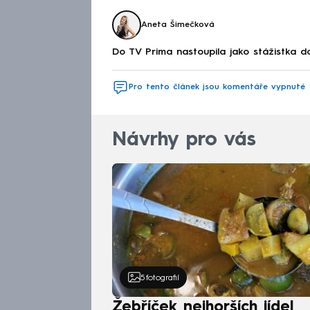
Aneta Šimečková
Do TV Prima nastoupila jako stážistka do
Pro tento článek jsou komentáře vypnuté
Návrhy pro vás
5
fotografií
Žebříček nejhorších jídel