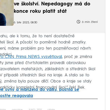
ve školství. Nepedagogy má do
konce roku platit stát
6 min čtení
6. bře 2025, 08:30
ahu, ale k tomu, že to není dostatečně
iteli škol. A působí to poměrně hodně zmatky.
tení, máme problém pro ten pozměňovací návrh
edakci.
ro CNN Prima NEWS vysvětloval
, proč je změna
 jsme před čtvrtstoletím provedli obrovskou
řizovatelem mateřských, základních a středních škol
V případě středních škol na kraje. A stalo se to
, změna byla pouze dílčí. Obce a kraje se staly
rakticky kompletní financování škol,“ řekl Bek.
vé syny a manžela do války, pustila se
ostře reagovala
iled to fetch
laga
opozice
ANO 2011
vláda