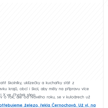
it školníky, uklízečky a kuchařky stát z
ku krajů, obcí i škol, aby měly na přípravu více
ti X ve čtvrtek ráno.
v o rok, ale od Nového roku, se v kuloárech už
potřebujeme železo, řekla Černochová. Už ví, na