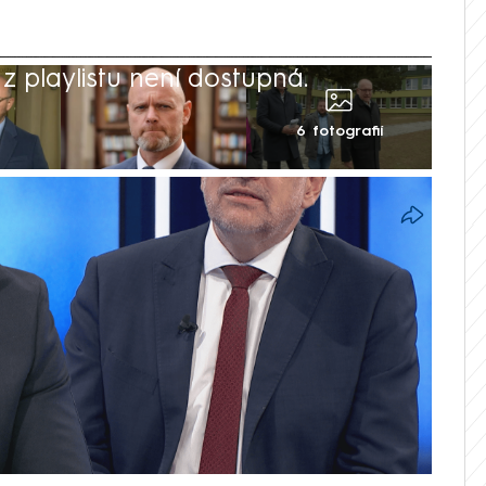
 playlistu není dostupná.
6 fotografií
 nic neřeší a je jen alibistickým
nuté situace ohledně financování
ů na příští vládu, uvedl pro CNN Prima
lství Robert Plaga (za ANO). Reagoval tak
uláše Beka (STAN), že se vláda rozhodla
nancování nepedagogických pracovníků
í na leden 2026.