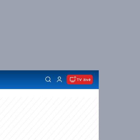
TV živě