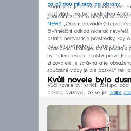
co půjdou miliardy do obrany
Plaga, jenž je horkým kandidátem hn
složí vládu, má být i jedničkou ANO 
„Doufám, že tento nesmysl Sněmovna
NEWS
. „Objem převáděných prostřed
čtyřměsíční odklad nikterak nevyřeší,
ostatní neinvestiční prostředky, kdy 
atd., má rozhodovat zřizovatel,“ doda
Vzdělávací strategie, která počítá s
byl šéfem resortu školství právě Pl
zřizovatele je správná a je obsažen
současné vlády je ale paskvil,“ řek
Kvůli novele bylo dusn
Vůči novele byli kritičtí zástupci obcí
odklad, avizovali, že se jim
nelíbí je