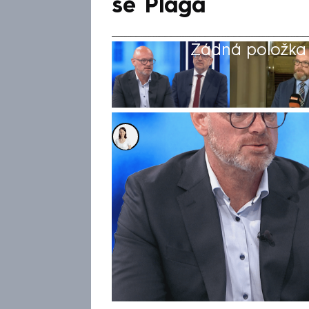
se Plaga
Žádná položka z
Karolína Neubergerová
6. bře 2025, 12:01
Posun termínu na 1. ledna 2026
přehozením absolutně nezvlád
kuchařek, uklízeček a školník
NEWS možný příští ministr ško
na oznámení šéfa resortu Mik
odložit plánovaný začátek fi
obcemi a kraji z letošního zář