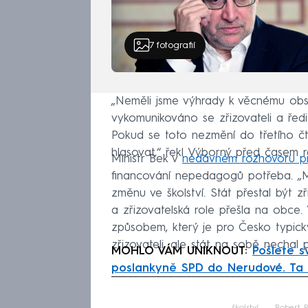
7
fotografií
„Neměli jsme výhrady k věcnému obs
vykomunikováno se zřizovateli a řed
Pokud se toto nezmění do třetího č
hlasovat,“ řekl Výborný před časem r
Ministr Bek v
nedávném rozhovoru p
financování nepedagogů potřeba. „My
změnu ve školství. Stát přestal být z
a zřizovatelská role přešla na obce. 
způsobem, který je pro Česko typický
zřizovateli, ale stát na sobě nechal p
MOHLO VÁM UNIKNOUT:
Pošlete s
poslankyně SPD do Nerudové. Ta 
Fa
školství
Robert P