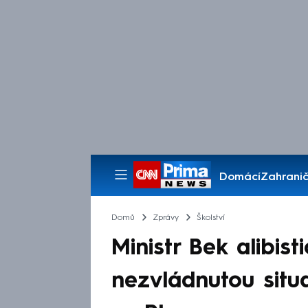
Domácí
Zahranič
Pořady
Domů
Zprávy
Školství
Ministr Bek alibis
nezvládnutou situa