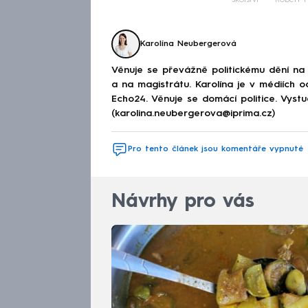
Karolína Neubergerová
Věnuje se převážně politickému dění na
a na magistrátu. Karolína je v médiích 
Echo24. Věnuje se domácí politice. Vystu
(karolina.neubergerova@iprima.cz)
Pro tento článek jsou komentáře vypnuté
Návrhy pro vás