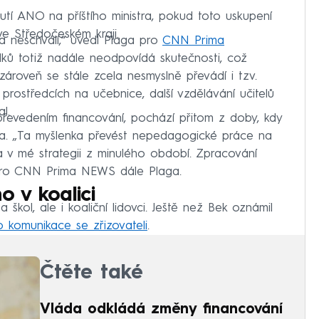
utí ANO na příštího ministra, pokud toto uskupení
ve Středočeském kraji.
 neschválí,“ uvedl Plaga pro
CNN Prima
ků totiž nadále neodpovídá skutečnosti, což
 zároveň se stále zcela nesmyslně převádí i tzv.
o prostředcích na učebnice, další vzdělávání učitelů
l.
 převedením financování, pochází přitom z doby, kdy
aga. „Ta myšlenka převést nepedagogické práce na
a v mé strategii z minulého období. Zpracování
l pro CNN Prima NEWS dále Plaga.
o v koalici
 a škol, ale i koaliční lidovci. Ještě než Bek oznámil
ho komunikace se zřizovateli
.
Čtěte také
Vláda odkládá změny financování