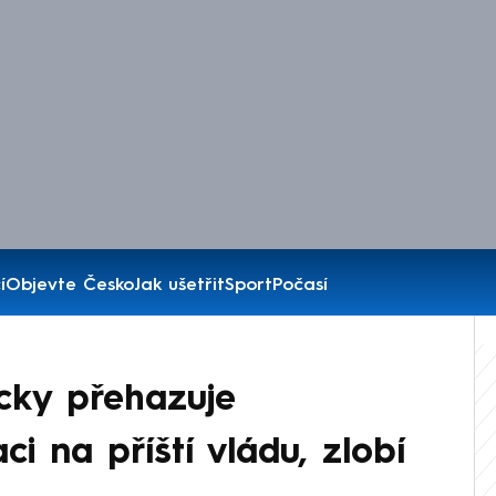
í
Objevte Česko
Jak ušetřit
Sport
Počasí
ticky přehazuje
ci na příští vládu, zlobí