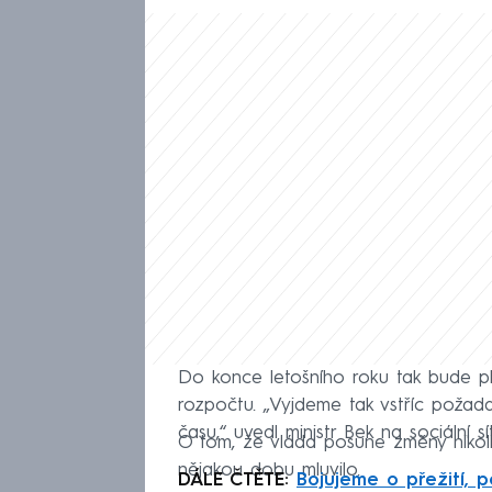
Do konce letošního roku tak bude plat
rozpočtu. „Vyjdeme tak vstříc požadav
času,“ uvedl ministr Bek na sociální sí
O tom, že vláda posune změny nikoli
nějakou dobu mluvilo.
DÁLE ČTĚTE:
Bojujeme o přežití, 