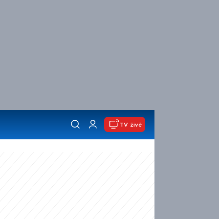
TV živě