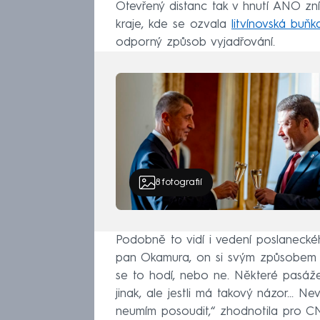
Otevřený distanc tak v hnutí ANO z
kraje, kde se ozvala
litvínovská buňk
odporný způsob vyjadřování.
8
fotografií
Podobně to vidí i vedení poslanecké
pan Okamura, on si svým způsobem mů
se to hodí, nebo ne. Některé pasáže 
jinak, ale jestli má takový názor... 
neumím posoudit,“ zhodnotila pro 