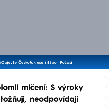
í
Objevte Česko
Jak ušetřit
Sport
Počasí
olomil mlčení: S výroky
ožňuji, neodpovídají