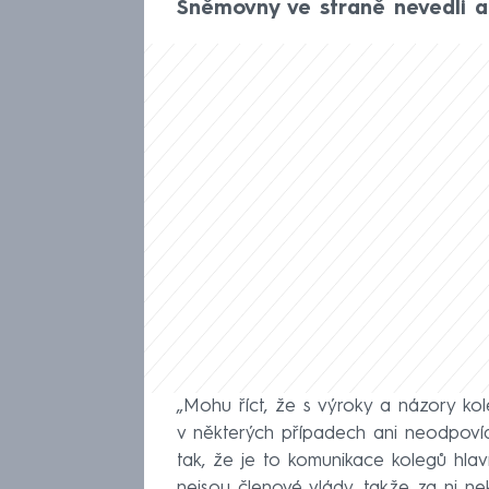
Sněmovny ve straně nevedli a 
„Mohu říct, že s výroky a názory kole
v některých případech ani neodpovíd
tak, že je to komunikace kolegů hlavn
nejsou členové vlády, takže za ni n