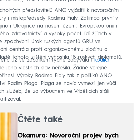
cholných představitelů ANO vyjádřil k novoročním
 i místopředsedy Radima Fialy. Zatímco první v
ajinu i Ukrajince na našem území, Evropskou unii i
ského zdravotnictví a vysoký počet lidí žijících v
e zpochybnil útok ruských agentů GRU ve
odní centrála proti organizovanému zločinu a
adě tohoto zjištění vyhostila 18 ruských diplomatů.
bětic už se začátkem týdne zabývala i
koaliční
 jeho vlastních slov neřešila. Žádné veřejné
přinesl. Výroky Radima Fialy tak z politiků ANO
ství Radim Plaga. Plaga se navíc vymezil jen vůči
h služeb, že za výbuchem ve Vrběticích stáli
itizoval.
Čtěte také
Okamura: Novoroční projev bych