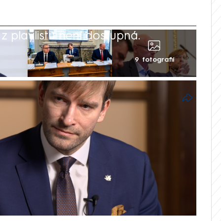
 playlistu není dostupná.
9 fotografií
a šéfa SPD Tomia Okamury ani
aly na adresu Ukrajiny, Evropské unie
neodpovídají skutečnosti, říká na rovinu v
 ministr zdravotnictví Adam Vojtěch
do z ministrů i členů Sněmovny hnutí ANO
souhlasí a byť opatrně, tak se proti nim
že debatu o odvolání Okamury z čela