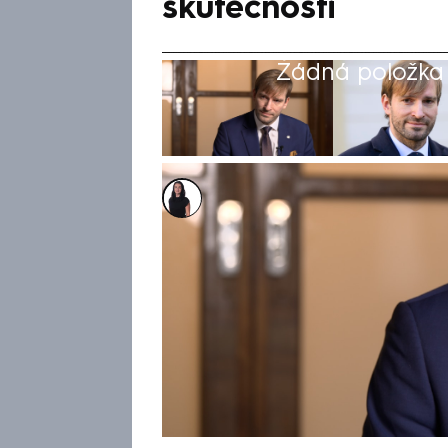
skutečnosti
Žádná položka z
Renáta Bohuslavová
7. led 2026, 14:04
S výroky předsedy Sněmovny 
místopředsedy hnutí Radima Fi
nebo Vrbětic se neztotožňuji, 
rozhovoru pro CNN Prima NEWS
(ANO). Je tak zatím jediný, k
oficiálně řekl, že s výroky ne
vymezil. Zároveň ale dodal, 