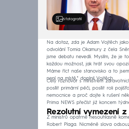
6
fotografií
Na dotaz, zda je Adam Vojtěch jako
odvolání Tomia Okamury z čela Sněm
jsme debatu nevedli. Myslím, že je to
každou možnost, jak hrát svou opozičn
Máme říct naše stanovisko a to jsem 
není na místě," doplnil Vojtěch.
Celý rozhovor s ministrem zdravotnic
posílit primární péči, posílit roli po
nemocnice a proč dojte k rušení něk
Prima NEWS přečíst již koncem týdn
Rezolutní vymezení z
Z ministrů opatrně nesouhlasně kome
Robert Plaga. Nicméně slova odsouz