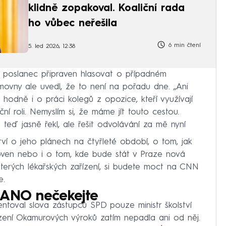
klidně zopakoval. Koaliční rada
ho vůbec neřešila
6 min čtení
5. led 2026, 12:38
 poslanec připraven hlasovat o případném
ovny ale uvedl, že to není na pořadu dne. „Ani
 hodně i o práci kolegů z opozice, kteří využívají
í roli. Nemyslím si, že máme jít touto cestou.
teď jasně řekl, ale řešit odvolávání za mě nyní
tví o jeho plánech na čtyřleté období, o tom, jak
jišťoven nebo i o tom, kde bude stát v Praze nová
terých lékařských zařízení, si budete moct na CNN
e.
 ANO nečekejte
ntoval slova zástupců SPD pouze ministr školství
ení Okamurových výroků zatím nepadla ani od něj.