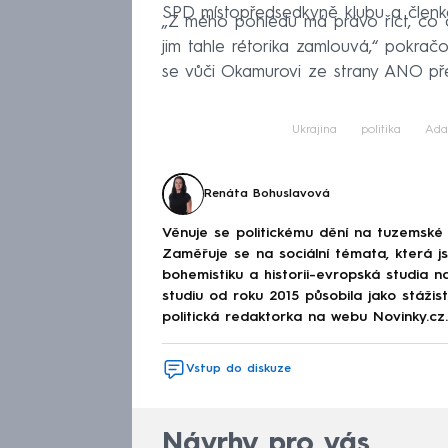
SPD místopředsedkyně klubu a členk
„Z mého pohledu má právo říct, co ch
jim tahle rétorika zamlouvá,“ pokrač
se vůči Okamurovi ze strany ANO pře
Ukrajina
politika
Ada
Renáta Bohuslavová
Věnuje se politickému dění na tuzemské 
Zaměřuje se na sociální témata, která j
bohemistiku a historii-evropská studia na
studiu od roku 2015 působila jako stáži
politická redaktorka na webu Novinky.cz.
Vstup do diskuze
Návrhy pro vás