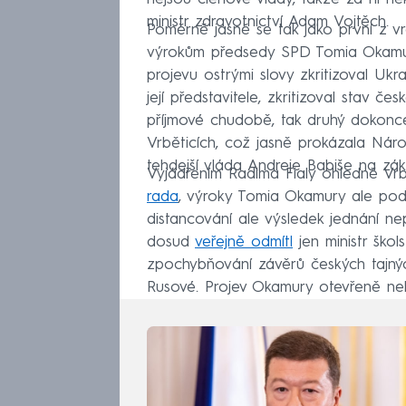
ministr zdravotnictví Adam Vojtěch.
Poměrně jasně se tak jako první z vr
výrokům předsedy SPD Tomia Okamury
projevu ostrými slovy zkritizoval Ukr
její představitele, zkritizoval stav če
příjmové chudobě, tak druhý dokonc
Vrběticích, což jasně prokázala Nár
tehdejší vláda Andreje Babiše na zákl
Vyjádřením Radima Fialy ohledně Vr
rada
, výroky Tomia Okamury ale podle
distancování ale výsledek jednání ne
dosud
veřejně odmítl
jen ministr škol
zpochybňování závěrů českých tajnýc
Rusové. Projev Okamury otevřeně nekr