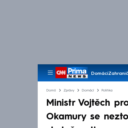
Domácí
Zahranič
Pořady
Domů
Zprávy
Domácí
Politika
Ministr Vojtěch pr
Okamury se neztot