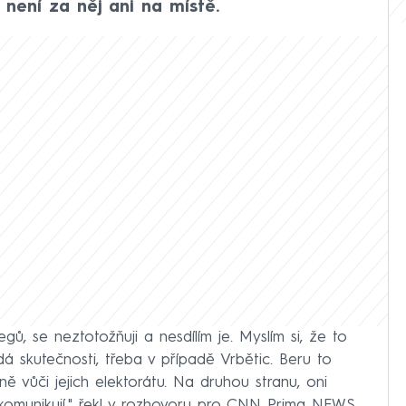
není za něj ani na místě.
gů, se neztotožňuji a nesdílím je. Myslím si, že to
á skutečnosti, třeba v případě Vrbětic. Beru to
ě vůči jejich elektorátu. Na druhou stranu, oni
ekomunikují," řekl v rozhovoru pro CNN Prima NEWS