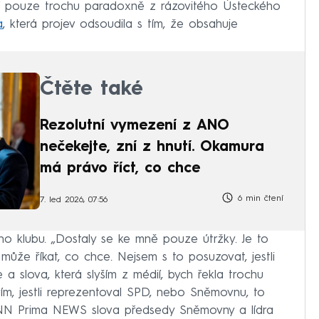
ní pouze trochu paradoxně z rázovitého Ústeckého
a
, která projev odsoudila s tím, že obsahuje
Čtěte také
Rezolutní vymezení z ANO
nečekejte, zní z hnutí. Okamura
má právo říct, co chce
6 min čtení
7. led 2026, 07:56
ho klubu. „Dostaly se ke mně pouze útržky. Je to
že říkat, co chce. Nejsem s to posuzovat, jestli
a slova, která slyším z médií, bych řekla trochu
Nevím, jestli reprezentoval SPD, nebo Sněmovnu, to
CNN Prima NEWS slova předsedy Sněmovny a lídra