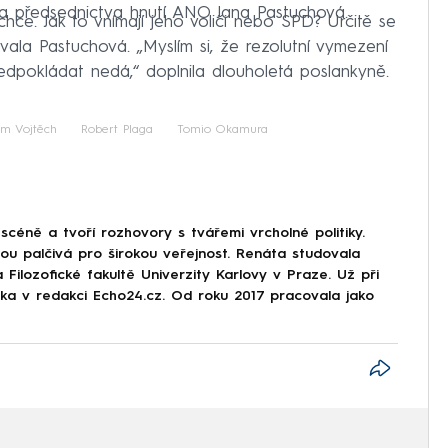
a předsednictva hnutí ANO Jana Pastuchová.
ce. Jak to vnímají jeho voliči nebo SPD? Určitě se
ovala Pastuchová. „Myslím si, že rezolutní vymezení
dpokládat nedá,“ doplnila dlouholetá poslankyně.
m Vojtěch
Robert Plaga
Tomio Okamura
scéně a tvoří rozhovory s tvářemi vrcholné politiky.
sou palčivá pro širokou veřejnost. Renáta studovala
 Filozofické fakultě Univerzity Karlovy v Praze. Už při
stka v redakci Echo24.cz. Od roku 2017 pracovala jako