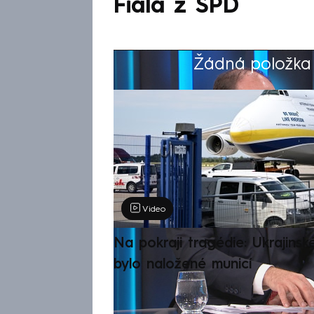
Fiala z SPD
Žádná položka z
Výběr redakce
Video
Na pokraji tragédie: Ukrajinsk
bylo naložené municí