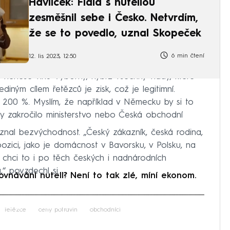
Havlíček: Fiala s nutellou
zesměšnil sebe i Česko. Netvrdím,
že se to povedlo, uznal Skopeček
6 min čtení
12. lis 2023, 12:50
ci nenese vinu Výborný, nýbrž všechny vlády, které
ediným cílem řetězců je zisk, což je legitimní.
00 %. Myslím, že například v Německu by si to
 aby zakročilo ministerstvo nebo Česká obchodní
řiznal bezvýchodnost. „Český zákazník, česká rodina,
zici, jako je domácnost v Bavorsku, v Polsku, na
, chci to i po těch českých i nadnárodních
,“ povzdechl si.
návání nutell? Není to tak zlé, míní ekonom.
iled to fetch
řetězce
ceny potravin
obchodníci