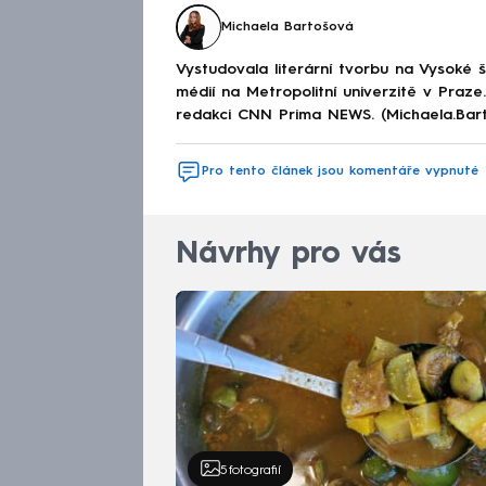
Michaela Bartošová
Vystudovala literární tvorbu na Vysoké 
médií na Metropolitní univerzitě v Praz
redakci CNN Prima NEWS. (Michaela.Bar
Pro tento článek jsou komentáře vypnuté
Návrhy pro vás
5
fotografií