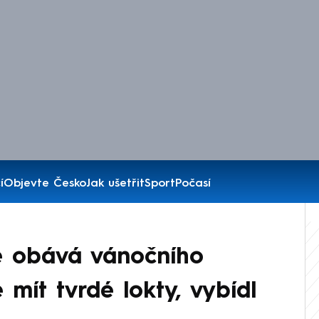
í
Objevte Česko
Jak ušetřit
Sport
Počasí
e obává vánočního
 mít tvrdé lokty, vybídl