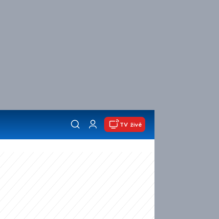
TV živě