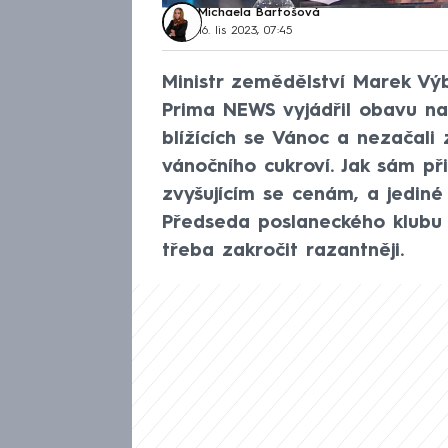
Michaela Bartošová
16. lis 2023, 07:45
Ministr zemědělství Marek V
Prima NEWS vyjádřil obavu nad
blížících se Vánoc a nezačali
vánočního cukroví. Jak sám př
zvyšujícím se cenám, a jediné 
Předseda poslaneckého klubu R
třeba zakročit razantněji.