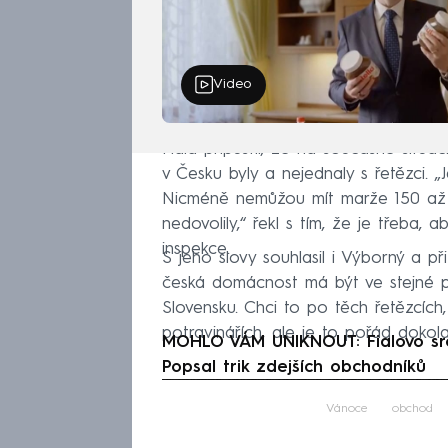
Video
Fiala připustil, že na současné situa
v Česku byly a nejednaly s řetězci. „J
Nicméně nemůžou mít marže 150 až 2
nedovolily,“ řekl s tím, že je třeba,
inspekce.
S jeho slovy souhlasil i Výborný a p
česká domácnost má být ve stejné po
Slovensku. Chci to po těch řetězcích
potravinářích, ale je to pořád dokola
MOHLO VÁM UNIKNOUT: Fialovo srov
Popsal trik zdejších obchodníků
Fa
Vánoce
obchod