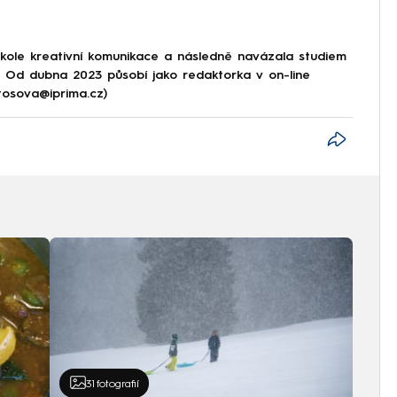
škole kreativní komunikace a následně navázala studiem
e. Od dubna 2023 působí jako redaktorka v on-line
tosova@iprima.cz)
31
fotografií