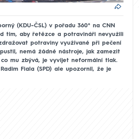
ýborný (KDU-ČSL) v pořadu 360° na CNN
 tím, aby řetězce a potravináři nevyužili
 zdražovat potraviny využívané při pečení
ipustil, nemá žádné nástroje, jak zamezit
co mu zbývá, je vyvíjet neformální tlak.
adim Fiala (SPD) ale upozornil, že je