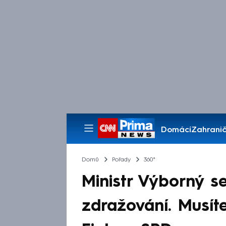
Domácí
Zahranič
Pořady
Domů
Pořady
360°
Ministr Výborný s
zdražování. Musíte