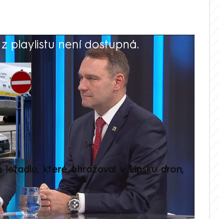
 playlistu není dostupná.
V
é letadlo, které ohrožoval v Lipsku dron,
Přilá
polit