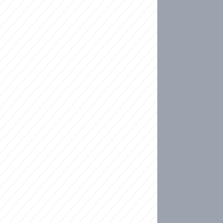
ideo
kat migranty do Česka? Sami by odešli, tvrdí exp
ické sebevraždě