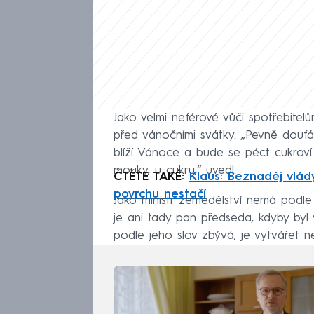
Jako velmi neférové vůči spotřebitel
před vánočními svátky. „Pevně doufám
blíží Vánoce a bude se péct cukroví
mouky, u cukru,“ uvedl.
ČTĚTE TAKÉ:
Klaus: Beznaděj vlády
povrchu nestačí
Jako ministr zemědělství nemá podle 
je ani tady pan předseda, kdyby byl v
podle jeho slov zbývá, je vytvářet ne