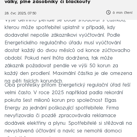
války, plné zásobníky či blackouty
6 min čtení
28. čvc 2025, 07:50
Výše denního penále se bude shodovat s částkou,
kterou může spotřebitel uplatnit v případě, kdy
dodavatel nepošle zákazníkovi vyúčtování. Podle
Energetického regulačního úřadu musí vyúčtování
dostat každý do dvou měsíců od konce zúčtovacího
období. Pokud není lhůta dodržena, tak může
zákazník požadovat penále ve výši 50 korun za
každý den prodlení. Maximální částka je ale omezena
na pěti tisících korunách.
Oba prohřešky přitom Energetický regulační úřad řeší
velmi často. V roce 2025 například padla rekordní
pokuta šest milionů korun pro společnost Elgas
Energy za jednání poškozující spotřebitele. Firma
nevyřizovala či pozdě zpracovávala reklamace
dodávek elektřiny a plynu. Spotřebitelé si stěžovali na
nevystavená účtování a navíc se nemohli domoci