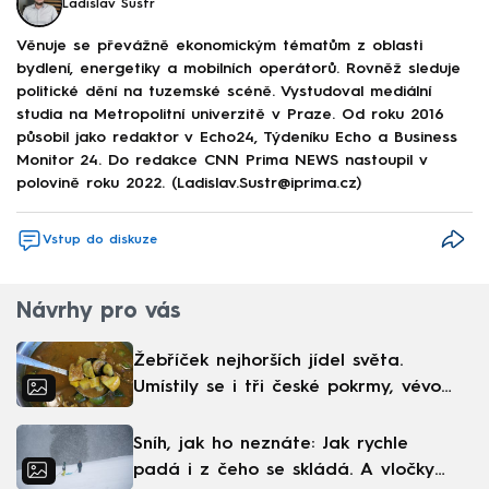
Ladislav Šustr
Věnuje se převážně ekonomickým tématům z oblasti
bydlení, energetiky a mobilních operátorů. Rovněž sleduje
politické dění na tuzemské scéně. Vystudoval mediální
studia na Metropolitní univerzitě v Praze. Od roku 2016
působil jako redaktor v Echo24, Týdeníku Echo a Business
Monitor 24. Do redakce CNN Prima NEWS nastoupil v
polovině roku 2022. (Ladislav.Sustr@iprima.cz)
Vstup do diskuze
Návrhy pro vás
Žebříček nejhorších jídel světa.
Umístily se i tři české pokrmy, vévodí
skandinávská kuchyně
Sníh, jak ho neznáte: Jak rychle
padá i z čeho se skládá. A vločky