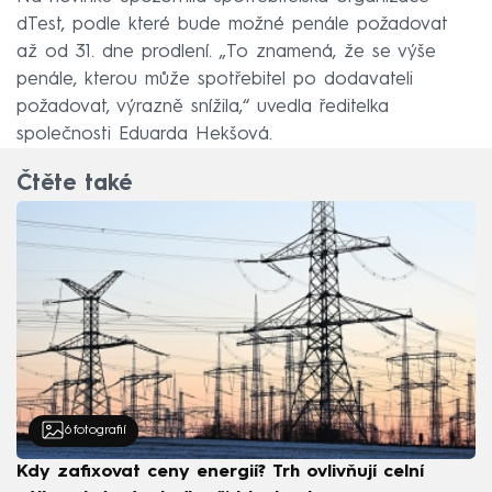
dTest, podle které bude možné penále požadovat
až od 31. dne prodlení. „To znamená, že se výše
penále, kterou může spotřebitel po dodavateli
požadovat, výrazně snížila,“ uvedla ředitelka
společnosti Eduarda Hekšová.
Čtěte také
6
fotografií
Kdy zafixovat ceny energií? Trh ovlivňují celní