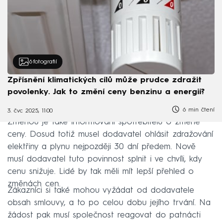
6
fotografií
Zpřísnění klimatických cílů může prudce zdražit
povolenky. Jak to změní ceny benzinu a energií?
6 min čtení
3. čvc 2025, 11:00
Změnou je také informování spotřebitelů o změně
ceny. Dosud totiž musel dodavatel ohlásit zdražování
elektřiny a plynu nejpozději 30 dní předem. Nově
musí dodavatel tuto povinnost splnit i ve chvíli, kdy
cenu snižuje. Lidé by tak měli mít lepší přehled o
změnách cen.
Zákazníci si také mohou vyžádat od dodavatele
obsah smlouvy, a to po celou dobu jejího trvání. Na
žádost pak musí společnost reagovat do patnácti