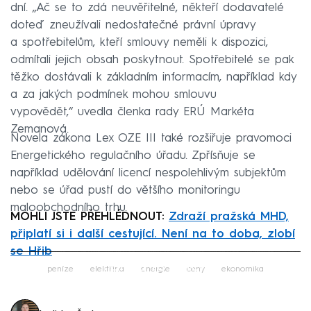
dní. „Ač se to zdá neuvěřitelné, někteří dodavatelé
doteď zneužívali nedostatečné právní úpravy
a spotřebitelům, kteří smlouvy neměli k dispozici,
odmítali jejich obsah poskytnout. Spotřebitelé se pak
těžko dostávali k základním informacím, například kdy
a za jakých podmínek mohou smlouvu
vypovědět,“ uvedla členka rady ERÚ Markéta
Zemanová.
Novela zákona Lex OZE III také rozšiřuje pravomoci
Energetického regulačního úřadu. Zpřísňuje se
například udělování licencí nespolehlivým subjektům
nebo se úřad pustí do většího monitoringu
maloobchodního trhu.
MOHLI JSTE PŘEHLÉDNOUT:
Zdraží pražská MHD,
připlatí si i další cestující. Není na to doba, zlobí
se Hřib
Failed to fetch
peníze
elektřina
energie
ceny
ekonomika