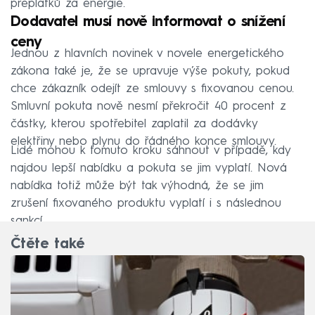
přeplatků za energie.
Dodavatel musí nově informovat o snížení
ceny
Jednou z hlavních novinek v novele energetického
zákona také je, že se upravuje výše pokuty, pokud
chce zákazník odejít ze smlouvy s fixovanou cenou.
Smluvní pokuta nově nesmí překročit 40 procent z
částky, kterou spotřebitel zaplatil za dodávky
elektřiny nebo plynu do řádného konce smlouvy.
Lidé mohou k tomuto kroku sáhnout v případě, kdy
najdou lepší nabídku a pokuta se jim vyplatí. Nová
nabídka totiž může být tak výhodná, že se jim
zrušení fixovaného produktu vyplatí i s následnou
sankcí.
Čtěte také