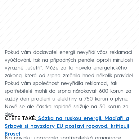
Pokud vám dodavatel energií nevyřídí včas reklamaci
vyúčtování, tak na případných penále oproti minulosti
výrazně „ušetří“. Může za to novela energetického
zákona, která od srpna změnila hned několik pravidel.
Pokud vám společnost nevyřídila reklamaci, tak
spotřebitelé mohli do srpna nárokovat 600 korun za
každý den prodlení u elektřiny a 750 korun u plynu.
Nově se ale částka rapidně snižuje na 50 korun za
den.
ČTĚTE TAKÉ:
Sázka na ruskou energii. Maďaři a
Srbové si navzdory EU postaví ropovod, kritizují
Brusel
Na novinku upozornila spotřebitelská organizace