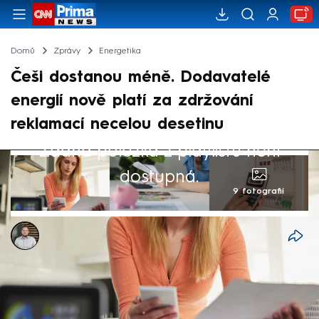
Domů
Zprávy
Energetika
Češi dostanou méně. Dodavatelé
energií nově platí za zdržování
reklamací necelou desetinu
Žádná položka z playlistu není
dostupná.
9 fotografií
Ladislav Šustr
24. srp 2025, 15:33
Nezodpovědní dodavatelé elektřiny nebo
plynu budou platit méně na penále svým