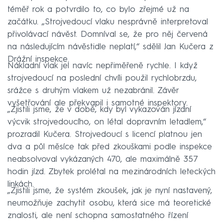
téměř rok a potvrdilo to, co bylo zřejmé už na
začátku. „Strojvedoucí vlaku nesprávně interpretoval
přivolávací návěst. Domníval se, že pro něj červená
na následujícím návěstidle neplatí,“ sdělil Jan Kučera z
Drážní inspekce.
Nákladní vlak jel navíc nepřiměřeně rychle. I když
strojvedoucí na poslední chvíli použil rychlobrzdu,
srážce s druhým vlakem už nezabránil. Závěr
vyšetřování ale překvapil i samotné inspektory.
„Zjistili jsme, že v době, kdy byl vykazován jízdní
výcvik strojvedoucího, on létal dopravním letadlem,“
prozradil Kučera. Strojvedoucí s licencí platnou jen
dva a půl měsíce tak před zkouškami podle inspekce
neabsolvoval vykázaných 470, ale maximálně 357
hodin jízd. Zbytek prolétal na mezinárodních leteckých
linkách.
„Zjistili jsme, že systém zkoušek, jak je nyní nastavený,
neumožňuje zachytit osobu, která sice má teoretické
znalosti, ale není schopna samostatného řízení