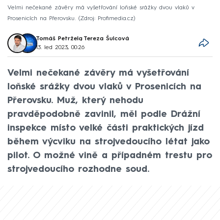
Velmi nečekané závěry má vyšetřování loňské srážky dvou vlaků v
Prosenicích na Přerovsku.
Zdroj: Profimedia.cz
Tomáš Petržela
,
Tereza Šulcová
13. led 2023, 00:26
Velmi nečekané závěry má vyšetřování
loňské srážky dvou vlaků v Prosenicích na
Přerovsku. Muž, který nehodu
pravděpodobně zavinil, měl podle Drážní
inspekce místo velké části praktických jízd
během výcviku na strojvedoucího létat jako
pilot. O možné vině a případném trestu pro
strojvedoucího rozhodne soud.