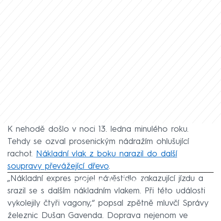
K nehodě došlo v noci 13. ledna minulého roku.
Tehdy se ozval prosenickým nádražím ohlušující
rachot.
Nákladní vlak z boku narazil do další
soupravy převážející dřevo
.
„Nákladní expres projel návěstidlo zakazující jízdu a
Failed to fetch
srazil se s dalším nákladním vlakem. Při této události
vykolejily čtyři vagony,“ popsal zpětně mluvčí Správy
železnic Dušan Gavenda. Doprava nejenom ve