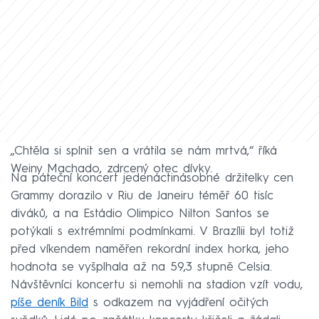
„Chtěla si splnit sen a vrátila se nám mrtvá,“ říká
Weiny Machado, zdrcený otec dívky.
Na páteční koncert jedenáctinásobné držitelky cen
Grammy dorazilo v Riu de Janeiru téměř 60 tisíc
diváků, a na Estádio Olimpico Nilton Santos se
potýkali s extrémními podmínkami. V Brazílii byl totiž
před víkendem naměřen rekordní index horka, jeho
hodnota se vyšplhala až na 59,3 stupně Celsia.
Návštěvníci koncertu si nemohli na stadion vzít vodu,
píše deník Bild
s odkazem na vyjádření očitých