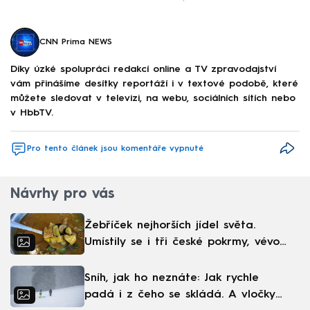
CNN Prima NEWS
Díky úzké spolupráci redakcí online a TV zpravodajství
vám přinášíme desítky reportáží i v textové podobě, které
můžete sledovat v televizi, na webu, sociálních sítích nebo
v HbbTV.
Pro tento článek jsou komentáře vypnuté
Návrhy pro vás
Žebříček nejhorších jídel světa.
Umístily se i tři české pokrmy, vévodí
skandinávská kuchyně
Sníh, jak ho neznáte: Jak rychle
padá i z čeho se skládá. A vločky