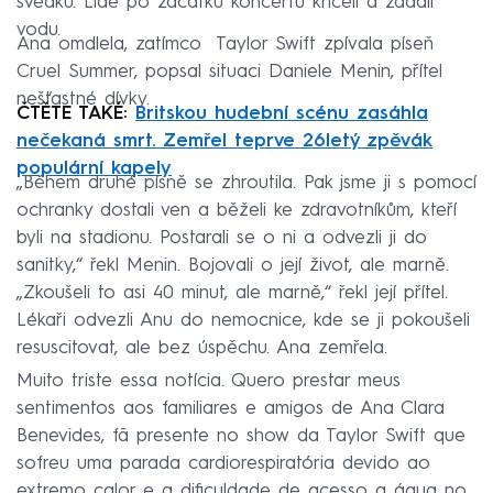
svědků. Lidé po začátku koncertu křičeli a žádali
vodu.
Ana omdlela, zatímco Taylor Swift zpívala píseň
Cruel Summer, popsal situaci Daniele Menin, přítel
nešťastné dívky.
ČTĚTE TAKÉ:
Britskou hudební scénu zasáhla
nečekaná smrt. Zemřel teprve 26letý zpěvák
populární kapely
„Během druhé písně se zhroutila. Pak jsme ji s pomocí
ochranky dostali ven a běželi ke zdravotníkům, kteří
byli na stadionu. Postarali se o ni a odvezli ji do
sanitky,“ řekl Menin. Bojovali o její život, ale marně.
„Zkoušeli to asi 40 minut, ale marně,“ řekl její přítel.
Lékaři odvezli Anu do nemocnice, kde se ji pokoušeli
resuscitovat, ale bez úspěchu. Ana zemřela.
Muito triste essa notícia. Quero prestar meus
sentimentos aos familiares e amigos de Ana Clara
Benevides, fã presente no show da Taylor Swift que
sofreu uma parada cardiorespiratória devido ao
extremo calor e a dificuldade de acesso a água no