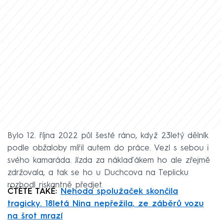
Bylo 12. října 2022 půl šesté ráno, když 23letý dělník
podle obžaloby mířil autem do práce. Vezl s sebou i
svého kamaráda. Jízda za náklaďákem ho ale zřejmě
zdržovala, a tak se ho u Duchcova na Teplicku
rozhodl riskantně předjet.
ČTĚTE TAKÉ:
Nehoda spolužaček skončila
tragicky. 18letá Nina nepřežila, ze záběrů vozu
na šrot mrazí