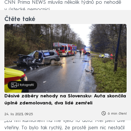
CNN Prima NEWS mluvila několik týdnů po nehodě
v ústecké nemocnici.
Čtěte také
2
fotografií
Děsivé záběry nehody na Slovensku: Auta skončila
úplně zdemolovaná, dva lidé zemřeli
6 min čtení
24. lis 2023, 09:25
„Za tím kamionem na mě vjelo to auto. Měl jsem dvě
vteřiny. To bylo tak rychlý, že prostě jsem nic nestačil