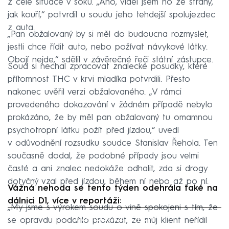
z celé situace v šoku. „Ano, viděl jsem ho ze strany,
jak kouří,“ potvrdil u soudu jeho tehdejší spolujezdec
z auta.
„Pan obžalovaný by si měl do budoucna rozmyslet,
jestli chce řídit auto, nebo požívat návykové látky.
Obojí nejde,“ sdělil v závěrečné řeči státní zástupce.
Soud si nechal zpracovat znalecké posudky, které
přítomnost THC v krvi mladíka potvrdili. Přesto
nakonec uvěřil verzi obžalovaného. „V rámci
provedeného dokazování v žádném případě nebylo
prokázáno, že by měl pan obžalovaný tu omamnou
psychotropní látku požít před jízdou,“ uvedl
v odůvodnění rozsudku soudce Stanislav Řehola. Ten
současně dodal, že podobné případy jsou velmi
časté a ani znalec nedokáže odhalit, zda si drogy
dotyčný vzal před jízdou, během ní nebo až po ní.
Vážná nehoda se tento týden odehrála také na
dálnici D1, více v reportáži:
„My jsme s výrokem soudu o vině spokojeni s tím, že
Failed to fetch
se opravdu podařilo prokázat, že můj klient neřídil