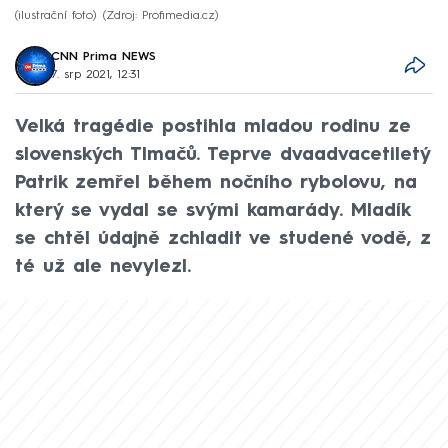
(ilustrační foto)
Zdroj: Profimedia.cz
CNN Prima NEWS
7. srp 2021, 12:31
Velká tragédie postihla mladou rodinu ze
slovenských Tlmačů. Teprve dvaadvacetiletý
Patrik zemřel během nočního rybolovu, na
který se vydal se svými kamarády. Mladík
se chtěl údajně zchladit ve studené vodě, z
té už ale nevylezl.