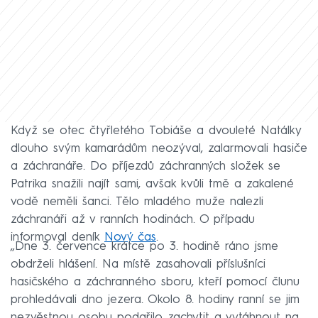
Když se otec čtyřletého Tobiáše a dvouleté Natálky
dlouho svým kamarádům neozýval, zalarmovali hasiče
a záchranáře. Do příjezdů záchranných složek se
Patrika snažili najít sami, avšak kvůli tmě a zakalené
vodě neměli šanci. Tělo mladého muže nalezli
záchranáři až v ranních hodinách. O případu
informoval deník
Nový čas
.
„Dne 3. července krátce po 3. hodině ráno jsme
obdrželi hlášení. Na místě zasahovali příslušníci
hasičského a záchranného sboru, kteří pomocí člunu
prohledávali dno jezera. Okolo 8. hodiny ranní se jim
nezvěstnou osobu podařilo zachytit a vytáhnout na