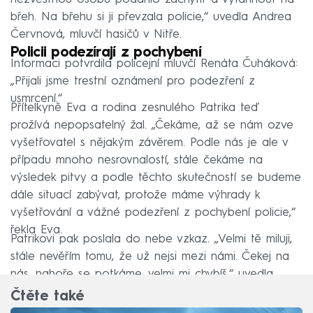
břeh. Na břehu si ji převzala policie,“ uvedla Andrea
Červnová, mluvčí hasičů v Nitře.
Policii podezírají z pochybení
Informaci potvrdila policejní mluvčí Renáta Čuháková:
„Přijali jsme trestní oznámení pro podezření z
usmrcení.“
Přítelkyně Eva a rodina zesnulého Patrika teď
prožívá nepopsatelný žal. „Čekáme, až se nám ozve
vyšetřovatel s nějakým závěrem. Podle nás je ale v
případu mnoho nesrovnalostí, stále čekáme na
výsledek pitvy a podle těchto skutečností se budeme
dále situací zabývat, protože máme výhrady k
vyšetřování a vážné podezření z pochybení policie,“
řekla Eva.
Patrikovi pak poslala do nebe vzkaz. „Velmi tě miluji,
stále nevěřím tomu, že už nejsi mezi námi. Čekej na
nás, nahoře se potkáme, velmi mi chybíš,“ uvedla.
Čtěte také