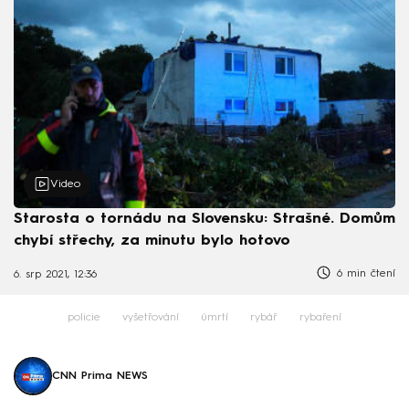
Video
Starosta o tornádu na Slovensku: Strašné. Domům
chybí střechy, za minutu bylo hotovo
6 min čtení
6. srp 2021, 12:36
policie
vyšetřování
úmrtí
rybář
rybaření
CNN Prima NEWS