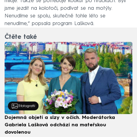
miluje. Takže se potřebuje koukat po hračkách. Byli
jsme jezdit na kolotoči, podívat se na motýly.
Nenudíme se spolu, skutečně tohle léto se
nenudíme,“ popsala program Lašková.
Čtěte také
3
fotografií
Dojemná objetí a slzy v očích. Moderátorka
Gabriela Lašková odchází na mateřskou
dovolenou