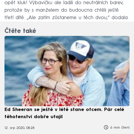
opět kluk! Výbavičku ale ladili do neutrálních barev,
protože by s manželem do budoucna chtěli ještě
třetí dítě. „Ale zatím zůstaneme u těch dvou,“ dodala.
Čtěte také
Ed Sheeran se ještě v létě stane otcem. Pár celé
těhotenství dobře utajil
6 min čtení
12. srp 2020, 08:28