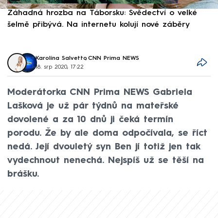
Záhadná hrozba na Táborsku: Svědectví o velké
S
šelmě přibývá. Na internetu kolují nové záběry
d
Karolína Salvetto
,
CNN Prima NEWS
18. srp 2020, 17:22
Moderátorka CNN Prima NEWS Gabriela
Lašková je už pár týdnů na mateřské
dovolené a za 10 dnů ji čeká termín
porodu. Že by ale doma odpočívala, se říct
nedá. Její dvouletý syn Ben jí totiž jen tak
vydechnout nenechá. Nejspíš už se těší na
brášku.