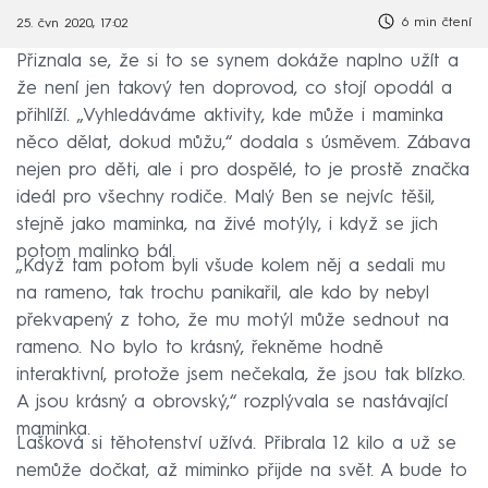
6 min čtení
25. čvn 2020, 17:02
Přiznala se, že si to se synem dokáže naplno užít a
že není jen takový ten doprovod, co stojí opodál a
přihlíží. „Vyhledáváme aktivity, kde může i maminka
něco dělat, dokud můžu,“ dodala s úsměvem. Zábava
nejen pro děti, ale i pro dospělé, to je prostě značka
ideál pro všechny rodiče. Malý Ben se nejvíc těšil,
stejně jako maminka, na živé motýly, i když se jich
potom malinko bál.
„Když tam potom byli všude kolem něj a sedali mu
na rameno, tak trochu panikařil, ale kdo by nebyl
překvapený z toho, že mu motýl může sednout na
rameno. No bylo to krásný, řekněme hodně
interaktivní, protože jsem nečekala, že jsou tak blízko.
A jsou krásný a obrovský,“ rozplývala se nastávající
maminka.
Lašková si těhotenství užívá. Přibrala 12 kilo a už se
nemůže dočkat, až miminko přijde na svět. A bude to