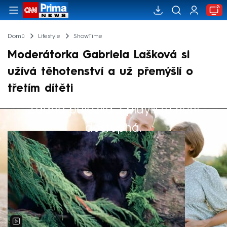
Domů
Lifestyle
ShowTime
Moderátorka Gabriela Lašková si
užívá těhotenství a už přemýšlí o
třetím dítěti
Žádná položka z playlistu není
Výběr redakce
dostupná.