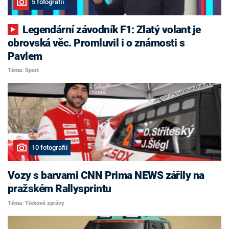
5 fotografií
Legendární závodník F1: Zlatý volant je
obrovská věc. Promluvil i o známosti s
Pavlem
Téma: Sport
10 fotografií
Vozy s barvami CNN Prima NEWS zářily na
pražském Rallysprintu
Téma: Tiskové zprávy