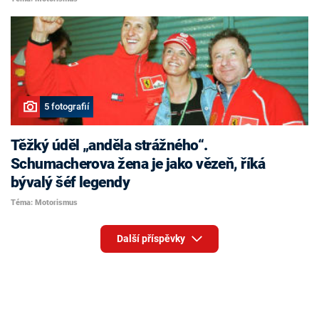
5 fotografií
Těžký úděl „anděla strážného“.
Schumacherova žena je jako vězeň, říká
bývalý šéf legendy
Téma: Motorismus
Další příspěvky