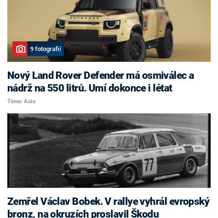
9 fotografií
Nový Land Rover Defender má osmiválec a
nádrž na 550 litrů. Umí dokonce i létat
Téma: Auto
Zemřel Václav Bobek. V rallye vyhrál evropský
bronz, na okruzích proslavil Škodu