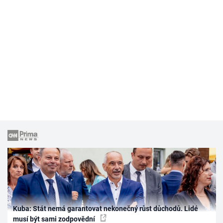
Kuba: Stát nemá garantovat nekonečný růst důchodů. Lidé
musí být sami zodpovědní