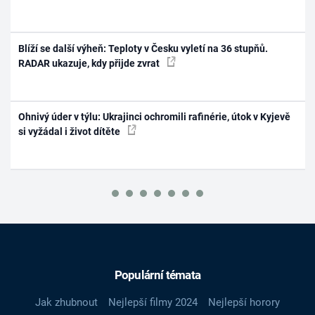
Blíží se další výheň: Teploty v Česku vyletí na 36 stupňů.
RADAR ukazuje, kdy přijde zvrat
Ohnivý úder v týlu: Ukrajinci ochromili rafinérie, útok v Kyjevě
si vyžádal i život dítěte
Populární témata
Jak zhubnout
Nejlepší filmy 2024
Nejlepší horory