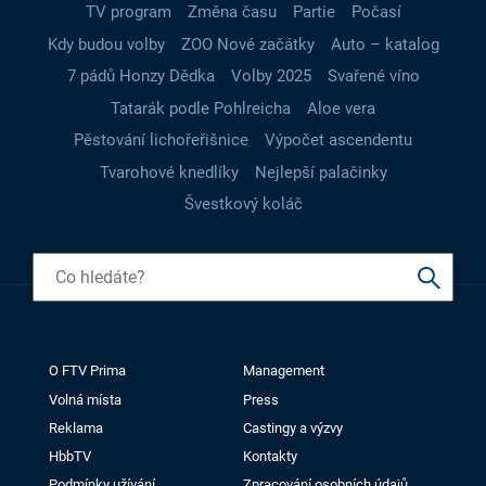
TV program
Změna času
Partie
Počasí
Kdy budou volby
ZOO Nové začátky
Auto – katalog
7 pádů Honzy Dědka
Volby 2025
Svařené víno
Tatarák podle Pohlreicha
Aloe vera
Pěstování lichořeřišnice
Výpočet ascendentu
Tvarohové knedlíky
Nejlepší palačinky
Švestkový koláč
O FTV Prima
Management
Volná místa
Press
Reklama
Castingy a výzvy
HbbTV
Kontakty
Podmínky užívání
Zpracování osobních údajů