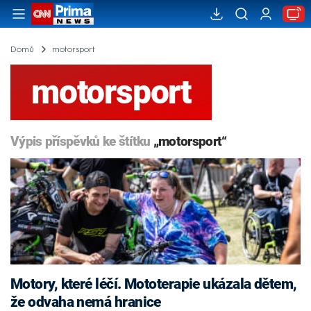
Domů
motorsport
motorsport
Výpis příspěvků ke štítku
„motorsport“
Motory, které léčí. Mototerapie ukázala dětem,
že odvaha nemá hranice