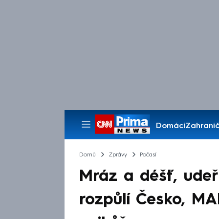
Domácí
Zahranič
Pořady
Domů
Zprávy
Počasí
Mráz a déšť, udeř
rozpůlí Česko, MA