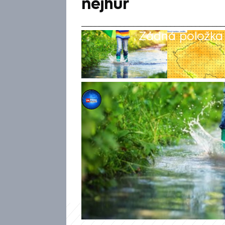
nejhůř
Žádná položka z
CNN Prima NEWS
17. kvě 2026, 08:53
Neděle přinese výrazné rozdí
polovinou republiky. Zatímco
skoro jasno, Moravu a Slezsk
také déšť, který může být i tr
Českého hydrometeorologické