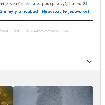
ami. A denní maxima se postupně vyšplhají na 23
né mýty o houbách: Neposuzujte jedovatost
iled to fetch
počasí
déšť
Český hydrometeorologický ústav