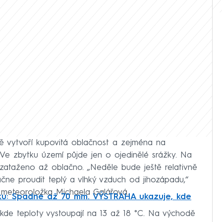
vytvoří kupovitá oblačnost a zejména na
Ve zbytku území půjde jen o ojedinělé srážky. Na
zataženo až oblačno. „Neděle bude ještě relativně
ne proudit teplý a vlhký vzduch od jihozápadu,“
meteoroložka Michaela Galářová.
ku: Spadne až 70 mm. VÝSTRAHA ukazuje, kde
kde teploty vystoupají na 13 až 18 °C. Na východě