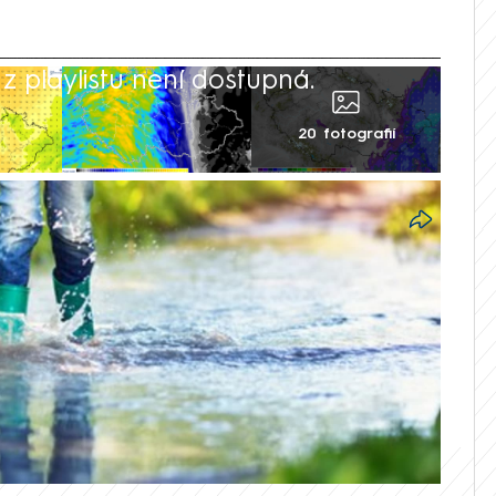
 playlistu není dostupná.
20 fotografií
ly v počasí mezi západní a východní
 v Čechách bude převážně polojasno až
o čeká zatažená obloha a na východě
valejší. Vyplývá to z aktuální předpovědi
ho ústavu (ČHMÚ).