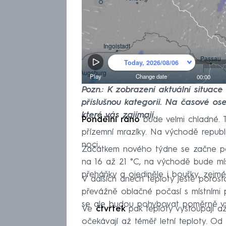
Pozn.: K zobrazení aktuální situac
příslušnou kategorii. Na časové ose
které vás zajímají.
Pondělní ráno
bude velmi chladné. T
přízemní mrazíky. Na východě republ
noci.
Začátkem nového týdne se začne po
na 16 až 21 °C, na východě bude mí
přeháňky a ojediněle i bouřky, zej
V dalších dnech teploty ještě poros
převážně oblačné počasí s místními
se ale budou pohybovat poměrně vy
Ve
čtvrtek
pak teploty vystoupají 
očekávají až téměř letní teploty. Od