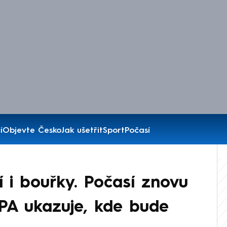
í
Objevte Česko
Jak ušetřit
Sport
Počasí
í i bouřky. Počasí znovu
PA ukazuje, kde bude