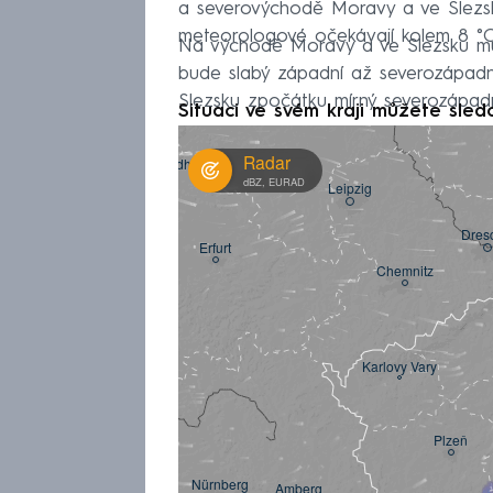
a severovýchodě Moravy a ve Slezs
meteorologové očekávají kolem 8 °C,
Na východě Moravy a ve Slezsku mů
bude slabý západní až severozápadní
Slezsku zpočátku mírný severozápadní
Situaci ve svém kraji můžete sled