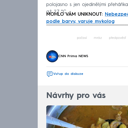
polojasno s jen ojedinělými přeháňk
až 27 °C.
MOHLO VÁM UNIKNOUT:
Nebezpeč
podle barvy, varuje mykolog
Fa
počasí
mráz
předpověď 
CNN Prima NEWS
Vstup do diskuze
Návrhy pro vás