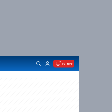
TV živě