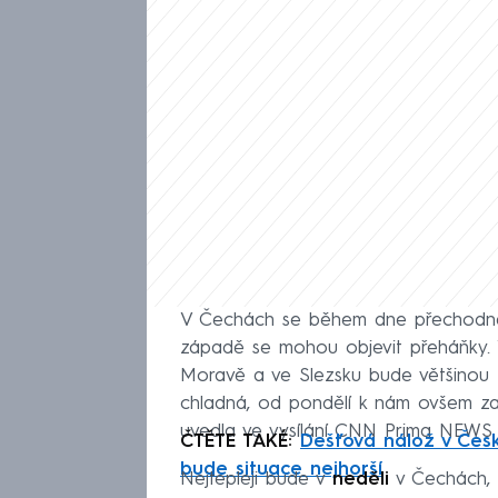
V Čechách se během dne přechodně 
západě se mohou objevit přeháňky. 
Moravě a ve Slezsku bude většinou 
chladná, od pondělí k nám ovšem zač
uvedla ve vysílání CNN Prima NEWS 
ČTĚTE TAKÉ:
Dešťová nálož v Čes
bude situace nejhorší
Nejtepleji bude v
neděli
v Čechách, 