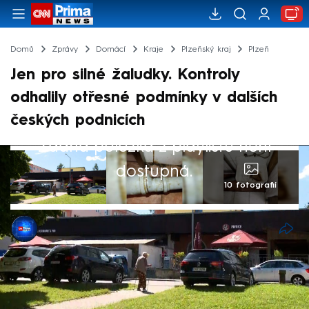
Domů
Zprávy
Domácí
Kraje
Plzeňský kraj
Plzeň
Jen pro silné žaludky. Kontroly
odhalily otřesné podmínky v dalších
českých podnicích
Žádná položka z playlistu není
dostupná.
10 fotografií
CNN Prima NEWS
4. zář 2025, 15:24
Inspektoři opět odhalili v restauracích
prohřešky, o kterých zákazníci neslyší