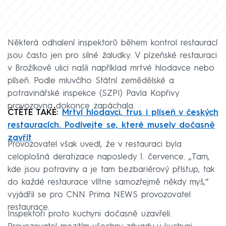
Některá odhalení inspektorů během kontrol restaurací
jsou často jen pro silné žaludky. V plzeňské restauraci
v Brožíkově ulici našli například mrtvé hlodavce nebo
plíseň. Podle mluvčího Státní zemědělské a
potravinářské inspekce (SZPI) Pavla Kopřivy
provozovna dokonce zapáchala.
ČTĚTE TAKÉ:
Mrtví hlodavci, trus i plíseň v českých
restauracích. Podívejte se, které musely dočasně
zavřít
Provozovatel však uvedl, že v restauraci byla
celoplošná deratizace naposledy 1. července. „Tam,
kde jsou potraviny a je tam bezbariérový přístup, tak
do každé restaurace vlítne samozřejmě někdy myš,“
vyjádřil se pro CNN Prima NEWS provozovatel
restaurace.
Inspektoři proto kuchyni dočasně uzavřeli.