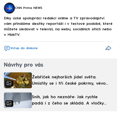
CNN Prima NEWS
Díky úzké spolupráci redakcí online a TV zpravodajství
vám přinášíme desítky reportáží i v textové podobě, které
můžete sledovat v televizi, na webu, sociálních sítích nebo
v HbbTV.
Vstup do diskuze
Návrhy pro vás
Žebříček nejhorších jídel světa.
Umístily se i tři české pokrmy, vévodí
skandinávská kuchyně
Sníh, jak ho neznáte: Jak rychle
padá i z čeho se skládá. A vločky
nejsou bílé