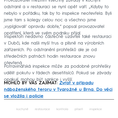
Provozovatel mezitím všechny závady v kuchyni
odstranil a v restauraci se nyní opět vaří. „Kdyby to
nebylo v pořádku, tak by to inspekce neotevřela. Byli
jsme tam s kolegy celou noc a všechno jsme
‚vypíglovali‘ opravdu dobře,“ popsal provozovatel
opatření, která ve svém podniku přijal.
Inspektoři nedávno částečně uzavřeli také restauraci
v Dubči, kde našli myší trus a plísně na výrobních
zařízeních. Po odstranění prohřešků ale je od
středečních patnácti hodin restaurace znovu
otevřená.
Potravinářská inspekce může za podobné prohřešky
udělit pokutu v řádech desetitisíců. Pokud se závady
opakují, mohou být sankce i vyšší.
MOHLO BY VÁS ZAJÍMAT:
Zvrat v případu
náboženského teroru v Tvarožné u Brna. Do věci
se vložila i policie
Failed to fetch
kuchyně
restaurace
kontrola
plíseň
inspekce