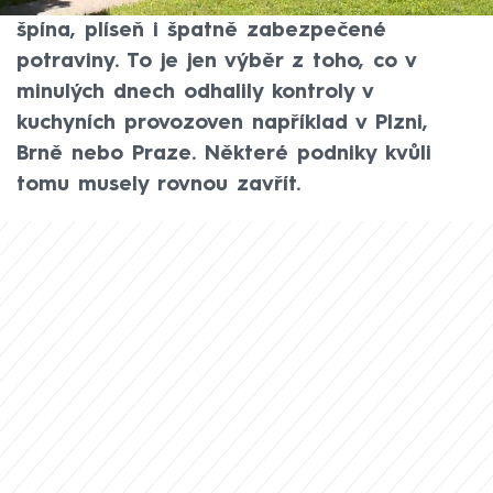
vůbec rádi. Myší trus, uhynulí hlodavci,
špína, plíseň i špatně zabezpečené
potraviny. To je jen výběr z toho, co v
minulých dnech odhalily kontroly v
kuchyních provozoven například v Plzni,
Brně nebo Praze. Některé podniky kvůli
tomu musely rovnou zavřít.