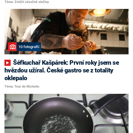
Téma: Zvlášť závažné zločiny
10 fotografií
Šéfkuchař Kašpárek: První roky jsem se
hvězdou užíral. České gastro se z totality
oklepalo
Téma: Tour de Michelin