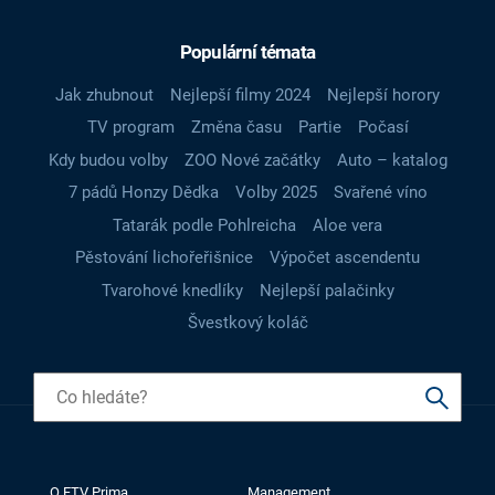
Populární témata
Jak zhubnout
Nejlepší filmy 2024
Nejlepší horory
TV program
Změna času
Partie
Počasí
Kdy budou volby
ZOO Nové začátky
Auto – katalog
7 pádů Honzy Dědka
Volby 2025
Svařené víno
Tatarák podle Pohlreicha
Aloe vera
Pěstování lichořeřišnice
Výpočet ascendentu
Tvarohové knedlíky
Nejlepší palačinky
Švestkový koláč
O FTV Prima
Management