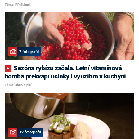
Téma: PR článek
7 fotografií
Sezóna rybízu začala. Letní vitamínová
bomba překvapí účinky i využitím v kuchyni
Téma: Jídlo a pití
12 fotografií