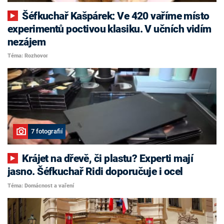
Šéfkuchař Kašpárek: Ve 420 vaříme místo
experimentů poctivou klasiku. V učních vidím
nezájem
Téma: Rozhovor
7 fotografií
Krájet na dřevě, či plastu? Experti mají
jasno. Šéfkuchař Ridi doporučuje i ocel
Téma: Domácnost a vaření