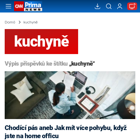
Domů
kuchyně
kuchyně
Výpis příspěvků ke štítku
„kuchyně“
Chodící pás aneb Jak mít více pohybu, když
jste na home officu