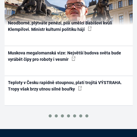
Neodborné, plýtváte penězi, píší umělci Babišovi kvůli
Klempířovi. Ministr kulturní politiku hájí
Muskova megalomanská vize: Největší budova světa bude
vyrábět čipy pro roboty i vesmír
Teploty v Česku rapidně stoupnou, platí trojitá VÝSTRAHA.
Tropy však brzy utnou silné bouřky