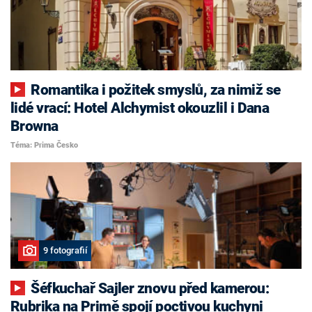
Romantika i požitek smyslů, za nimiž se
lidé vrací: Hotel Alchymist okouzlil i Dana
Browna
Téma: Prima Česko
9 fotografií
Šéfkuchař Sajler znovu před kamerou:
Rubrika na Primě spojí poctivou kuchyni