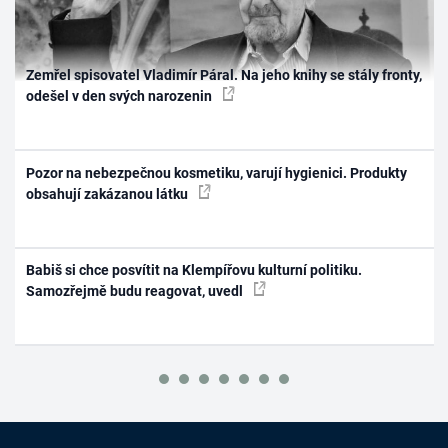
Zemřel spisovatel Vladimír Páral. Na jeho knihy se stály fronty,
odešel v den svých narozenin
Pozor na nebezpečnou kosmetiku, varují hygienici. Produkty
obsahují zakázanou látku
Babiš si chce posvítit na Klempířovu kulturní politiku.
Samozřejmě budu reagovat, uvedl