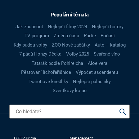
Populární témata
Jak zhubnout
Nejlepší filmy 2024
Nejlepší horory
TV program
Změna času
Partie
Počasí
Kdy budou volby
ZOO Nové začátky
Auto – katalog
7 pádů Honzy Dědka
Volby 2025
Svařené víno
Tatarák podle Pohlreicha
Aloe vera
Pěstování lichořeřišnice
Výpočet ascendentu
Tvarohové knedlíky
Nejlepší palačinky
Švestkový koláč
O FTV Prima
Management