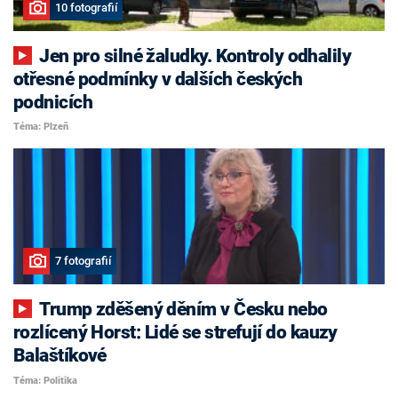
10 fotografií
Jen pro silné žaludky. Kontroly odhalily
otřesné podmínky v dalších českých
podnicích
Téma: Plzeň
7 fotografií
Trump zděšený děním v Česku nebo
rozlícený Horst: Lidé se strefují do kauzy
Balaštíkové
Téma: Politika