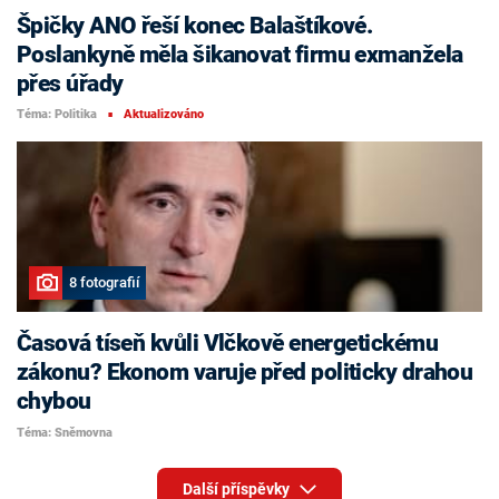
Špičky ANO řeší konec Balaštíkové.
Poslankyně měla šikanovat firmu exmanžela
přes úřady
Téma: Politika
Aktualizováno
■
8 fotografií
Časová tíseň kvůli Vlčkově energetickému
zákonu? Ekonom varuje před politicky drahou
chybou
Téma: Sněmovna
Další příspěvky