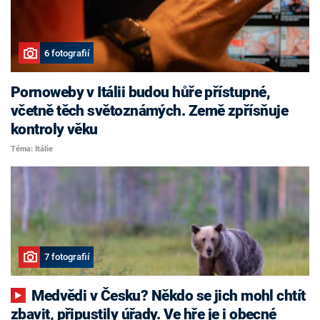
6 fotografií
Pornoweby v Itálii budou hůře přístupné,
včetně těch světoznámých. Země zpřísňuje
kontroly věku
Téma: Itálie
7 fotografií
Medvědi v Česku? Někdo se jich mohl chtít
zbavit, připustily úřady. Ve hře je i obecné