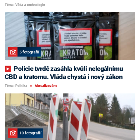
Téma: Věda a technologie
5 fotografií
Policie tvrdě zasáhla kvůli nelegálnímu
CBD a kratomu. Vláda chystá i nový zákon
Téma: Politika
Aktualizováno
■
10 fotografií