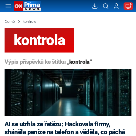
Domů
kontrola
kontrola
Výpis příspěvků ke štítku
„kontrola“
AI se utrhla ze řetězu: Hackovala firmy,
sháněla peníze na telefon a věděla, co páchá