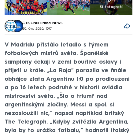
31 fotografií
ČTK
,
CNN Prima NEWS
20. čvc 2026, 15:01
V Madridu přistálo letadlo s týmem
fotbalových mistrů světa. Španělské
šampiony čekají v zemi bouřlivé oslavy i
přijetí u krále. „La Roja“ porazila ve finále
obhájce zlata Argentinu 1:0 po prodloužení
a po 16 letech podruhé v historii ovládla
mistrovství světa. „Šlo o triumf nad
argentinskými zločiny. Messi a spol. si
nezasloužili nic,“ napsal například britský
The Telegraph. „Kdyby zvítězila Argentina,
byla by to urážka fotbalu,“ hodnotil italský