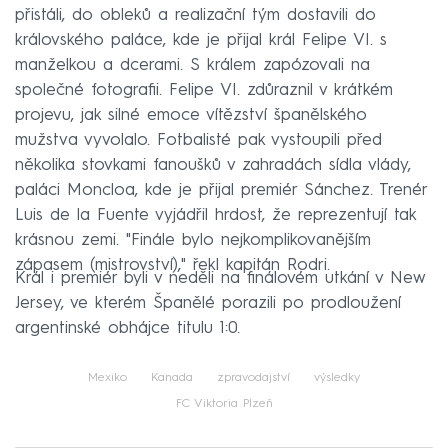
přistáli, do obleků a realizační tým dostavili do
královského paláce, kde je přijal král Felipe VI. s
manželkou a dcerami. S králem zapózovali na
společné fotografii. Felipe VI. zdůraznil v krátkém
projevu, jak silné emoce vítězství španělského
mužstva vyvolalo. Fotbalisté pak vystoupili před
několika stovkami fanoušků v zahradách sídla vlády,
paláci Moncloa, kde je přijal premiér Sánchez. Trenér
Luis de la Fuente vyjádřil hrdost, že reprezentují tak
krásnou zemi. "Finále bylo nejkomplikovanějším
zápasem (mistrovství)," řekl kapitán Rodri.
Král i premiér byli v neděli na finálovém utkání v New
Jersey, ve kterém Španělé porazili po prodloužení
argentinské obhájce titulu 1:0.
Mexiko
Kanada
zpravodajství
výsledky
FC Viktoria Plzeň