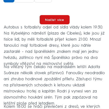
Načíst více
Autobus s fotbalisty odjel od sídla vlády kolem 19:30.
Na Kybeléjino náměstí (plaza de Cibeles), kde jsou již
tisíce lidí, by měli fotbalisté přijet kolem 21:00. Mnozí
fanoušci mají fotbalové dresy, které jsou náhle
zastaralé - nad španělském znakem mají jen jednu
hvězdu, zatímco nyní má Španělsko právo na dva
symboly vítězství na mistrovství světa.
Na vítězný tým čekalo na madridském letišti Adolfa
Suáreze několik stovek příznivců. Fanoušky neodradilo
ani zhruba hodinové zpoždění příletu. Zástupci týmu
na přistavených schodech k letounu ukázali
mistrovskou trofej a kapitán Rodri ji vynesl ven za
slavnostního houkání sirén. Tým pak zapózoval na
letištní ploše před letadlem.
Kolem 18:00 se hráči převlečeni z dresů, ve kterých