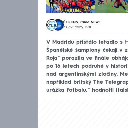
ČTK
,
CNN Prima NEWS
20. čvc 2026, 15:01
V Madridu přistálo letadlo s 
Španělské šampiony čekají v ze
Roja“ porazila ve finále obháj
po 16 letech podruhé v histori
nad argentinskými zločiny. Mess
například britský The Telegrap
urážka fotbalu,“ hodnotil ital