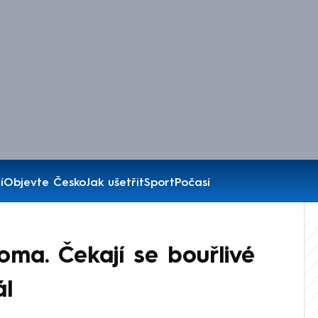
í
Objevte Česko
Jak ušetřit
Sport
Počasí
oma. Čekají se bouřlivé
ál