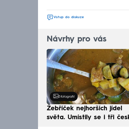
Vstup do diskuze
Návrhy pro vás
5
fotografií
Žebříček nejhorších jídel
světa. Umístily se i tři čes
pokrmy, vévodí skandináv