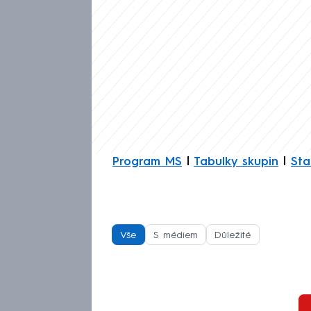
Program MS
|
Tabulky skupin
|
Sta
Vše
S médiem
Důležité