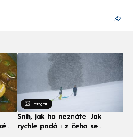
31
fotografií
Sníh, jak ho neznáte: Jak
ké
rychle padá i z čeho se
ská
skládá. A vločky nejsou bílé