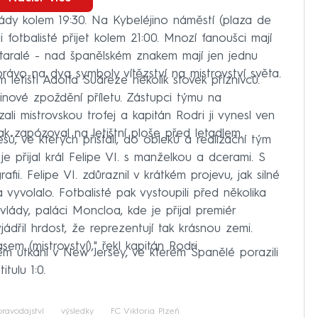
vlády kolem 19:30. Na Kybeléjino náměstí (plaza de
ěli fotbalisté přijet kolem 21:00. Mnozí fanoušci mají
staralé - nad španělském znakem mají jen jednu
ávo na dva symboly vítězství na mistrovství světa.
letišti Adolfa Suáreze několik stovek příznivců.
nové zpoždění příletu. Zástupci týmu na
li mistrovskou trofej a kapitán Rodri ji vynesl ven
ak zapózoval na letištní ploše před letadlem.
sů, ve kterých přistáli, do obleků a realizační tým
je přijal král Felipe VI. s manželkou a dcerami. S
ii. Felipe VI. zdůraznil v krátkém projevu, jak silné
vyvolalo. Fotbalisté pak vystoupili před několika
lády, paláci Moncloa, kde je přijal premiér
ádřil hrdost, že reprezentují tak krásnou zemi.
em (mistrovství)," řekl kapitán Rodri.
ovém utkání v New Jersey, ve kterém Španělé porazili
tulu 1:0.
ravodajství
výsledky
FC Viktoria Plzeň