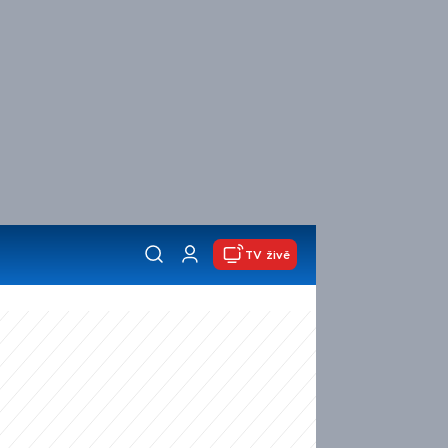
TV živě