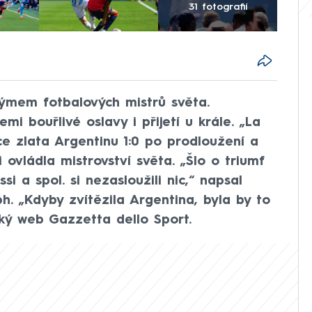
31 fotografií
týmem fotbalových mistrů světa.
mi bouřlivé oslavy i přijetí u krále. „La
ce zlata Argentinu 1:0 po prodloužení a
i ovládla mistrovství světa. „Šlo o triumf
i a spol. si nezasloužili nic,“ napsal
h. „Kdyby zvítězila Argentina, byla by to
ský web Gazzetta dello Sport.