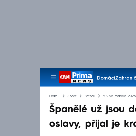
Domácí
Zahranič
Pořady
Domů
Sport
Fotbal
MS ve fotbale 2026
Španělé už jsou d
oslavy, přijal je kr