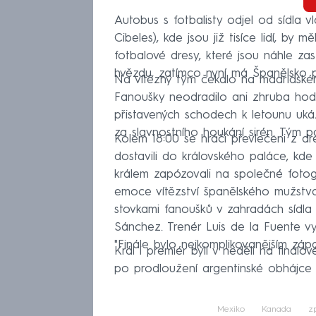
Autobus s fotbalisty odjel od sídla 
Cibeles), kde jsou již tisíce lidí, by m
fotbalové dresy, které jsou náhle za
hvězdu, zatímco nyní má Španělsko pr
Na vítězný tým čekalo na madridském 
Fanoušky neodradilo ani zhruba hodi
přistavených schodech k letounu ukáza
za slavnostního houkání sirén. Tým p
Kolem 18:00 se hráči převlečeni z dre
dostavili do královského paláce, kde 
králem zapózovali na společné fotograf
emoce vítězství španělského mužstva 
stovkami fanoušků v zahradách sídla v
Sánchez. Trenér Luis de la Fuente vyj
"Finále bylo nejkomplikovanějším zápas
Král i premiér byli v neděli na finál
po prodloužení argentinské obhájce ti
Mexiko
Kanada
zp