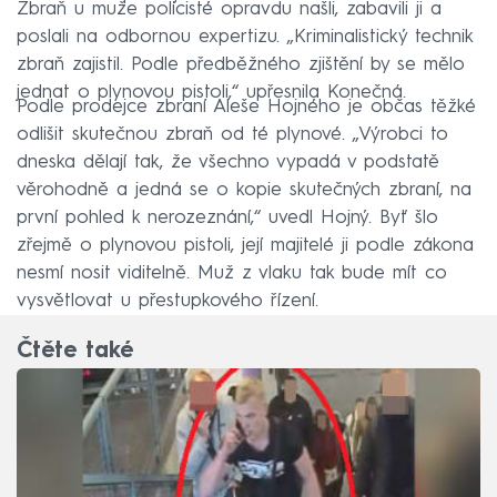
Zbraň u muže policisté opravdu našli, zabavili ji a
poslali na odbornou expertizu. „Kriminalistický technik
zbraň zajistil. Podle předběžného zjištění by se mělo
jednat o plynovou pistoli,“ upřesnila Konečná.
Podle prodejce zbraní Aleše Hojného je občas těžké
odlišit skutečnou zbraň od té plynové. „Výrobci to
dneska dělají tak, že všechno vypadá v podstatě
věrohodně a jedná se o kopie skutečných zbraní, na
první pohled k nerozeznání,“ uvedl Hojný. Byť šlo
zřejmě o plynovou pistoli, její majitelé ji podle zákona
nesmí nosit viditelně. Muž z vlaku tak bude mít co
vysvětlovat u přestupkového řízení.
Čtěte také