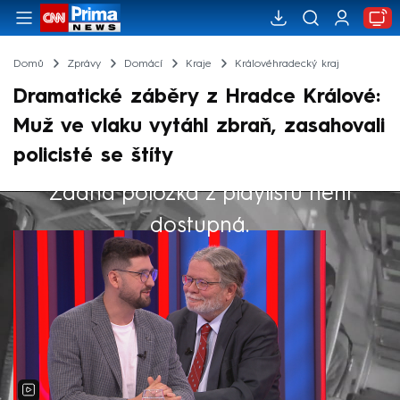
Domů
Zprávy
Domácí
Kraje
Královéhradecký kraj
Dramatické záběry z Hradce Králové:
Muž ve vlaku vytáhl zbraň, zasahovali
policisté se štíty
Žádná položka z playlistu není
Výběr redakce
dostupná.