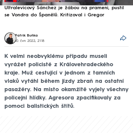
Ultralevicový Sánchez je žábou na prameni, pustil
P
se Vondra do Španělů. Kritizoval i Gregor
F
Patrik Buňka
10. čvn 2022, 21:18
K velmi neobvyklému případu museli
vyrážet policisté z Královehradeckého
kraje. Muž cestující v jednom z tamních
vlaků vytáhl během jízdy zbraň na ostatní
pasažéry. Na místo okamžitě vyjely všechny
policejní hlídky. Agresora zpacifikovaly za
pomoci balistických štítů.