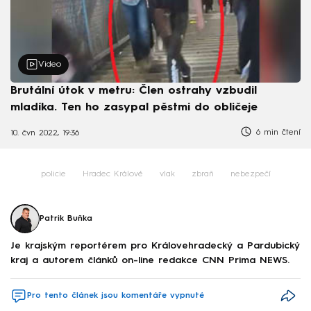
Video
Brutální útok v metru: Člen ostrahy vzbudil
mladíka. Ten ho zasypal pěstmi do obličeje
6 min čtení
10. čvn 2022, 19:36
policie
Hradec Králové
vlak
zbraň
nebezpečí
Patrik Buňka
Je krajským reportérem pro Královehradecký a Pardubický
kraj a autorem článků on-line redakce CNN Prima NEWS.
Pro tento článek jsou komentáře vypnuté