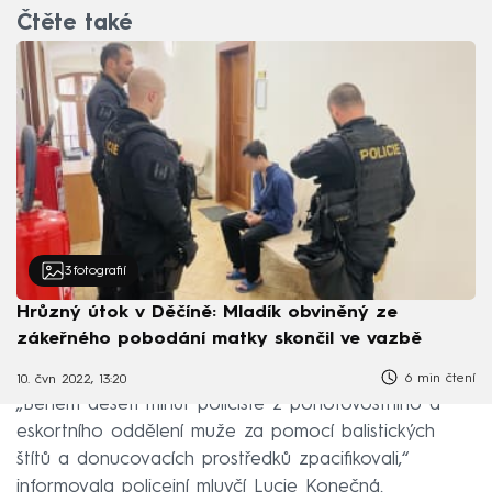
Čtěte také
3
fotografií
Hrůzný útok v Děčíně: Mladík obviněný ze
zákeřného pobodání matky skončil ve vazbě
6 min čtení
10. čvn 2022, 13:20
„Během deseti minut policisté z pohotovostního a
eskortního oddělení muže za pomocí balistických
štítů a donucovacích prostředků zpacifikovali,“
informovala policejní mluvčí Lucie Konečná.