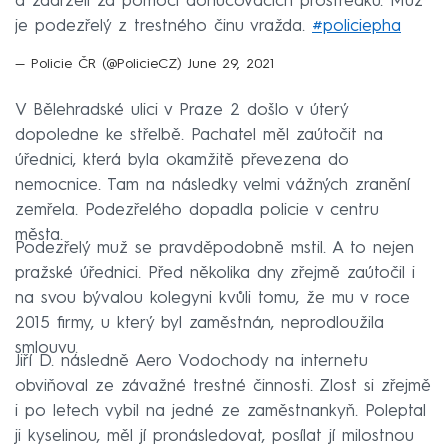
a zadrželi za pomoci donucovacích prostředků. Muž
je podezřelý z trestného činu vražda.
#policiepha
— Policie ČR (@PolicieCZ)
June 29, 2021
V Bělehradské ulici v Praze 2 došlo v úterý
dopoledne ke střelbě. Pachatel měl zaútočit na
úřednici, která byla okamžitě převezena do
nemocnice. Tam na následky velmi vážných zranění
zemřela. Podezřelého dopadla policie v centru
města.
Podezřelý muž se pravděpodobně mstil. A to nejen
pražské úřednici. Před několika dny zřejmě zaútočil i
na svou bývalou kolegyni kvůli tomu, že mu v roce
2015 firmy, u který byl zaměstnán, neprodloužila
smlouvu.
Jiří D. následně Aero Vodochody na internetu
obviňoval ze závažné trestné činnosti. Zlost si zřejmě
i po letech vybil na jedné ze zaměstnankyň. Poleptal
ji kyselinou, měl jí pronásledovat, posílat jí milostnou