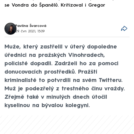
se Vondra do Španělů. Kritizoval i Gregor
F
Pavlína Švarcová
29. čvn 2021, 15:09
Muže, který zastřelil v úterý dopoledne
úřednici na pražských Vinohradech,
policisté dopadli. Zadrželi ho za pomoci
donucovacích prostředků. Pražští
kriminalisté to potvrdili na svém Twitteru.
Muž je podezřelý z trestného činu vraždy.
Zřejmě také v minulých dnech útočil
kyselinou na bývalou kolegyni.