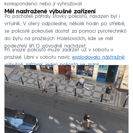
korespondenci nebo jí vyhrožovat.
Měl nastražené výbušné zařízení
Po pachateli pátraly stovky policistů, nasazen byl i
vrtulník. V úterý odpoledne, několik hodin po střelbě,
se policisté pokoušeli dostat za pomoci pyrotechniků
do bytu na pražských Holešovicích, kde se měl
podezřelý Jiří D. původně nacházet.
Při snaze policistů muže zadržet už v sobotu v
pražské Libni v sobotu navíc
explodovalo nástražné
výbušné zařízení, jeden policista se zranil
.