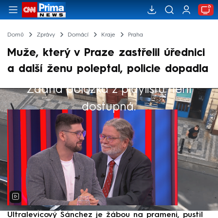
Domů
Zprávy
Domácí
Kraje
Praha
Muže, který v Praze zastřelil úřednici
a další ženu poleptal, policie dopadla
Žádná položka z playlistu není
Výběr redakce
dostupná.
Ultralevicový Sánchez je žábou na prameni, pustil
P