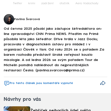
Twitter
krimi
zadržení
útočník
Aero Vodochody
Pavlína Švarcová
Od června 2025 působí jako zástupce šéfredaktora on-
line zpravodajství CNN Prima NEWS. Předtím na Primě
působila léta jako šéfeditor. Dříve hrála v Jazz Docku,
pracovala v diagnostickém ústavu pro mládež i v
organizaci Člověk v tísni. Od roku 2024 se s pořadem Za
barem rozhodla představit široké veřejnost kouzlo
mixologie. A od ledna 2026 se svým pořadem Tour de
Michelin pomáhá nahlédnout do nejprestižnějších
restaurací Česka. (pavlina.svarcova@iprima.cz)
Pro tento článek jsou komentáře vypnuté
Návrhy pro vás
Žebříček nejhorších jídel světa.