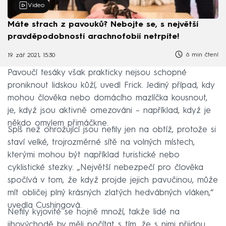
Video
Máte strach z pavouků? Nebojte se, s největší
pravděpodobností arachnofobií netrpíte!
6 min čtení
19. zář 2021, 15:30
Pavoučí tesáky však prakticky nejsou schopné
proniknout lidskou kůží, uvedl Frick. Jediný případ, kdy
mohou člověka nebo domácího mazlíčka kousnout,
je, když jsou aktivně omezováni –⁠ například, když je
někdo omylem přimáčkne.
Spíš než ohrožující jsou nefily jen na obtíž, protože si
staví velké, trojrozměrné sítě na volných místech,
kterými mohou být například turistické nebo
cyklistické stezky. „Největší nebezpečí pro člověka
spočívá v tom, že když projde jejich pavučinou, může
mít obličej plný krásných zlatých hedvábných vláken,“
uvedla Cushingová.
Nefily kyjovité se hojně množí, takže lidé na
jihovýchodě by měli počítat s tím, že s nimi přijdou