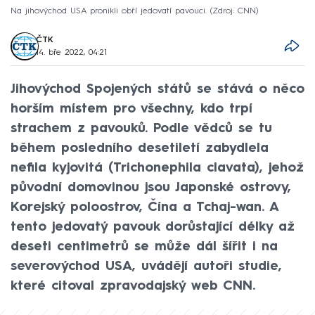
Na jihovýchod USA pronikli obří jedovatí pavouci.
Zdroj: CNN
ČTK
14. bře 2022, 04:21
Jihovýchod Spojených států se stává o něco
horším místem pro všechny, kdo trpí
strachem z pavouků. Podle vědců se tu
během posledního desetiletí zabydlela
nefila kyjovitá (Trichonephila clavata), jehož
původní domovinou jsou Japonské ostrovy,
Korejský poloostrov, Čína a Tchaj-wan. A
tento jedovatý pavouk dorůstající délky až
deseti centimetrů se může dál šířit i na
severovýchod USA, uvádějí autoři studie,
které citoval zpravodajský web CNN.