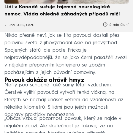
Lidi v Kanadě sužuje tajemná neurologická
nemoc. Vláda ohledně záhadných případů mlží
6 min čtení
2. úno 2022, 06:50
Nikdo přesně neví, jak se tito pavouci dostali přes
polovinu světa z jihovýchodní Asie na jihovýchod
Spojených států, ale podle Fricka je
nejpravděpodobnější, že se jako černí pasažéři svezli
v nějakém přepravním kontejneru se zbožím
pocházejícím z jejich původní domoviny.
Pavouk dokáže otrávit hmyz
Nefily jsou schopné také samy létat vzduchem.
Čerstvě vylíhlí pavoučci vytvoří tenká vlákna, na
kterých se nechají unášet větrem do vzdálenosti až
několika kilometrů. S lidmi jsou jejich možnosti
dopravy prakticky neomezené.
„Občas vzbudí pozornost pavouk, který se najde v
nějakém zboží. Ale skutečnost je taková, že na