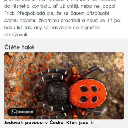
do těsného kontaktu, ať už chtějí, nebo ne, dodal
Frick. Předpokládá ale, že se časem přizpůsobí
svému novému životnímu prostředí a naučí se žít po
boku lidí tak, aby se navzájem co nejméně
obtěžovali.
Čtěte také
5
fotografií
Jedovatí pavouci v Česku. Kteří jsou ti