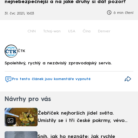
nejnebezpečnější a na jaké druhy si dát pozor?
6 min čtení
31. čvc 2021, 16:03
CNN
Tchaj-wan
USA
Čína
Denver
ČTK
Spolehlivý, rychlý a nezávislý zpravodajský servis.
Pro tento článek jsou komentáře vypnuté
Návrhy pro vás
Žebříček nejhorších jídel světa.
Umístily se i tři české pokrmy, vévodí
skandinávská kuchyně
Sníh, jak ho neznáte: Jak rychle