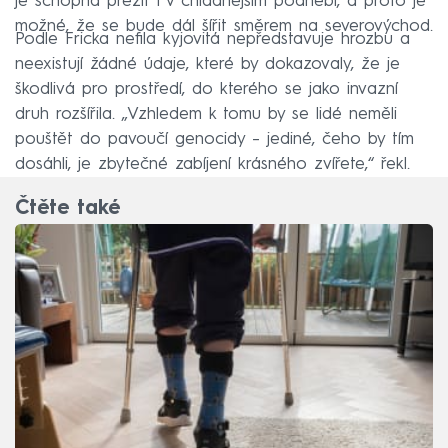
je schopná přežít i v chladnějším podnebí, a proto je
možné, že se bude dál šířit směrem na severovýchod.
Podle Fricka nefila kyjovitá nepředstavuje hrozbu a
neexistují žádné údaje, které by dokazovaly, že je
škodlivá pro prostředí, do kterého se jako invazní
druh rozšířila. „Vzhledem k tomu by se lidé neměli
pouštět do pavoučí genocidy –⁠ jediné, čeho by tím
dosáhli, je zbytečné zabíjení krásného zvířete,“ řekl.
Čtěte také