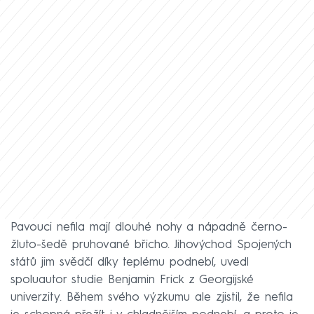
Pavouci nefila mají dlouhé nohy a nápadně černo-
žluto-šedě pruhované břicho. Jihovýchod Spojených
států jim svědčí díky teplému podnebí, uvedl
spoluautor studie Benjamin Frick z Georgijské
univerzity. Během svého výzkumu ale zjistil, že nefila