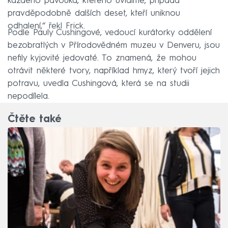
každého pavouka, kterého uvidíme, připadá
pravděpodobně dalších deset, kteří uniknou
odhalení,“ řekl Frick.
Podle Pauly Cushingové, vedoucí kurátorky oddělení
bezobratlých v Přírodovědném muzeu v Denveru, jsou
nefily kyjovité jedovaté. To znamená, že mohou
otrávit některé tvory, například hmyz, který tvoří jejich
potravu, uvedla Cushingová, která se na studii
nepodílela.
Čtěte také