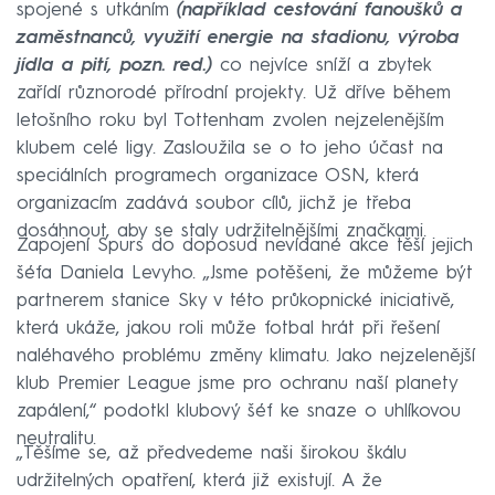
spojené s utkáním
(například cestování fanoušků a
zaměstnanců, využití energie na stadionu, výroba
jídla a pití, pozn. red.)
co nejvíce sníží a zbytek
zařídí různorodé přírodní projekty. Už dříve během
letošního roku byl Tottenham zvolen nejzelenějším
klubem celé ligy. Zasloužila se o to jeho účast na
speciálních programech organizace OSN, která
organizacím zadává soubor cílů, jichž je třeba
dosáhnout, aby se staly udržitelnějšími značkami.
Zapojení Spurs do doposud nevídané akce těší jejich
šéfa Daniela Levyho. „Jsme potěšeni, že můžeme být
partnerem stanice Sky v této průkopnické iniciativě,
která ukáže, jakou roli může fotbal hrát při řešení
naléhavého problému změny klimatu. Jako nejzelenější
klub Premier League jsme pro ochranu naší planety
zapálení,“ podotkl klubový šéf ke snaze o uhlíkovou
neutralitu.
„Těšíme se, až předvedeme naši širokou škálu
udržitelných opatření, která již existují. A že