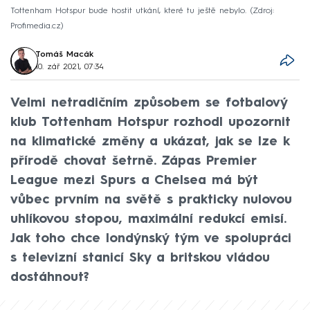
Tottenham Hotspur bude hostit utkání, které tu ještě nebylo.
Zdroj:
Profimedia.cz
Tomáš Macák
10. zář 2021, 07:34
Velmi netradičním způsobem se fotbalový
klub Tottenham Hotspur rozhodl upozornit
na klimatické změny a ukázat, jak se lze k
přírodě chovat šetrně. Zápas Premier
League mezi Spurs a Chelsea má být
vůbec prvním na světě s prakticky nulovou
uhlíkovou stopou, maximální redukcí emisí.
Jak toho chce londýnský tým ve spolupráci
s televizní stanicí Sky a britskou vládou
dostáhnout?