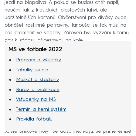
jezdí na biopaliva. A pokud se budou chtít napít,
neučiní tak z klasických plastových lahví, ale
udržitelnějších kartonů. Občerstvení pro diváky bude
obnášet rostlinné potraviny, fanoušci se tak musí na
čas proměnit ve vegany. Zároveň byli vyzváni k tomu,
aby k zápasu přicestovali na kole.
MS ve fotbale 2022
Program a výsledky
Tabulky skupin
Maskot a stadiony
Baráž a kvalifikace
Vstupenky na MS
Termín a herní systém
Pravidla fotbalu
„Čisté uhlíkové nuly“ se dosáhne, když se přímé emise