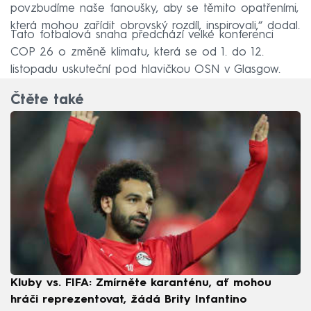
povzbudíme naše fanoušky, aby se těmito opatřeními,
která mohou zařídit obrovský rozdíl, inspirovali,“ dodal.
Tato fotbalová snaha předchází velké konferenci
COP 26 o změně klimatu, která se od 1. do 12.
listopadu uskuteční pod hlavičkou OSN v Glasgow.
Čtěte také
Kluby vs. FIFA: Zmírněte karanténu, ať mohou
hráči reprezentovat, žádá Brity Infantino