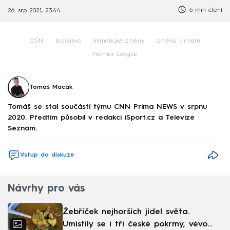
6 min čtení
26. srp 2021, 23:44
OSN
biopalivo
klimatické změny
změna klimatu
Premier League
Tomáš Macák
Tomáš se stal součástí týmu CNN Prima NEWS v srpnu
2020. Předtím působil v redakci iSport.cz a Televize
Seznam.
Vstup do diskuze
Návrhy pro vás
Žebříček nejhorších jídel světa.
Umístily se i tři české pokrmy, vévodí