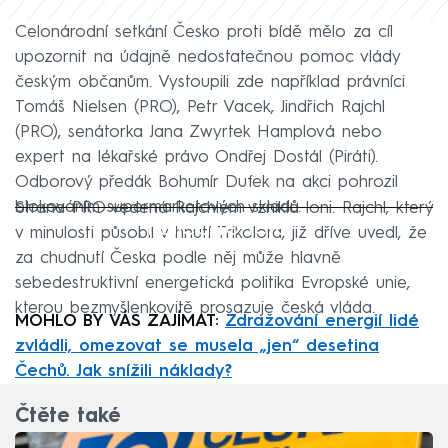
Celonárodní setkání Česko proti bídě mělo za cíl
upozornit na údajně nedostatečnou pomoc vlády
českým občanům. Vystoupili zde například právníci
Tomáš Nielsen (PRO), Petr Vacek, Jindřich Rajchl
(PRO), senátorka Jana Zwyrtek Hamplová nebo
expert na lékařské právo Ondřej Dostál (Piráti).
Odborový předák Bohumír Dufek na akci pohrozil
blokováním supermarketových skladů.
Strana PRO vedená Rajchlem vznikla loni. Rajchl, který
Failed to fetch
v minulosti působil v hnutí Trikolora, již dříve uvedl, že
za chudnutí Česka podle něj může hlavně
sebedestruktivní energetická politika Evropské unie,
kterou bezmyšlenkovitě prosazuje česká vláda.
MOHLO BY VÁS ZAJÍMAT:
Zdražování energií lidé
zvládli, omezovat se musela „jen“ desetina
Čechů. Jak snížili náklady?
Čtěte také