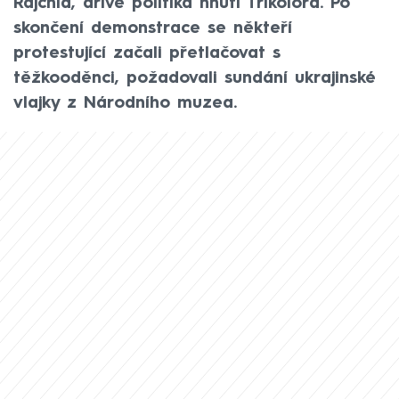
Rajchla, dříve politika hnutí Trikolora. Po
skončení demonstrace se někteří
protestující začali přetlačovat s
těžkooděnci, požadovali sundání ukrajinské
vlajky z Národního muzea.