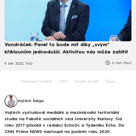
Vondráček: Pavel to bude mít díky „svým“
křiklounům jednodušší. Aktivitou nás může zahltit
6 min čtení
9. bře 2023, 11:40
Václavské náměstí
ODS
Ondřej Dostál
Česko
Vojtěch Šeliga
Vojtěch vystudoval mediální a mezinárodní teritoriální
studia na Fakultě sociálních věd Univerzity Karlovy. Od
roku 2017 působil v redakci Echo24 a Týdeníku Echo. Do
CNN Prima NEWS nastoupil na podzim roku 2020.