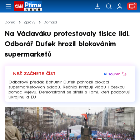
Domů
Zprávy
Domácí
Na Václaváku protestovaly tisíce lidí.
Odborář Dufek hrozil blokováním
supermarketů
NEŽ ZAČNETE ČÍST
Odborový předák Bohumír Dufek pohrozil blokací
supermarketových skladů. Řečnící kritizují vládu i českou
pomoc Kyjevu. Demonstranti se střetli s lidmi, kteří podporují
Ukrajinu a EU.