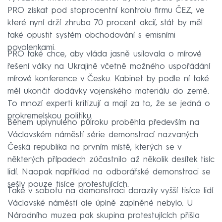
PRO získat pod stoprocentní kontrolu firmu ČEZ, ve
které nyní drží zhruba 70 procent akcií, stát by měl
také opustit systém obchodování s emisními
povolenkami.
PRO také chce, aby vláda jasně usilovala o mírové
řešení války na Ukrajině včetně možného uspořádání
mírové konference v Česku. Kabinet by podle ní také
měl ukončit dodávky vojenského materiálu do země.
To mnozí experti kritizují a mají za to, že se jedná o
prokremelskou politiku.
Během uplynulého půlroku proběhla především na
Václavském náměstí série demonstrací nazvaných
Česká republika na prvním místě, kterých se v
některých případech zúčastnilo až několik desítek tisíc
lidí. Naopak například na odborářské demonstraci se
sešly pouze tisíce protestujících.
Také v sobotu na demonstraci dorazily vyšší tisíce lidí.
Václavské náměstí ale úplně zaplněné nebylo. U
Národního muzea pak skupina protestujících přišla