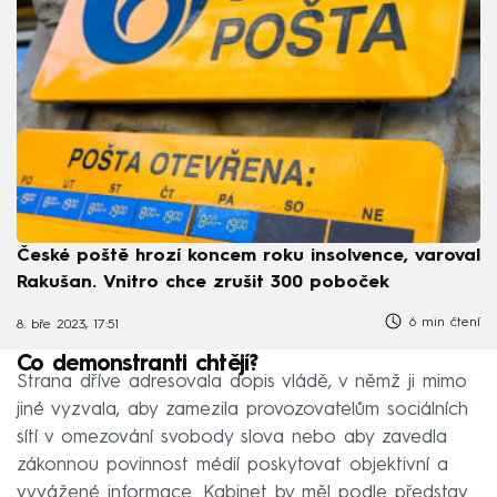
České poště hrozí koncem roku insolvence, varoval
Rakušan. Vnitro chce zrušit 300 poboček
6 min čtení
8. bře 2023, 17:51
Co demonstranti chtějí?
Strana dříve adresovala dopis vládě, v němž ji mimo
jiné vyzvala, aby zamezila provozovatelům sociálních
sítí v omezování svobody slova nebo aby zavedla
zákonnou povinnost médií poskytovat objektivní a
vyvážené informace. Kabinet by měl podle představ