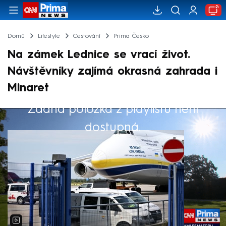
Domů
Lifestyle
Cestování
Prima Česko
Na zámek Lednice se vrací život.
Návštěvníky zajímá okrasná zahrada i
Minaret
Žádná položka z playlistu není
Výběr redakce
dostupná.