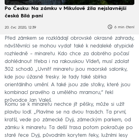
Po Česku: Na zámku v Mikulově žila nejslavnější
česká Bílá paní
6 min čtení
20. čvc 2020, 12:39
Před zámkem se rozkládají obrovské okrasné zahrady,
návštěvníci se mohou vydat také k nedaleké atypické
rozhledně – minaretu. Kdo chce za dobrého počasí
dohlédnout třeba i na rakouskou Vídeň, musí zdolat
302 schodů. „Uvnitř minaretu jsou maorské salonky,
kde jsou úžasné fresky. Je tady také sbírka
orientálního umění. A také jsou zde stolky, které jsou
kombinací pravého a umělého mramoru,“ řekl
průvodce Jan Valeš.
Komu se k minaretu nechce jít pěšky, může si užít
plavbu lodí. „Plavíme se na dvou trasách. Ta první,
kratší, vede po zámecké Dyji, zámeckým parkem, od
zámku k minaretu. Ta delší trasa potom pokračuje po
staré řece Dyji, původním korytem řeky, lužními lesy