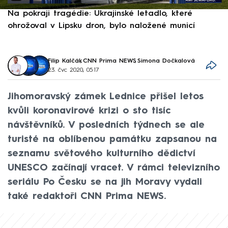
Na pokraji tragédie: Ukrajinské letadlo, které
P
ohrožoval v Lipsku dron, bylo naložené municí
e
Filip Kalčák
,
CNN Prima NEWS
,
Simona Dočkalová
23. čvc 2020, 05:17
Jihomoravský zámek Lednice přišel letos
kvůli koronavirové krizi o sto tisíc
návštěvníků. V posledních týdnech se ale
turisté na oblíbenou památku zapsanou na
seznamu světového kulturního dědictví
UNESCO začínají vracet. V rámci televizního
seriálu Po Česku se na jih Moravy vydali
také redaktoři CNN Prima NEWS.