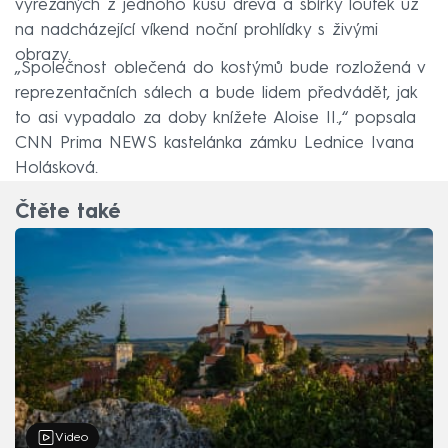
vyřezaných z jednoho kusu dřeva a sbírky loutek už
na nadcházející víkend noční prohlídky s živými
obrazy.
„Společnost oblečená do kostýmů bude rozložená v
reprezentačních sálech a bude lidem předvádět, jak
to asi vypadalo za doby knížete Aloise II.,“ popsala
CNN Prima NEWS kastelánka zámku Lednice Ivana
Holásková.
Čtěte také
Video