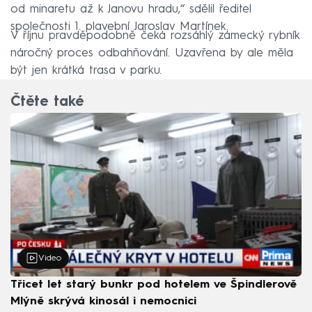
od minaretu až k Janovu hradu,“ sdělil ředitel
společnosti 1. plavební Jaroslav Martínek.
V říjnu pravděpodobně čeká rozsáhlý zámecký rybník
náročný proces odbahňování. Uzavřena by ale měla
být jen krátká trasa v parku.
Čtěte také
Video
Třicet let starý bunkr pod hotelem ve Špindlerově
Mlýně skrývá kinosál i nemocnici